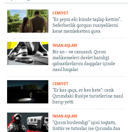
CEMİYET
"Er şeyni eki künde taşlap kettim".
Seferberlik qorqusı rusiyelilerni
kene memleketten quva
İNSAN AQLARI
Bir an – ve casussıñ. Qırım
mahkemeleri devlet hainligi
qabaatlavlarını daqqalar içinde
nasıl baqalar
CEMİYET
"Er kes qaça, er kes kete": cenk
Qırımdaki Rusiye turistlerine nasıl
barıp yetti
İNSAN AQLARI
"Qırım birdemligi" işini toqtattı,
tintüv ve tutuvlar ise Qırımda daa