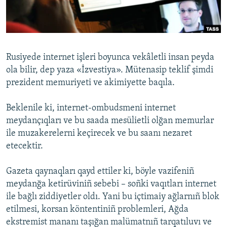
Русский
Українською
Rusiyede internet işleri boyunca vekâletli insan peyda
QOŞULIÑIZ!
ola bilir, dep yaza «İzvestiya». Mütenasip teklif şimdi
prezident memuriyeti ve akimiyette baqıla.
Beklenile ki, internet-ombudsmeni internet
RFE/RS bütün saytları
meydançıqları ve bu saada mesülietli olğan memurlar
ile muzakerelerni keçirecek ve bu saanı nezaret
etecektir.
Gazeta qaynaqları qayd ettiler ki, böyle vazifeniñ
meydanğa ketirüviniñ sebebi – soñki vaqıtları internet
ile bağlı ziddiyetler oldı. Yani bu içtimaiy ağlarnıñ blok
etilmesi, korsan köntentiniñ problemleri, Ağda
ekstremist mananı taşığan malümatnıñ tarqatıluvı ve