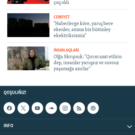
çoq oldı
CEMİYET
"Haberlerge köre, yarıq bere
ekenler, amma biz bütünley
ekektriksizmiz"
İNSAN AQLARI
Olğa Skrıpnık: "Qırım azat etilsin
dep, insanlar yarıqsız ve suvsuz
yaşamağa azırlar"
QOŞULIÑIZ!
INFO