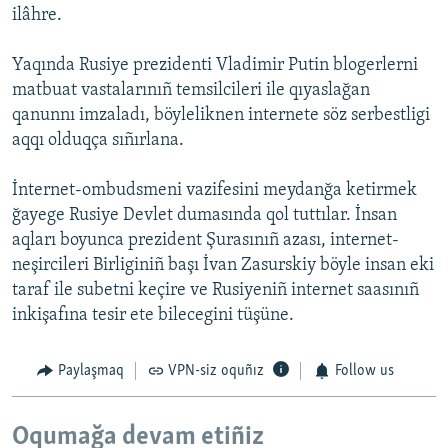
ilâhre.
Yaqında Rusiye prezidenti Vladimir Putin blogerlerni
matbuat vastalarınıñ temsilcileri ile qıyaslağan
qanunnı imzaladı, böyleliknen internete söz serbestligi
aqqı olduqça sıñırlana.
İnternet-ombudsmeni vazifesini meydanğa ketirmek
ğayege Rusiye Devlet dumasında qol tuttılar. İnsan
aqları boyunca prezident Şurasınıñ azası, internet-
neşircileri Birliginiñ başı İvan Zasurskiy böyle insan eki
taraf ile subetni keçire ve Rusiyeniñ internet saasınıñ
inkişafına tesir ete bilecegini tüşüne.
Paylaşmaq
VPN-siz oquñız
Follow us
Oqumağa devam etiñiz