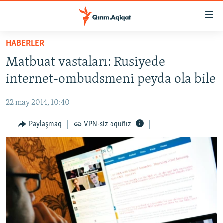
Link
açıqlığı
Esas
HABERLER
mündericege
HABERLER
Matbuat vastaları: Rusiyede
qaytmaq
SİYASET
Baş
internet-ombudsmeni peyda ola bile
İQTİSADİYAT
navigatsiyağa
qaytmaq
22 may 2014, 10:40
CEMİYET
Qıdıruvğa
MEDENİYET
Paylaşmaq
VPN-siz oquñız
qaytmaq
İNSAN AQLARI
VİDEO
SÜRET
BLOGLAR
FİKİR