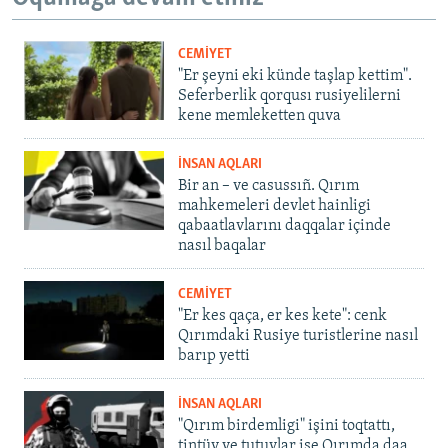
CEMİYET
"Er şeyni eki künde taşlap kettim".
Seferberlik qorqusı rusiyelilerni
kene memleketten quva
İNSAN AQLARI
Bir an – ve casussıñ. Qırım
mahkemeleri devlet hainligi
qabaatlavlarını daqqalar içinde
nasıl baqalar
CEMİYET
"Er kes qaça, er kes kete": cenk
Qırımdaki Rusiye turistlerine nasıl
barıp yetti
İNSAN AQLARI
"Qırım birdemligi" işini toqtattı,
tintüv ve tutuvlar ise Qırımda daa