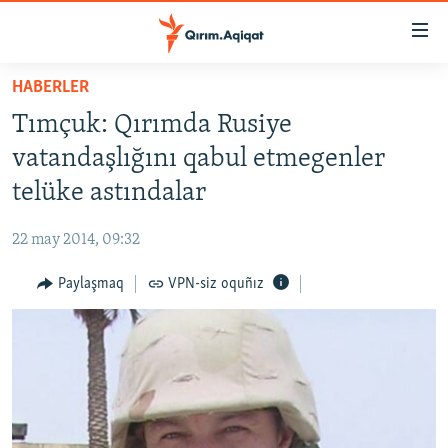
Link
açıqlığı
Esas
HABERLER
mündericege
HABERLER
Tımçuk: Qırımda Rusiye
qaytmaq
SİYASET
Baş
vatandaşlığını qabul etmegenler
İQTİSADİYAT
navigatsiyağa
telüke astındalar
qaytmaq
CEMİYET
Qıdıruvğa
22 may 2014, 09:32
MEDENİYET
qaytmaq
Paylaşmaq
VPN-siz oquñız
İNSAN AQLARI
VİDEO
SÜRET
BLOGLAR
FİKİR