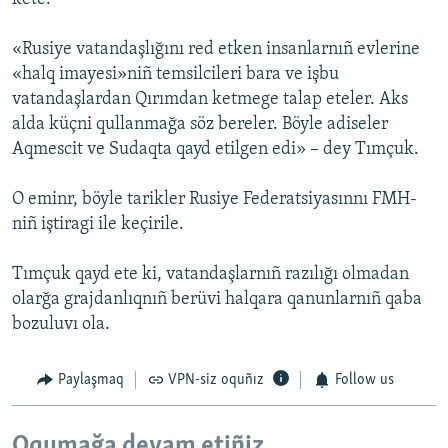
«Rusiye vatandaşlığını red etken insanlarnıñ evlerine
«halq imayesi»niñ temsilcileri bara ve işbu
vatandaşlardan Qırımdan ketmege talap eteler. Aks
alda küçni qullanmağa söz bereler. Böyle adiseler
Aqmescit ve Sudaqta qayd etilgen edi» – dey Tımçuk.
O eminr, böyle tarikler Rusiye Federatsiyasınnı FMH-
niñ iştiragi ile keçirile.
Tımçuk qayd ete ki, vatandaşlarnıñ razılığı olmadan
olarğa grajdanlıqnıñ berüvi halqara qanunlarnıñ qaba
bozuluvı ola.
Paylaşmaq
VPN-siz oquñız
Follow us
Oqumağa devam etiñiz