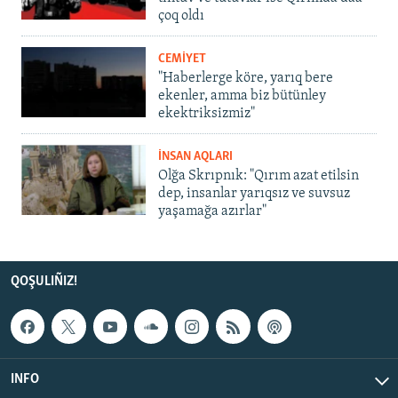
çoq oldı
CEMİYET
"Haberlerge köre, yarıq bere
ekenler, amma biz bütünley
ekektriksizmiz"
İNSAN AQLARI
Olğa Skrıpnık: "Qırım azat etilsin
dep, insanlar yarıqsız ve suvsuz
yaşamağa azırlar"
QOŞULIÑIZ!
INFO