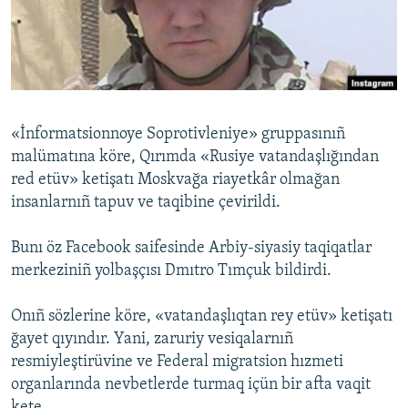
Русский
Українською
QOŞULIÑIZ!
«İnformatsionnoye Soprotivleniye» gruppasınıñ
malümatına köre, Qırımda «Rusiye vatandaşlığından
red etüv» ketişatı Moskvağa riayetkâr olmağan
RFE/RS bütün saytları
insanlarnıñ tapuv ve taqibine çevirildi.
Bunı öz Facebook saifesinde Arbiy-siyasiy taqiqatlar
merkeziniñ yolbaşçısı Dmıtro Tımçuk bildirdi.
Onıñ sözlerine köre, «vatandaşlıqtan rey etüv» ketişatı
ğayet qıyındır. Yani, zaruriy vesiqalarnıñ
resmiyleştirüvine ve Federal migratsion hızmeti
organlarında nevbetlerde turmaq içün bir afta vaqit
kete.