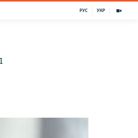
РУС
УКР
ı