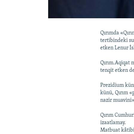
Qırımda «Qırım
tertibindeki su
etken Lenur İs
Qırım.Aqiqat m
tenqit etken d
Prezidium kün 
künü, Qırım «
nazir muavini»
Qırım Cumhuri
izaatlamay.
Matbuat kâtibi