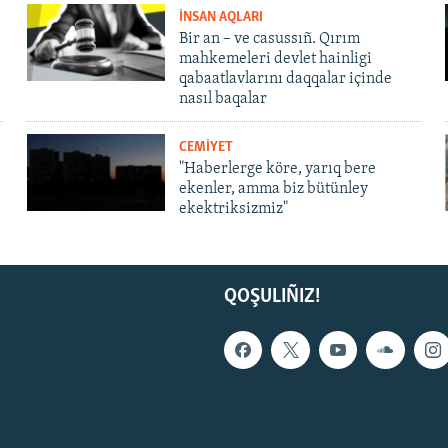
İNSAN AQLARI
Bir an – ve casussıñ. Qırım
mahkemeleri devlet hainligi
qabaatlavlarını daqqalar içinde
nasıl baqalar
CEMİYET
"Haberlerge köre, yarıq bere
ekenler, amma biz bütünley
ekektriksizmiz"
QOŞULIÑIZ!