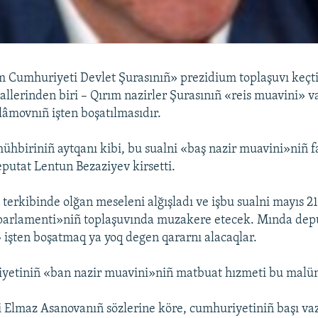
 Cumhuriyeti Devlet Şurasınıñ» prezidium toplaşuvı keçt
allerinden biri – Qırım nazirler Şurasınıñ «reis muavini» v
lâmovnıñ işten boşatılmasıdır.
ühbiriniñ aytqanı kibi, bu sualni «baş nazir muavini»niñ fa
eputat Lentun Bezaziyev kirsetti.
terkibinde olğan meseleni alğışladı ve işbu sualni mayıs 2
parlamenti»niñ toplaşuvında muzakere etecek. Mında depu
 işten boşatmaq ya yoq degen qararnı alacaqlar.
yetiniñ «ban nazir muavini»niñ matbuat hızmeti bu malü
 Elmaz Asanovanıñ sözlerine köre, cumhuriyetiniñ başı vaz