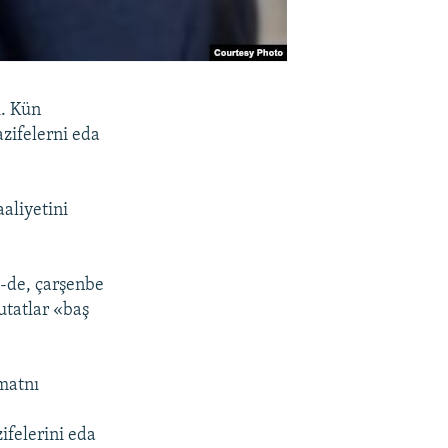
i. Kün
azifelerni eda
aliyetini
1-de, çarşenbe
tatlar «baş
matnı
ifelerini eda