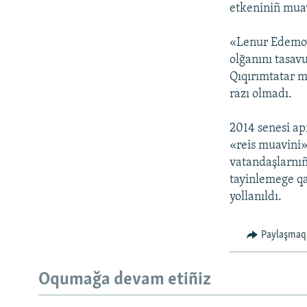
etkeniniñ muav
«Lenur Edemov
olğanını tasav
Qıqırımtatar m
razı olmadı.
2014 senesi ap
«reis muavini»
vatandaşlarnıñ
tayinlemege qar
yollanıldı.
Paylaşmaq
Oqumağa devam etiñiz