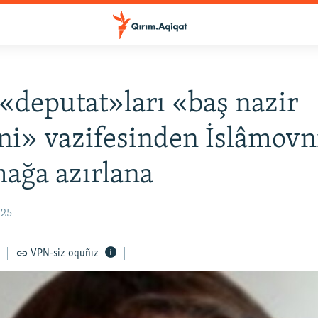
«deputat»ları «baş nazir
i» vazifesinden İslâmovn
ağa azırlana
:25
VPN-siz oquñız