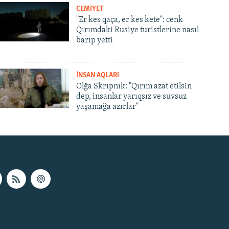
CEMİYET
"Er kes qaça, er kes kete": cenk
Qırımdaki Rusiye turistlerine nasıl
barıp yetti
İNSAN AQLARI
Olğa Skrıpnık: "Qırım azat etilsin
dep, insanlar yarıqsız ve suvsuz
yaşamağa azırlar"