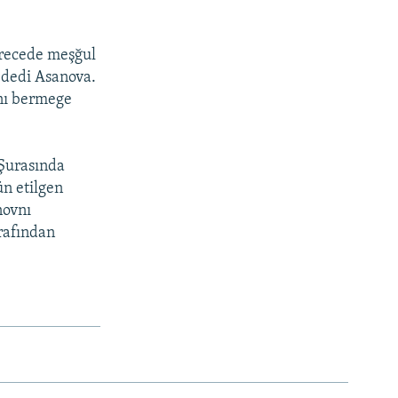
erecede meşğul
– dedi Asanova.
rnı bermege
 Şurasında
ün etilgen
novnı
arafından