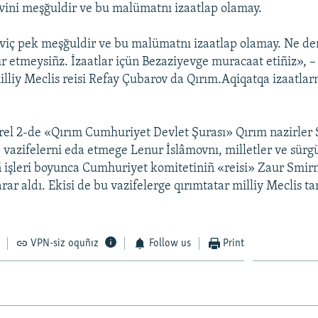
ini meşğuldir ve bu malümatnı izaatlap olamay.
iç pek meşğuldir ve bu malümatnı izaatlap olamay. Ne d
ur etmeysiñz. İzaatlar içün Bezaziyevge muracaat etiñiz», 
illiy Meclis reisi Refay Çubarov da Qırım.Aqiqatqa izaatla
rel 2-de «Qırım Cumhuriyet Devlet Şurası» Qırım nazirler
 vazifelerni eda etmege Lenur İslâmovnı, milletler ve sürg
 işleri boyunca Cumhuriyet komitetiniñ «reisi» Zaur Smir
ar aldı. Ekisi de bu vazifelerge qırımtatar milliy Meclis t
VPN-siz oquñız
Follow us
Print