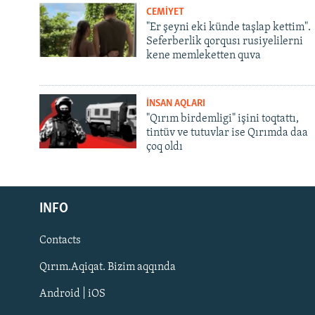
CEMİYET
"Er şeyni eki künde taşlap kettim".
Seferberlik qorqusı rusiyelilerni
kene memleketten quva
İNSAN AQLARI
"Qırım birdemligi" işini toqtattı,
tintüv ve tutuvlar ise Qırımda daa
çoq oldı
Русский
INFO
Українською
Contacts
QOŞULIÑIZ!
Qırım.Aqiqat. Bizim aqqında
Android | iOS