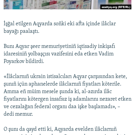
Русский
Українською
İşğal etilgen Aqyarda soñki eki afta içinde ilâclar
bayağı paalaştı.
QOŞULIÑIZ!
Bunı Aqyar şeer memuriyetiniñ iqtisadiy inkişafı
idaresiniñ yolbaşçısı vazifesini eda etken Vadim
Poyarkov bildirdi.
RFE/RS bütün saytları
«İlâclarnıñ ukrain istisalcıları Aqyar çarşısından kete,
şunıñ içün aphanelerde ilâclarnıñ fiyatları köterile.
Amma eñ müim mesele şunda ki, al-azırda ilâc
fiyatlarını kötergen insafsız iş adamlarını nezaret etken
ve cezalağan federal organı daa işke başlamadı», –
dedi memur.
O şunı da qayd etti ki, Aqyarda evelden ilâclarnıñ