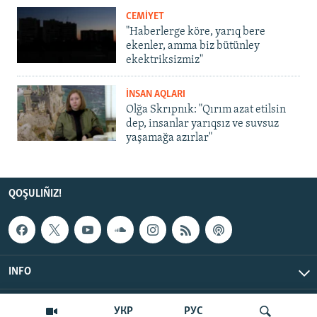
CEMİYET
"Haberlerge köre, yarıq bere
ekenler, amma biz bütünley
ekektriksizmiz"
İNSAN AQLARI
Olğa Skrıpnık: "Qırım azat etilsin
dep, insanlar yarıqsız ve suvsuz
yaşamağa azırlar"
QOŞULIÑIZ!
INFO
© Qırım.Aqiqat, 2026 | All Rights Reserved.
УКР
РУС