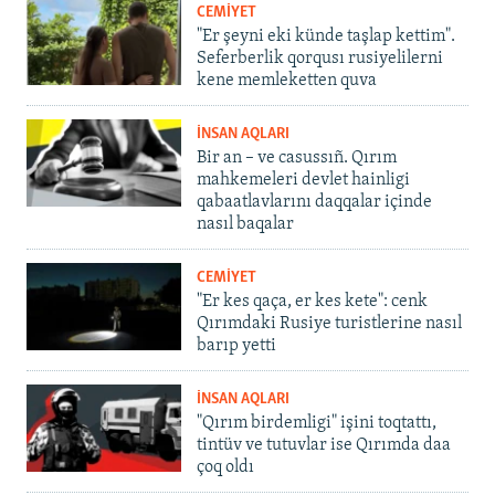
CEMİYET
"Er şeyni eki künde taşlap kettim".
Seferberlik qorqusı rusiyelilerni
kene memleketten quva
İNSAN AQLARI
Bir an – ve casussıñ. Qırım
mahkemeleri devlet hainligi
qabaatlavlarını daqqalar içinde
nasıl baqalar
CEMİYET
"Er kes qaça, er kes kete": cenk
Qırımdaki Rusiye turistlerine nasıl
barıp yetti
İNSAN AQLARI
"Qırım birdemligi" işini toqtattı,
tintüv ve tutuvlar ise Qırımda daa
çoq oldı