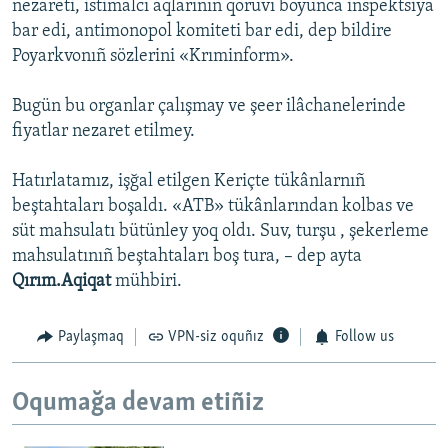
nezareti, istimalcı aqlarınıñ qoruvı boyunca inspektsiya
bar edi, antimonopol komiteti bar edi, dep bildire
Poyarkvonıñ sözlerini «Krıminform».
Bugün bu organlar çalışmay ve şeer ilâchanelerinde
fiyatlar nezaret etilmey.
Hatırlatamız, işğal etilgen Keriçte tükânlarnıñ
beştahtaları boşaldı. «ATB» tükânlarından kolbas ve
süt mahsulatı bütünley yoq oldı. Suv, turşu , şekerleme
mahsulatınıñ beştahtaları boş tura, – dep ayta
Qırım.Aqiqat
mühbiri.
Paylaşmaq
VPN-siz oquñız
Follow us
Oqumağa devam etiñiz