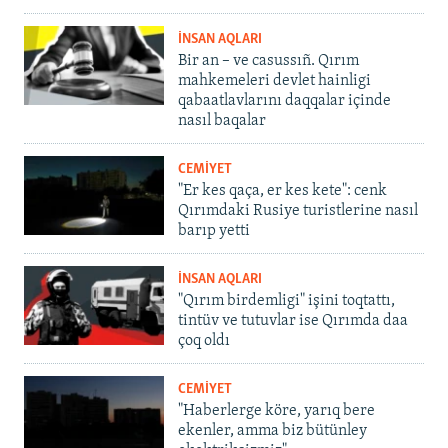
İNSAN AQLARI
Bir an – ve casussıñ. Qırım
mahkemeleri devlet hainligi
qabaatlavlarını daqqalar içinde
nasıl baqalar
CEMİYET
"Er kes qaça, er kes kete": cenk
Qırımdaki Rusiye turistlerine nasıl
barıp yetti
İNSAN AQLARI
"Qırım birdemligi" işini toqtattı,
tintüv ve tutuvlar ise Qırımda daa
çoq oldı
CEMİYET
"Haberlerge köre, yarıq bere
ekenler, amma biz bütünley