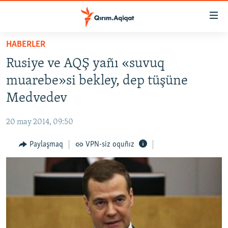
Link
açıqlığı
Esas
HABERLER
mündericege
HABERLER
Rusiye ve AQŞ yañı «suvuq
qaytmaq
SİYASET
Baş
muarebe»si bekley, dep tüşüne
İQTİSADİYAT
navigatsiyağa
Medvedev
qaytmaq
CEMİYET
Qıdıruvğa
20 may 2014, 09:50
MEDENİYET
qaytmaq
Paylaşmaq
VPN-siz oquñız
İNSAN AQLARI
VİDEO
SÜRET
BLOGLAR
FİKİR