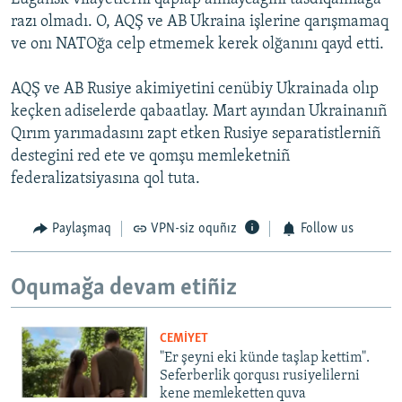
razı olmadı. O, AQŞ ve AB Ukraina işlerine qarışmamaq
ve onı NATOğa celp etmemek kerek olğanını qayd etti.
AQŞ ve AB Rusiye akimiyetini cenübiy Ukrainada olıp
keçken adiselerde qabaatlay. Mart ayından Ukrainanıñ
Qırım yarımadasını zapt etken Rusiye separatistlerniñ
destegini red ete ve qomşu memleketniñ
federalizatsiyasına qol tuta.
Paylaşmaq
VPN-siz oquñız
Follow us
Oqumağa devam etiñiz
CEMİYET
"Er şeyni eki künde taşlap kettim".
Seferberlik qorqusı rusiyelilerni
kene memleketten quva