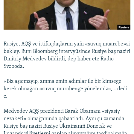
Русский
Українською
QOŞULIÑIZ!
Rusiye, AQŞ ve ittifaqdaşlarını yañı «suvuq muarebe»si
bekley. Bunı Bloomberg intervyüsinde Rusiye baş naziri
Dmitriy Medvedev bildirdi, dep haber ete Radіo
RFE/RS bütün saytları
Svoboda.
«Biz aşıqmayıp, amma emin adımlar ile bir kimsege
kerek olmağan «suvuq murabe»ge yönelemiz», – dedi
o.
Medvedev AQŞ prezidenti Barak Obamanı «siyasiy
nezaketi» olmağanında qabaatladı. Aynı şu zamanda
Rusiye baş naziri Rusiye Ukrainanıñ Donetsk ve
Lugansk vilâyetlerni qaplap almaycağını tasdiqalmağa