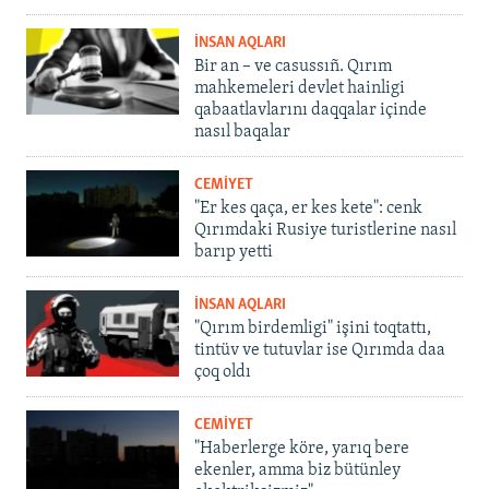
İNSAN AQLARI
Bir an – ve casussıñ. Qırım
mahkemeleri devlet hainligi
qabaatlavlarını daqqalar içinde
nasıl baqalar
CEMİYET
"Er kes qaça, er kes kete": cenk
Qırımdaki Rusiye turistlerine nasıl
barıp yetti
İNSAN AQLARI
"Qırım birdemligi" işini toqtattı,
tintüv ve tutuvlar ise Qırımda daa
çoq oldı
CEMİYET
"Haberlerge köre, yarıq bere
ekenler, amma biz bütünley