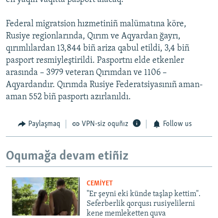
Federal migratsion hızmetiniñ malümatına köre,
Rusiye regionlarında, Qırım ve Aqyardan ğayrı,
qırımlılardan 13,844 biñ ariza qabul etildi, 3,4 biñ
pasport resmiyleştirildi. Pasportnı elde etkenler
arasında – 3979 veteran Qırımdan ve 1106 –
Aqyardandır. Qırımda Rusiye Federatsiyasınıñ aman-
aman 552 biñ pasportı azırlanıldı.
Paylaşmaq
VPN-siz oquñız
Follow us
Oqumağa devam etiñiz
CEMİYET
"Er şeyni eki künde taşlap kettim".
Seferberlik qorqusı rusiyelilerni
kene memleketten quva