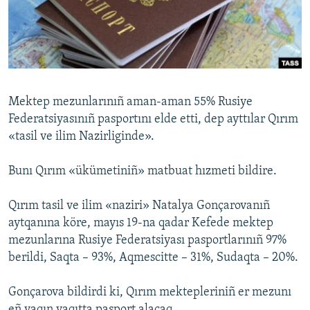
Русский
Українською
QOŞULIÑIZ!
Mektep mezunlarınıñ aman-aman 55% Rusiye
Federatsiyasınıñ pasportını elde etti, dep ayttılar Qırım
«tasil ve ilim Nazirliginde».
RFE/RS bütün saytları
Bunı Qırım «ükümetiniñ» matbuat hızmeti bildire.
Qırım tasil ve ilim «naziri» Natalya Gonçarovanıñ
aytqanına köre, mayıs 19-na qadar Kefede mektep
mezunlarına Rusiye Federatsiyası pasportlarınıñ 97%
berildi, Saqta – 93%, Aqmescitte – 31%, Sudaqta – 20%.
Gonçarova bildirdi ki, Qırım mektepleriniñ er mezunı
eñ yaqın vaqıtta pasport alacaq.