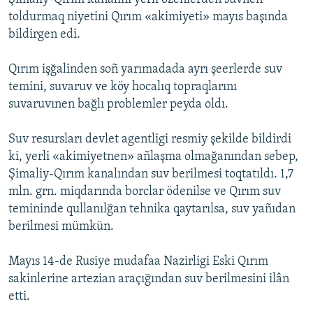
toldurmaq niyetini Qırım «akimiyeti» mayıs başında
bildirgen edi.
Qırım işğalinden soñ yarımadada ayrı şeerlerde suv
temini, suvaruv ve köy hocalıq topraqlarını
suvaruvınen bağlı problemler peyda oldı.
Suv resursları devlet agentligi resmiy şekilde bildirdi
ki, yerli «akimiyetnen» añlaşma olmağanından sebep,
Şimaliy-Qırım kanalından suv berilmesi toqtatıldı. 1,7
mln. grn. miqdarında borclar ödenilse ve Qırım suv
temininde qullanılğan tehnika qaytarılsa, suv yañıdan
berilmesi mümkün.
Mayıs 14-de Rusiye mudafaa Nazirligi Eski Qırım
sakinlerine artezian araçığından suv berilmesini ilân
etti.