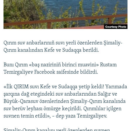
Русский
Українською
QOŞULIÑIZ!
Qırım suv anbarlarınıñ suvı yerli özenlerden Şimaliy-
Qırım kanalından Kefe ve Sudaqqa berildi.
RFE/RS bütün saytları
Bunı Qırım «baş naziriniñ birinci muavini» Rustam
Temirgaliyev Facebook saifesinde bildirdi.
«İlk QIRIM suvı Kefe ve Sudaqqa yetip keldi! Yarımada
şarqına dağ etegindeki suv anbarlarından Salğır ve
Büyük-Qarasuv özenlerinden Şimaliy-Qırım kanalında
suv berüv leyhası ömürge keçirildi. Qırımlılar içilgen
suvnen temin etildi», – dep yaza Temirgaliyev.
Şimaliy-Qırım kanalını yerli özenlerden suvnen