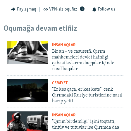
Paylaşmaq
VPN-siz oquñız
Follow us
Oqumağa devam etiñiz
İNSAN AQLARI
Bir an – ve casussıñ. Qırım
mahkemeleri devlet hainligi
qabaatlavlarını daqqalar içinde
nasıl baqalar
CEMİYET
"Er kes qaça, er kes kete": cenk
Qırımdaki Rusiye turistlerine nasıl
barıp yetti
İNSAN AQLARI
"Qırım birdemligi" işini toqtattı,
tintüv ve tutuvlar ise Qırımda daa