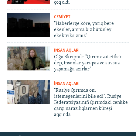
çoq oldı
CEMİYET
"Haberlerge köre, yarıq bere
ekenler, amma biz bütünley
ekektriksizmiz"
İNSAN AQLARI
Olğa Skrıpnık: "Qırım azat etilsin
dep, insanlar yarıqsız ve suvsuz
yaşamağa azırlar"
İNSAN AQLARI
"Rusiye Qırımda onı
istemegenlerini bile edi". Rusiye
Federatsiyasınıñ Qırımdaki cenkke
qarşı narazılıqlarnen küreşi
aqqında