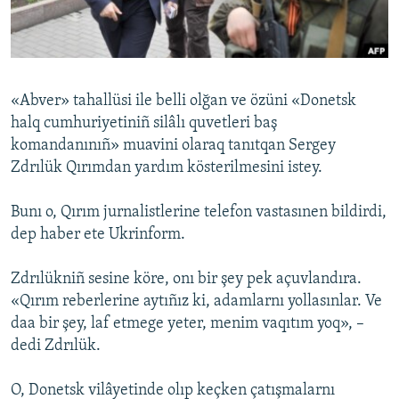
Русский
Українською
«Abver» tahallüsi ile belli olğan ve özüni «Donetsk
QOŞULIÑIZ!
halq cumhuriyetiniñ silâlı quvetleri baş
komandanınıñ» muavini olaraq tanıtqan Sergey
Zdrılük Qırımdan yardım kösterilmesini istey.
RFE/RS bütün saytları
Bunı o, Qırım jurnalistlerine telefon vastasınen bildirdi,
dep haber ete Ukrinform.
Zdrılükniñ sesine köre, onı bir şey pek açuvlandıra.
«Qırım reberlerine aytıñız ki, adamlarnı yollasınlar. Ve
daa bir şey, laf etmege yeter, menim vaqıtım yoq», –
dedi Zdrılük.
O, Donetsk vilâyetinde olıp keçken çatışmalarnı