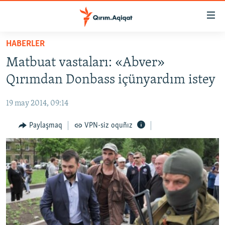
Link
açıqlığı
Esas
HABERLER
mündericege
HABERLER
Matbuat vastaları: «Abver»
qaytmaq
SİYASET
Baş
Qırımdan Donbass içünyardım istey
İQTİSADİYAT
navigatsiyağa
qaytmaq
19 may 2014, 09:14
CEMİYET
Qıdıruvğa
MEDENİYET
Paylaşmaq
VPN-siz oquñız
qaytmaq
İNSAN AQLARI
VİDEO
SÜRET
BLOGLAR
FİKİR