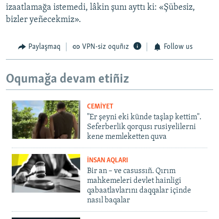
izaatlamağa istemedi, lâkin şunı ayttı ki: «Şübesiz,
bizler yeñecekmiz».
Paylaşmaq
VPN-siz oquñız
Follow us
Oqumağa devam etiñiz
CEMİYET
"Er şeyni eki künde taşlap kettim".
Seferberlik qorqusı rusiyelilerni
kene memleketten quva
İNSAN AQLARI
Bir an – ve casussıñ. Qırım
mahkemeleri devlet hainligi
qabaatlavlarını daqqalar içinde
nasıl baqalar