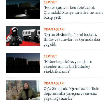
CEMİYET
"Er kes qaça, er kes kete": cenk
Qırımdaki Rusiye turistlerine nasıl
barıp yetti
İNSAN AQLARI
"Qırım birdemligi" işini toqtattı,
tintüv ve tutuvlar ise Qırımda daa
çoq oldı
CEMİYET
"Haberlerge köre, yarıq bere
ekenler, amma biz bütünley
ekektriksizmiz"
İNSAN AQLARI
Olğa Skrıpnık: "Qırım azat etilsin
dep, insanlar yarıqsız ve suvsuz
yaşamağa azırlar"