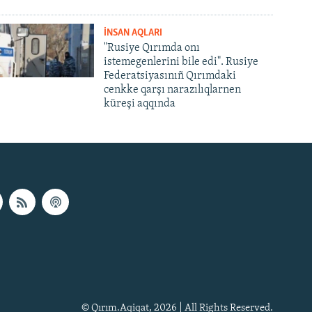
İNSAN AQLARI
"Rusiye Qırımda onı
istemegenlerini bile edi". Rusiye
Federatsiyasınıñ Qırımdaki
cenkke qarşı narazılıqlarnen
küreşi aqqında
© Qırım.Aqiqat, 2026 | All Rights Reserved.