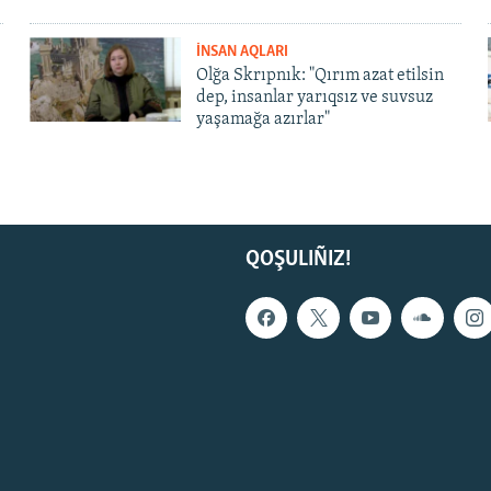
İNSAN AQLARI
Olğa Skrıpnık: "Qırım azat etilsin
dep, insanlar yarıqsız ve suvsuz
yaşamağa azırlar"
QOŞULIÑIZ!