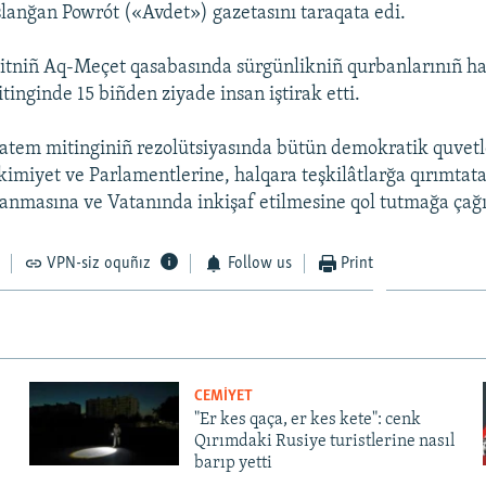
şlanğan Powrót («Avdet») gazetasını taraqata edi.
tniñ Aq-Meçet qasabasında sürgünlikniñ qurbanlarınıñ ha
tinginde 15 biñden ziyade insan iştirak etti.
em mitinginiñ rezolütsiyasında bütün demokratik quvetl
kimiyet ve Parlamentlerine, halqara teşkilâtlarğa qırımtata
lanmasına ve Vatanında inkişaf etilmesine qol tutmağa çağı
VPN-siz oquñız
Follow us
Print
CEMİYET
"Er kes qaça, er kes kete": cenk
Qırımdaki Rusiye turistlerine nasıl
barıp yetti