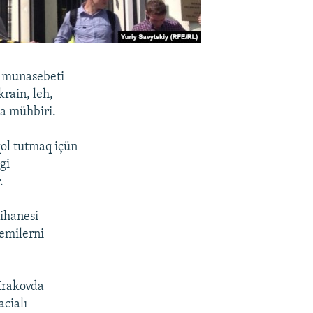
ı munasebeti
rain, leh,
da mühbiri.
 qol tutmaq içün
gi
.
çihanesi
emilerni
 Krakovda
acialı