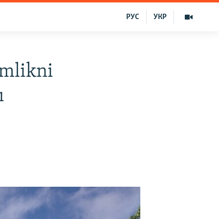
РУС
УКР
emlikni
ı