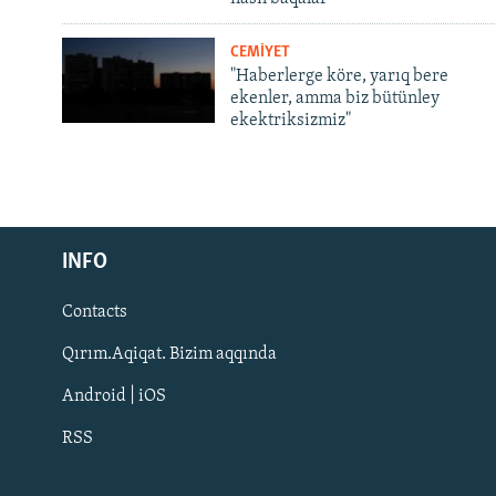
CEMİYET
"Haberlerge köre, yarıq bere
ekenler, amma biz bütünley
ekektriksizmiz"
Русский
INFO
Українською
Contacts
QOŞULIÑIZ!
Qırım.Aqiqat. Bizim aqqında
Android | iOS
RSS
RFE/RS bütün saytları