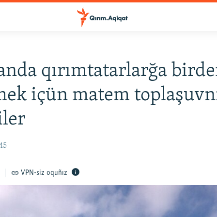
anda qırımtatarlarğa bird
mek içün matem toplaşuvn
iler
45
VPN-siz oquñız