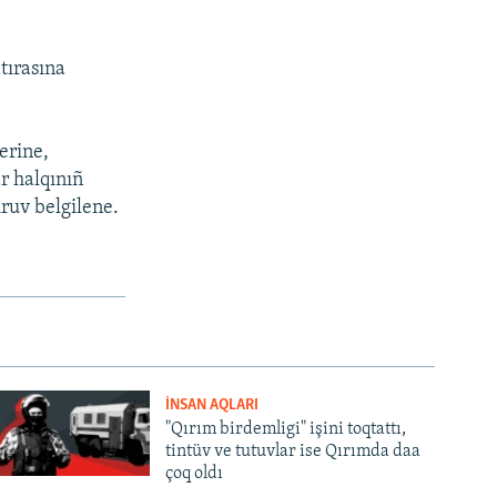
tırasına
erine,
r halqınıñ
ruv belgilene.
İNSAN AQLARI
"Qırım birdemligi" işini toqtattı,
tintüv ve tutuvlar ise Qırımda daa
çoq oldı