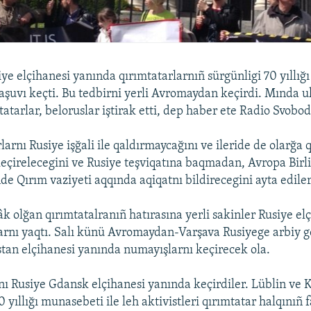
ye elçihanesi yanında qırımtatarlarnıñ sürgünligi 70 yıllığ
aşuvı keçti. Bu tedbirni yerli Avromaydan keçirdi. Mında uk
tatarlar, beloruslar iştirak etti, dep haber ete Radio Svobo
larnı Rusiye işğali ile qaldırmaycağını ve ileride de olarğa
eçirelecegini ve Rusiye teşviqatına baqmadan, Avropa Birli
e Qırım vaziyeti aqqında aqiqatnı bildirecegini ayta ediler
k olğan qırımtatalranıñ hatırasına yerli sakinler Rusiye el
arnı yaqtı. Salı künü Avromaydan-Varşava Rusiyege arbiy g
tan elçihanesi yanında numayışlarnı keçirecek ola.
nı Rusiye Gdansk elçihanesi yanında keçirdiler. Lüblin ve
 yıllığı munasebeti ile leh aktivistleri qırımtatar halqınıñ f