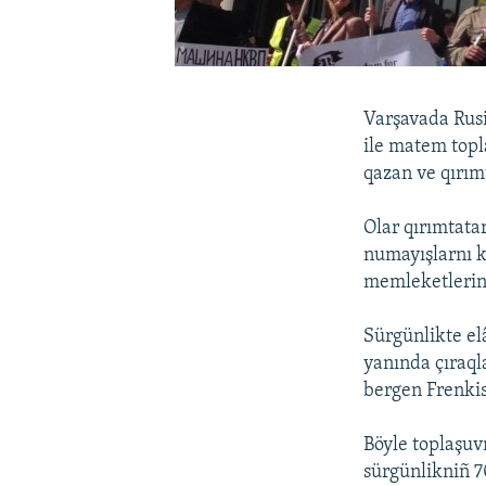
Varşavada Rusi
ile matem topl
qazan ve qırım
Olar qırımtatar
numayışlarnı k
memleketlerind
Sürgünlikte elâ
yanında çıraql
bergen Frenkis
Böyle toplaşuv
sürgünlikniñ 70