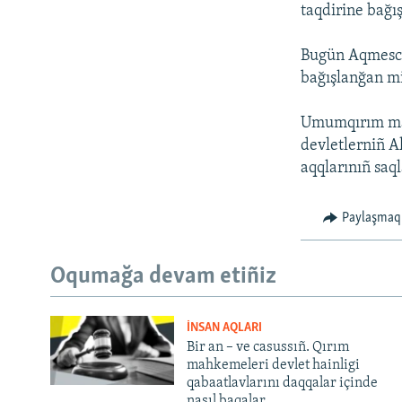
taqdirine bağı
Bugün Aqmesci
bağışlanğan mi
Umumqırım mat
devletlerniñ A
aqqlarınıñ saq
Paylaşmaq
Oqumağa devam etiñiz
İNSAN AQLARI
Bir an – ve casussıñ. Qırım
mahkemeleri devlet hainligi
qabaatlavlarını daqqalar içinde
nasıl baqalar