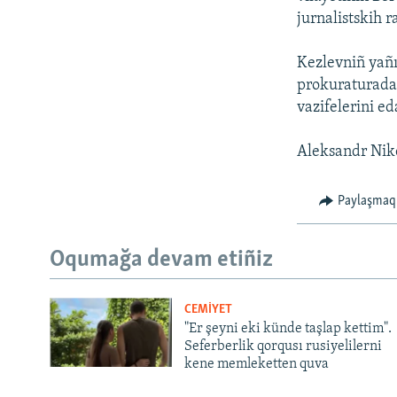
jurnalistskih r
Kezlevniñ yañı 
prokuraturada 
vazifelerini ed
Aleksandr Niko
Paylaşmaq
Oqumağa devam etiñiz
CEMİYET
"Er şeyni eki künde taşlap kettim".
Seferberlik qorqusı rusiyelilerni
kene memleketten quva