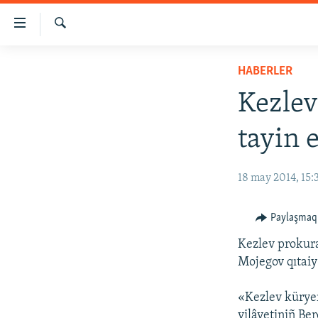
Link
açıqlığı
Qıdırmaq
Esas
HABERLER
HABERLER
mündericege
SİYASET
qaytmaq
Kezlev
Baş
İQTİSADİYAT
navigatsiyağa
tayin e
CEMİYET
qaytmaq
Qıdıruvğa
MEDENİYET
18 may 2014, 15:
qaytmaq
İNSAN AQLARI
VİDEO
Paylaşmaq
SÜRET
Kezlev prokura
Mojegov qıtaiy
BLOGLAR
FİKİR
«Kezlev kürye
vilâyetiniñ Be