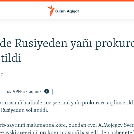
de Rusiyeden yañı prokur
tildi
30
VPN-siz oquñız
turasınıñ hadimlerine şeerniñ yañı prokurorı taqdim etild
 Rusiyeden yollanıldı.
ri» saytınıñ malümatına köre, bundan evel A.Mojegov Sver
rezovskiy şeeriniñ prokuraturasınıñ başı edi, dep haber ete