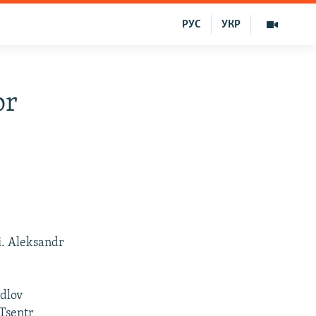
РУС
УКР
or
i. Aleksandr
dlov
 Tsentr