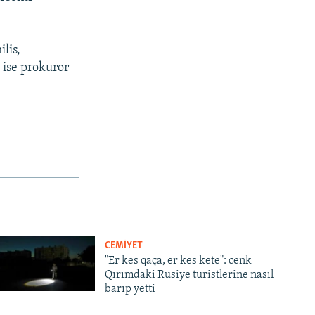
lis,
 ise prokuror
CEMİYET
"Er kes qaça, er kes kete": cenk
Qırımdaki Rusiye turistlerine nasıl
barıp yetti