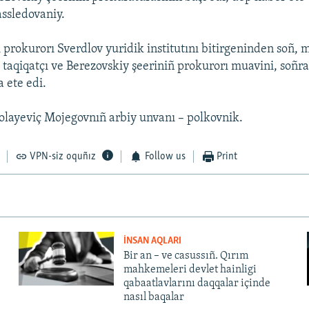
assledovaniy.
prokurorı Sverdlov yuridik institutını bitirgeninden soñ, mi
taqiqatçı ve Berezovskiy şeeriniñ prokurorı muavini, soñra
a ete edi.
layeviç Mojegovnıñ arbiy unvanı – polkovnik.
VPN-siz oquñız
Follow us
Print
İNSAN AQLARI
Bir an – ve casussıñ. Qırım
mahkemeleri devlet hainligi
qabaatlavlarını daqqalar içinde
nasıl baqalar