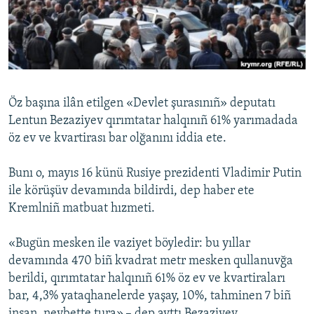
Русский
Українською
QOŞULIÑIZ!
Öz başına ilân etilgen «Devlet şurasınıñ» deputatı
Lentun Bezaziyev qırımtatar halqınıñ 61% yarımadada
öz ev ve kvartirası bar olğanını iddia ete.
RFE/RS bütün saytları
Bunı o, mayıs 16 künü Rusiye prezidenti Vladimir Putin
ile körüşüv devamında bildirdi, dep haber ete
Kremlniñ matbuat hızmeti.
«Bugün mesken ile vaziyet böyledir: bu yıllar
devamında 470 biñ kvadrat metr mesken qullanuvğa
berildi, qırımtatar halqınıñ 61% öz ev ve kvartiraları
bar, 4,3% yataqhanelerde yaşay, 10%, tahminen 7 biñ
insan, nevbette tura»,– dep ayttı Bezaziyev.