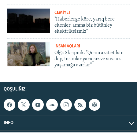
CEMİYET
"Haberlerge köre, yarıq bere
ekenler, amma biz bütünley
ekektriksizmiz"
İNSAN AQLARI
Olğa Skrıpnık: "Qırım azat etilsin
dep, insanlar yarıqsız ve suvsuz
yaşamağa azırlar"
QOŞULIÑIZ!
INFO