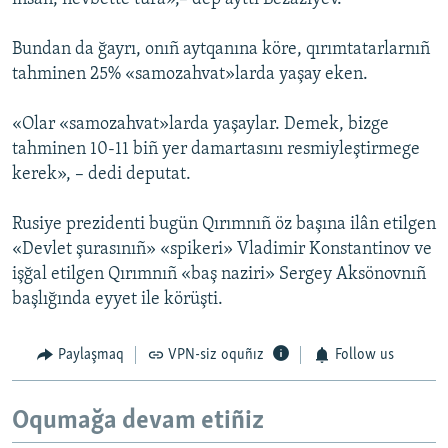
Bundan da ğayrı, onıñ aytqanına köre, qırımtatarlarnıñ
tahminen 25% «samozahvat»larda yaşay eken.
«Olar «samozahvat»larda yaşaylar. Demek, bizge
tahminen 10-11 biñ yer damartasını resmiyleştirmege
kerek», – dedi deputat.
Rusiye prezidenti bugün Qırımnıñ öz başına ilân etilgen
«Devlet şurasınıñ» «spikeri» Vladimir Konstantinov ve
işğal etilgen Qırımnıñ «baş naziri» Sergey Aksönovnıñ
başlığında eyyet ile körüşti.
Paylaşmaq
VPN-siz oquñız
Follow us
Oqumağa devam etiñiz