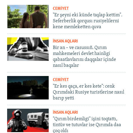
CEMİYET
"Er şeyni eki künde taşlap kettim".
Seferberlik qorqusı rusiyelilerni
kene memleketten quva
İNSAN AQLARI
Bir an – ve casussıñ. Qırım
mahkemeleri devlet hainligi
qabaatlavlarını daqqalar içinde
nasıl baqalar
CEMİYET
"Er kes qaça, er kes kete": cenk
Qırımdaki Rusiye turistlerine nasıl
barıp yetti
İNSAN AQLARI
"Qırım birdemligi" işini toqtattı,
tintüv ve tutuvlar ise Qırımda daa
çoq oldı