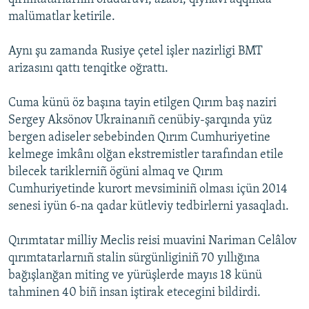
malümatlar ketirile.
Aynı şu zamanda Rusiye çetel işler nazirligi BMT
arizasını qattı tenqitke oğrattı.
Cuma künü öz başına tayin etilgen Qırım baş naziri
Sergey Aksönov Ukrainanıñ cenübiy-şarqında yüz
bergen adiseler sebebinden Qırım Cumhuriyetine
kelmege imkânı olğan ekstremistler tarafından etile
bilecek tariklerniñ ögüni almaq ve Qırım
Cumhuriyetinde kurort mevsiminiñ olması içün 2014
senesi iyün 6-na qadar kütleviy tedbirlerni yasaqladı.
Qırımtatar milliy Meclis reisi muavini Nariman Celâlov
qırımtatarlarnıñ stalin sürgünliginiñ 70 yıllığına
bağışlanğan miting ve yürüşlerde mayıs 18 künü
tahminen 40 biñ insan iştirak etecegini bildirdi.