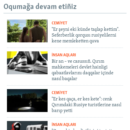
Oqumağa devam etiñiz
CEMİYET
"Er şeyni eki künde taşlap kettim".
Seferberlik qorqusı rusiyelilerni
kene memleketten quva
İNSAN AQLARI
Bir an – ve casussıñ. Qırım
mahkemeleri devlet hainligi
qabaatlavlarını daqqalar içinde
nasıl baqalar
CEMİYET
"Er kes qaça, er kes kete": cenk
Qırımdaki Rusiye turistlerine nasıl
barıp yetti
İNSAN AQLARI