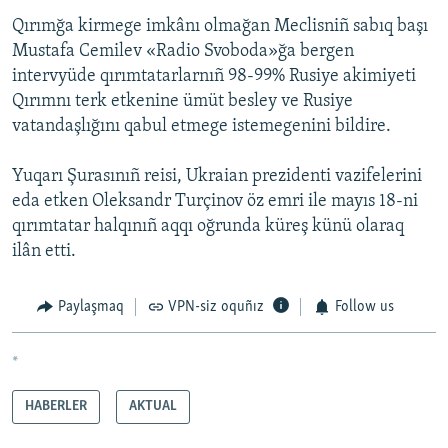
Qırımğa kirmege imkânı olmağan Meclisniñ sabıq başı
Mustafa Cemilev «Radio Svoboda»ğa bergen
intervyüde qırımtatarlarnıñ 98-99% Rusiye akimiyeti
Qırımnı terk etkenine ümüt besley ve Rusiye
vatandaşlığını qabul etmege istemegenini bildire.
Yuqarı Şurasınıñ reisi, Ukraian prezidenti vazifelerini
eda etken Oleksandr Turçinov öz emri ile mayıs 18-ni
qırımtatar halqınıñ aqqı oğrunda küreş künü olaraq
ilân etti.
Paylaşmaq
VPN-siz oquñız
Follow us
*
HABERLER
AKTUAL