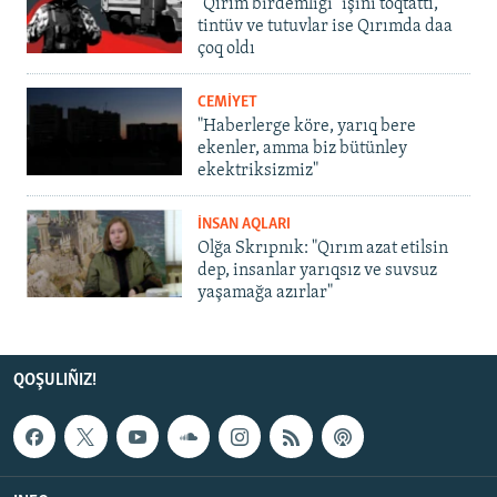
"Qırım birdemligi" işini toqtattı,
tintüv ve tutuvlar ise Qırımda daa
çoq oldı
CEMİYET
"Haberlerge köre, yarıq bere
ekenler, amma biz bütünley
ekektriksizmiz"
İNSAN AQLARI
Olğa Skrıpnık: "Qırım azat etilsin
dep, insanlar yarıqsız ve suvsuz
yaşamağa azırlar"
QOŞULIÑIZ!