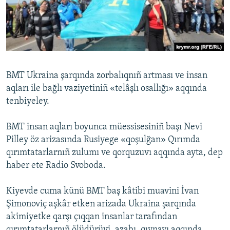
Русский
Українською
QOŞULIÑIZ!
BMT Ukraina şarqında zorbalıqnıñ artması ve insan
aqları ile bağlı vaziyetiniñ «telâşlı osallığı» aqqında
tenbiyeley.
RFE/RS bütün saytları
BMT insan aqları boyunca müessisesiniñ başı Nevi
Pilley öz arizasında Rusiyege «qoşulğan» Qırımda
qırımtatarlarnıñ zulumı ve qorquzuvı aqqında ayta, dep
haber ete Radio Svoboda.
Kiyevde cuma künü BMT baş kâtibi muavini İvan
Şimonoviç aşkâr etken arizada Ukraina şarqında
akimiyetke qarşı çıqqan insanlar tarafından
qırımtatarlarnıñ ölüdürüvi, azabı, qıynavı aqqında