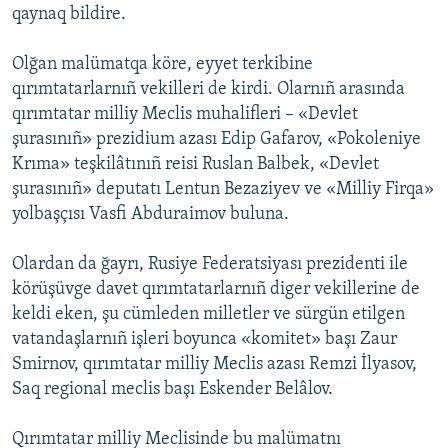
qaynaq bildire.
Русский
Olğan malümatqa köre, eyyet terkibine
Українською
qırımtatarlarnıñ vekilleri de kirdi. Olarnıñ arasında
qırımtatar milliy Meclis muhalifleri – «Devlet
QOŞULIÑIZ!
şurasınıñ» prezidium azası Edip Gafarov, «Pokoleniye
Krıma» teşkilâtınıñ reisi Ruslan Balbek, «Devlet
şurasınıñ» deputatı Lentun Bezaziyev ve «Milliy Firqa»
yolbaşçısı Vasfi Abduraimov buluna.
RFE/RS bütün saytları
Olardan da ğayrı, Rusiye Federatsiyası prezidenti ile
körüşüvge davet qırımtatarlarnıñ diger vekillerine de
keldi eken, şu cümleden milletler ve sürgün etilgen
vatandaşlarnıñ işleri boyunca «komitet» başı Zaur
Smirnov, qırımtatar milliy Meclis azası Remzi İlyasov,
Saq regional meclis başı Eskender Belâlov.
Qırımtatar milliy Meclisinde bu malümatnı