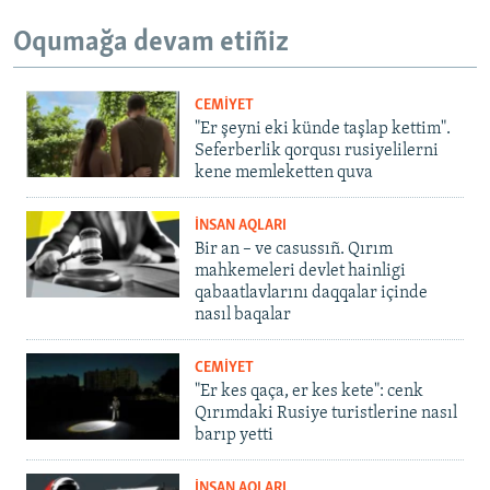
Oqumağa devam etiñiz
CEMİYET
"Er şeyni eki künde taşlap kettim".
Seferberlik qorqusı rusiyelilerni
kene memleketten quva
İNSAN AQLARI
Bir an – ve casussıñ. Qırım
mahkemeleri devlet hainligi
qabaatlavlarını daqqalar içinde
nasıl baqalar
CEMİYET
"Er kes qaça, er kes kete": cenk
Qırımdaki Rusiye turistlerine nasıl
barıp yetti
İNSAN AQLARI