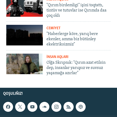
"Qırım birdemligi" işini toqtattı,
tintüv ve tutuvlar ise Qırımda daa
çoq oldı
CEMİYET
"Haberlerge köre, yarıq bere
ekenler, amma biz bütünley
ekektriksizmiz"
İNSAN AQLARI
Olğa Skrıpnık: "Qırım azat etilsin
dep, insanlar yarıqsız ve suvsuz
yaşamağa azırlar"
QOŞULIÑIZ!