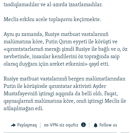
tasdiqlamadılar ve al-azırda izaatlamadılar.
Meclis erkânı acele toplaşuvnı keçirmekte.
Aynı şu zamanda, Rusiye matbuat vastalarınıñ
malümatına köre, Putin Qırım eyyeti ile körüşti ve
«qırımtatarlarnıñ merağı şimdi Rusiye ile bağlı ve o, öz
nevbetinde, insanlar kendilerini öz toprağında saip
olaraq duyğanı içün areket etkenini» qayd etti.
Rusiye matbuat vastalarınıñ bergen malümatlarından
Putin ile körüşüvde qırımtatar aktivisti Ayder
Mustafayevniñ iştiragi aqqında da belli oldı. Faqat,
qaynaqlarnıñ malümatına köre, onıñ iştiragi Meclis ile
añlaşılmağan edi.
Paylaşmaq
VPN-siz oquñız
Follow us