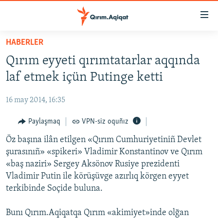
Link
açıqlığı
Esas
HABERLER
mündericege
HABERLER
Qırım eyyeti qırımtatarlar aqqında
qaytmaq
SİYASET
Baş
laf etmek içün Putinge ketti
İQTİSADİYAT
navigatsiyağa
qaytmaq
16 may 2014, 16:35
CEMİYET
Qıdıruvğa
MEDENİYET
Paylaşmaq
VPN-siz oquñız
qaytmaq
İNSAN AQLARI
Öz başına ilân etilgen «Qırım Cumhuriyetiniñ Devlet
şurasınıñ» «spikeri» Vladimir Konstantinov ve Qırım
VİDEO
«baş naziri» Sergey Aksönov Rusiye prezidenti
SÜRET
Vladimir Putin ile körüşüvge azırlıq körgen eyyet
terkibinde Soçide buluna.
BLOGLAR
FİKİR
Bunı Qırım.Aqiqatqa Qırım «akimiyet»inde olğan