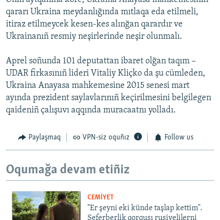
qararı Ukraina meydanlığında mıtlaqa eda etilmeli,
itiraz etilmeycek kesen-kes alınğan qarardır ve
Ukrainanıñ resmiy neşirlerinde neşir olunmalı.
Aprel soñunda 101 deputattan ibaret olğan taqım –
UDAR firkasınıñ lideri Vitaliy Kliçko da şu cümleden,
Ukraina Anayasa mahkemesine 2015 senesi mart
ayında prezident saylavlarınıñ keçirilmesini belgilegen
qaideniñ çalışuvı aqqında muracaatnı yolladı.
Paylaşmaq
VPN-siz oquñız
Follow us
Oqumağa devam etiñiz
CEMİYET
"Er şeyni eki künde taşlap kettim".
Seferberlik qorqusı rusiyelilerni