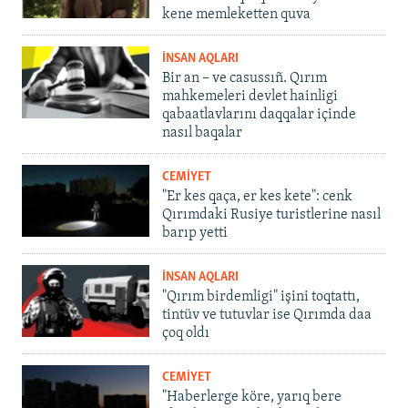
kene memleketten quva
İNSAN AQLARI
Bir an – ve casussıñ. Qırım
mahkemeleri devlet hainligi
qabaatlavlarını daqqalar içinde
nasıl baqalar
CEMİYET
"Er kes qaça, er kes kete": cenk
Qırımdaki Rusiye turistlerine nasıl
barıp yetti
İNSAN AQLARI
"Qırım birdemligi" işini toqtattı,
tintüv ve tutuvlar ise Qırımda daa
çoq oldı
CEMİYET
"Haberlerge köre, yarıq bere