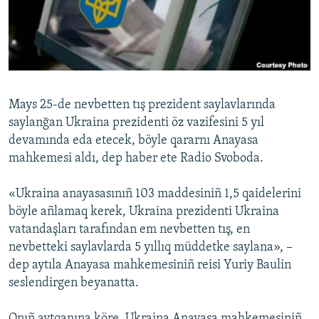
Русский
Українською
QOŞULIÑIZ!
Mays 25-de nevbetten tış prezident saylavlarında
saylanğan Ukraina prezidenti öz vazifesini 5 yıl
devamında eda etecek, böyle qararnı Anayasa
RFE/RS bütün saytları
mahkemesi aldı, dep haber ete Radio Svoboda.
«Ukraina anayasasınıñ 103 maddesiniñ 1,5 qaidelerini
böyle añlamaq kerek, Ukraina prezidenti Ukraina
vatandaşları tarafından em nevbetten tış, en
nevbetteki saylavlarda 5 yıllıq müddetke saylana», –
dep aytıla Anayasa mahkemesiniñ reisi Yuriy Baulin
seslendirgen beyanatta.
Onıñ aytqanına köre, Ukraina Anayasa mahkemesiniñ