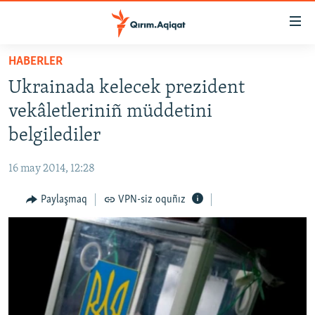
Link
açıqlığı
Esas
HABERLER
mündericege
HABERLER
Ukrainada kelecek prezident
qaytmaq
SİYASET
Baş
vekâletleriniñ müddetini
İQTİSADİYAT
navigatsiyağa
belgilediler
qaytmaq
CEMİYET
Qıdıruvğa
16 may 2014, 12:28
MEDENİYET
qaytmaq
Paylaşmaq
VPN-siz oquñız
İNSAN AQLARI
VİDEO
SÜRET
BLOGLAR
FİKİR