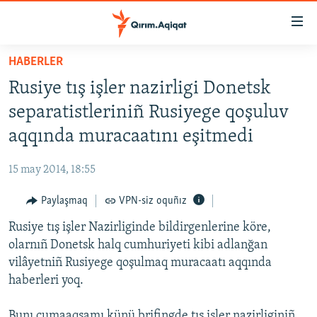
Link
açıqlığı
Esas
HABERLER
mündericege
HABERLER
Rusiye tış işler nazirligi Donetsk
qaytmaq
SİYASET
Baş
separatistleriniñ Rusiyege qoşuluv
İQTİSADİYAT
navigatsiyağa
aqqında muracaatını eşitmedi
qaytmaq
CEMİYET
Qıdıruvğa
15 may 2014, 18:55
MEDENİYET
qaytmaq
Paylaşmaq
VPN-siz oquñız
İNSAN AQLARI
Rusiye tış işler Nazirliginde bildirgenlerine köre,
VİDEO
olarnıñ Donetsk halq cumhuriyeti kibi adlanğan
SÜRET
vilâyetniñ Rusiyege qoşulmaq muracaatı aqqında
BLOGLAR
haberleri yoq.
FİKİR
Bunı cumaaqşamı künü brifingde tış işler nazirliginiñ