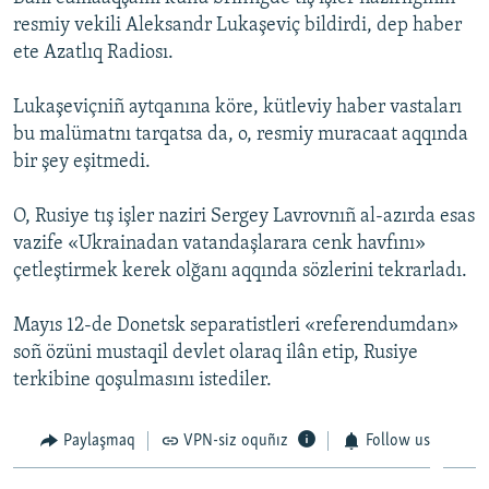
resmiy vekili Aleksandr Lukaşeviç bildirdi, dep haber
Русский
ete Azatlıq Radiosı.
Українською
Lukaşeviçniñ aytqanına köre, kütleviy haber vastaları
bu malümatnı tarqatsa da, o, resmiy muracaat aqqında
QOŞULIÑIZ!
bir şey eşitmedi.
O, Rusiye tış işler naziri Sergey Lavrovnıñ al-azırda esas
RFE/RS bütün saytları
vazife «Ukrainadan vatandaşlarara cenk havfını»
çetleştirmek kerek olğanı aqqında sözlerini tekrarladı.
Mayıs 12-de Donetsk separatistleri «referendumdan»
soñ özüni mustaqil devlet olaraq ilân etip, Rusiye
terkibine qoşulmasını istediler.
Paylaşmaq
VPN-siz oquñız
Follow us