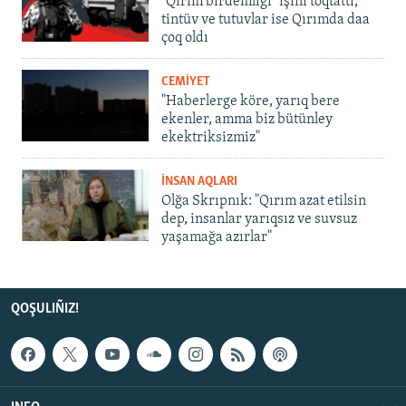
"Qırım birdemligi" işini toqtattı,
tintüv ve tutuvlar ise Qırımda daa
çoq oldı
CEMİYET
"Haberlerge köre, yarıq bere
ekenler, amma biz bütünley
ekektriksizmiz"
İNSAN AQLARI
Olğa Skrıpnık: "Qırım azat etilsin
dep, insanlar yarıqsız ve suvsuz
yaşamağa azırlar"
QOŞULIÑIZ!