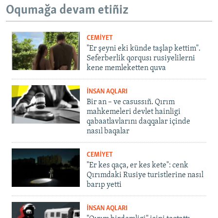
Oqumağa devam etiñiz
CEMİYET
"Er şeyni eki künde taşlap kettim".
Seferberlik qorqusı rusiyelilerni
kene memleketten quva
İNSAN AQLARI
Bir an – ve casussıñ. Qırım
mahkemeleri devlet hainligi
qabaatlavlarını daqqalar içinde
nasıl baqalar
CEMİYET
"Er kes qaça, er kes kete": cenk
Qırımdaki Rusiye turistlerine nasıl
barıp yetti
İNSAN AQLARI