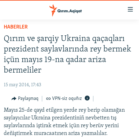
Link
açıqlığı
Esas
HABERLER
mündericege
HABERLER
Qırım ve şarqiy Ukraina qaçaqları
qaytmaq
SİYASET
Baş
prezident saylavlarında rey bermek
İQTİSADİYAT
navigatsiyağa
içün mayıs 19-na qadar ariza
qaytmaq
CEMİYET
bermeliler
Qıdıruvğa
MEDENİYET
qaytmaq
15 may 2014, 17:43
İNSAN AQLARI
Paylaşmaq
VPN-siz oquñız
VİDEO
Mayıs 25-de qayd etilgen yerde rey berip olamağan
SÜRET
saylayıcılar Ukraina prezidentiniñ nevbetten tış
BLOGLAR
saylavlarında iştirak etmek içün rey berüv yerini
deñiştirmek muracaatınen ariza yazmalılar.
FİKİR