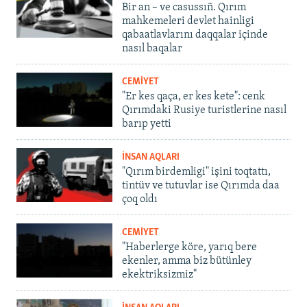
Bir an – ve casussıñ. Qırım
mahkemeleri devlet hainligi
qabaatlavlarını daqqalar içinde
nasıl baqalar
CEMİYET
"Er kes qaça, er kes kete": cenk
Qırımdaki Rusiye turistlerine nasıl
barıp yetti
İNSAN AQLARI
"Qırım birdemligi" işini toqtattı,
tintüv ve tutuvlar ise Qırımda daa
çoq oldı
CEMİYET
"Haberlerge köre, yarıq bere
ekenler, amma biz bütünley
ekektriksizmiz"