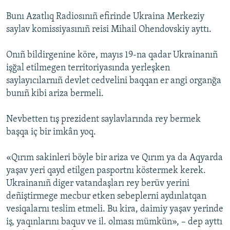
Bunı Azatlıq Radiosınıñ efirinde Ukraina Merkeziy
Русский
saylav komissiyasınıñ reisi Mihail Ohendovskiy ayttı.
Українською
Onıñ bildirgenine köre, mayıs 19-na qadar Ukrainanıñ
QOŞULIÑIZ!
işğal etilmegen territoriyasında yerleşken
saylayıcılarnıñ devlet cedvelini baqqan er angi organğa
bunıñ kibi ariza bermeli.
RFE/RS bütün saytları
Nevbetten tış prezident saylavlarında rey bermek
başqa iç bir imkân yoq.
«Qırım sakinleri böyle bir ariza ve Qırım ya da Aqyarda
yaşav yeri qayd etilgen pasportnı köstermek kerek.
Ukrainanıñ diger vatandaşları rey berüv yerini
deñiştirmege mecbur etken sebeplerni aydınlatqan
vesiqalarnı teslim etmeli. Bu kira, daimiy yaşav yerinde
iş, yaqınlarını baquv ve il. olması mümkün», – dep ayttı