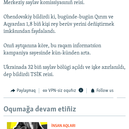
Merkeziy saylav komissiyasınıñ reisi.
Ohendovskiy bildirdi ki, bugünde-bugün Qırım ve
Aqyardan 1,8 biñ kişi rey berüv yerini deñiştirmek
imkânından faydalandı.
Onıñ aytqanına köre, bu raqam informatsion
kampaniya sayesinde kün-künden arta.
Ukrainada 32 biñ saylav bölügi açıldı ve işke azırlanıldı,
dep bildirdi TSİK reisi.
Paylaşmaq
VPN-siz oquñız
Follow us
Oqumağa devam etiñiz
İNSAN AQLARI