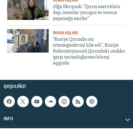
İNSAN AQLARI
Olğa Skrıpnık: "Qırım azat etilsin
dep, insanlar yarıqsız ve suvsuz
yaşamağa azırlar"
İNSAN AQLARI
"Rusiye Qırımda onı
istemegenlerini bile edi". Rusiye
Federatsiyasınıñ Qırımdaki cenkke
qarşı narazılıqlarnen küreşi
aqqında
QOŞULIÑIZ!
INFO