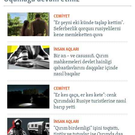
CEMİYET
"Er şeyni eki künde taşlap kettim".
Seferberlik qorqusı rusiyelilerni
kene memleketten quva
İNSAN AQLARI
Bir an – ve casussıñ. Qırım
mahkemeleri devlet hainligi
qabaatlavlarını daqqalar içinde
nasıl baqalar
CEMİYET
"Er kes qaça, er kes kete": cenk
Qırımdaki Rusiye turistlerine nasıl
barıp yetti
İNSAN AQLARI
"Qırım birdemligi" işini toqtattı,
tintüv ve tutuvlar ise Qırımda daa