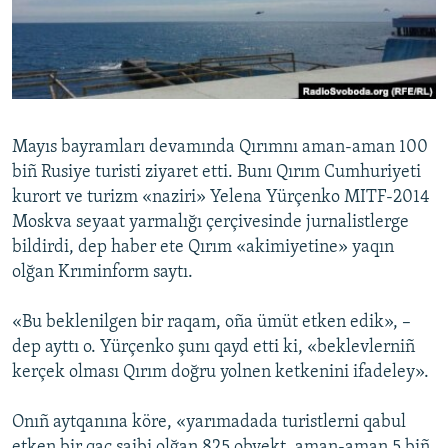
Русский
Українською
QOŞULIÑIZ!
Mayıs bayramları devamında Qırımnı aman-aman 100
biñ Rusiye turisti ziyaret etti. Bunı Qırım Cumhuriyeti
kurort ve turizm «naziri» Yelena Yürçenko MITF-2014
RFE/RS bütün saytları
Moskva seyaat yarmalığı çerçivesinde jurnalistlerge
bildirdi, dep haber ete Qırım «akimiyetine» yaqın
olğan Krıminform saytı.
«Bu beklenilgen bir raqam, oña ümüt etken edik», –
dep ayttı o. Yürçenko şunı qayd etti ki, «beklevlerniñ
kerçek olması Qırım doğru yolnen ketkenini ifadeley».
Onıñ aytqanına köre, «yarımadada turistlerni qabul
etken bir qaç saibi olğan 825 obyekt, aman-aman 5 biñ