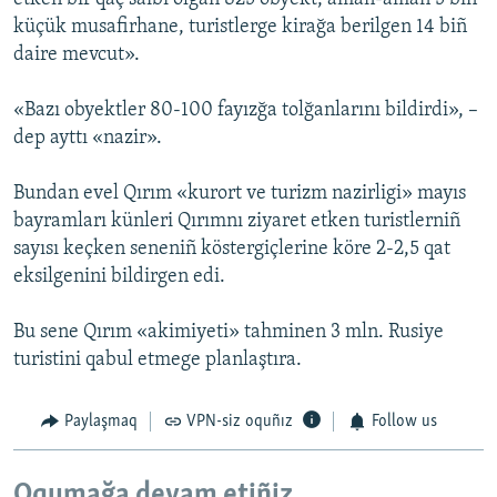
küçük musafirhane, turistlerge kirağa berilgen 14 biñ
daire mevcut».
«Bazı obyektler 80-100 fayızğa tolğanlarını bildirdi», –
dep ayttı «nazir».
Bundan evel Qırım «kurort ve turizm nazirligi» mayıs
bayramları künleri Qırımnı ziyaret etken turistlerniñ
sayısı keçken seneniñ köstergiçlerine köre 2-2,5 qat
eksilgenini bildirgen edi.
Bu sene Qırım «akimiyeti» tahminen 3 mln. Rusiye
turistini qabul etmege planlaştıra.
Paylaşmaq
VPN-siz oquñız
Follow us
Oqumağa devam etiñiz