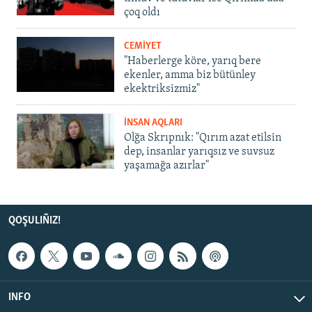
çoq oldı
CEMİYET
"Haberlerge köre, yarıq bere
ekenler, amma biz bütünley
ekektriksizmiz"
İNSAN AQLARI
Olğa Skrıpnık: "Qırım azat etilsin
dep, insanlar yarıqsız ve suvsuz
yaşamağa azırlar"
QOŞULIÑIZ!
INFO