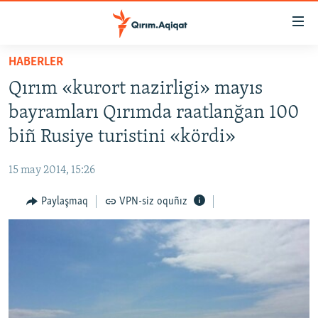
Link
açıqlığı
Esas
HABERLER
mündericege
HABERLER
Qırım «kurort nazirligi» mayıs
qaytmaq
SİYASET
Baş
bayramları Qırımda raatlanğan 100
İQTİSADİYAT
navigatsiyağa
biñ Rusiye turistini «kördi»
qaytmaq
CEMİYET
Qıdıruvğa
15 may 2014, 15:26
MEDENİYET
qaytmaq
Paylaşmaq
VPN-siz oquñız
İNSAN AQLARI
VİDEO
SÜRET
BLOGLAR
FİKİR