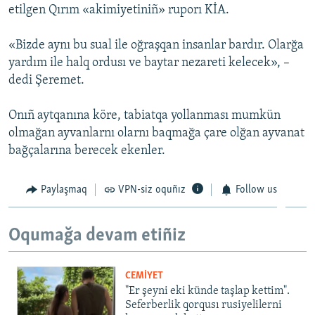
etilgen Qırım «akimiyetiniñ» ruporı KİA.
Русский
«Bizde aynı bu sual ile oğraşqan insanlar bardır. Olarğa
Українською
yardım ile halq ordusı ve baytar nezareti kelecek», –
dedi Şeremet.
QOŞULIÑIZ!
Onıñ aytqanına köre, tabiatqa yollanması mumkün
olmağan ayvanlarnı olarnı baqmağa çare olğan ayvanat
bağçalarına berecek ekenler.
RFE/RS bütün saytları
Paylaşmaq
VPN-siz oquñız
Follow us
Oqumağa devam etiñiz
CEMİYET
"Er şeyni eki künde taşlap kettim".
Seferberlik qorqusı rusiyelilerni