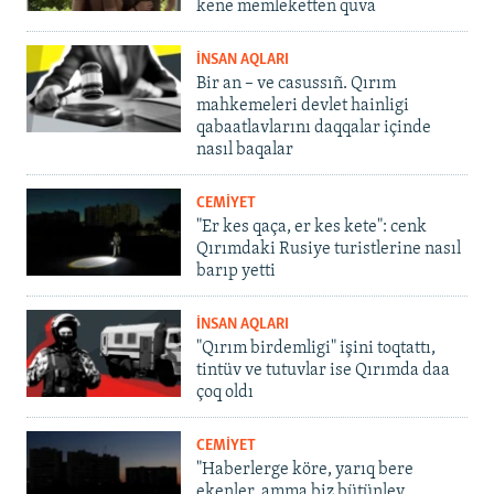
kene memleketten quva
İNSAN AQLARI
Bir an – ve casussıñ. Qırım
mahkemeleri devlet hainligi
qabaatlavlarını daqqalar içinde
nasıl baqalar
CEMİYET
"Er kes qaça, er kes kete": cenk
Qırımdaki Rusiye turistlerine nasıl
barıp yetti
İNSAN AQLARI
"Qırım birdemligi" işini toqtattı,
tintüv ve tutuvlar ise Qırımda daa
çoq oldı
CEMİYET
"Haberlerge köre, yarıq bere
ekenler, amma biz bütünley