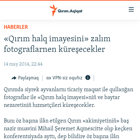
Link
açıqlığı
Esas
HABERLER
mündericege
HABERLER
«Qırım halq imayesini» zalım
qaytmaq
SİYASET
Baş
fotograflarnen küreşecekler
İQTİSADİYAT
navigatsiyağa
qaytmaq
14 may 2014, 22:44
CEMİYET
Qıdıruvğa
MEDENİYET
Paylaşmaq
VPN-siz oquñız
qaytmaq
İNSAN AQLARI
Qırımda siyrek ayvanlarnı ticariy maqsat ile qullanğan
fotograflar ile «Qırım halq imayesi»niñ ve baytar
VİDEO
nezaretiniñ hızmetçileri küreşecekler.
SÜRET
Bunı öz başına ilân etilgen Qırım «akimiyetiniñ» baş
BLOGLAR
nazir muavini Mihail Şeremet Aqmescitte olıp keçken
FİKİR
konferentsiyada ayttı, dep bilidire öz başına ilân