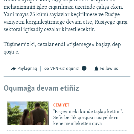
mehanizmniñ işlep çıqarılması üzerinde çalışa eken.
Yani mayıs 25 künü saylavlar keçirilmese ve Rusiye
vaziyetni kerginleştirmege devam etse, Rusiyege qarşı
sektoral iqtisadiy cezalar kirsetilecektir.
Tüşünemiz ki, cezalar endi «tişlemege» başlay, dep
qoştı o.
Paylaşmaq
VPN-siz oquñız
Follow us
Oqumağa devam etiñiz
CEMİYET
"Er şeyni eki künde taşlap kettim".
Seferberlik qorqusı rusiyelilerni
kene memleketten quva