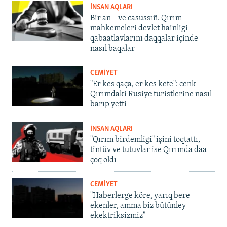
İNSAN AQLARI
Bir an – ve casussıñ. Qırım
mahkemeleri devlet hainligi
qabaatlavlarını daqqalar içinde
nasıl baqalar
CEMİYET
"Er kes qaça, er kes kete": cenk
Qırımdaki Rusiye turistlerine nasıl
barıp yetti
İNSAN AQLARI
"Qırım birdemligi" işini toqtattı,
tintüv ve tutuvlar ise Qırımda daa
çoq oldı
CEMİYET
"Haberlerge köre, yarıq bere
ekenler, amma biz bütünley
ekektriksizmiz"