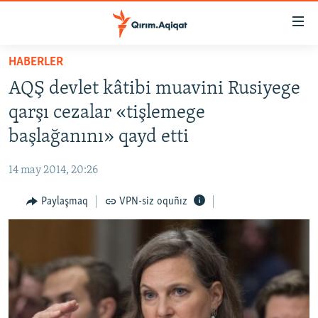
Link
açıqlığı
Esas
HABERLER
mündericege
HABERLER
AQŞ devlet kâtibi muavini Rusiyege
qaytmaq
SİYASET
Baş
qarşı cezalar «tişlemege
İQTİSADİYAT
navigatsiyağa
başlağanını» qayd etti
qaytmaq
CEMİYET
Qıdıruvğa
14 may 2014, 20:26
MEDENİYET
qaytmaq
Paylaşmaq
VPN-siz oquñız
İNSAN AQLARI
VİDEO
SÜRET
BLOGLAR
FİKİR