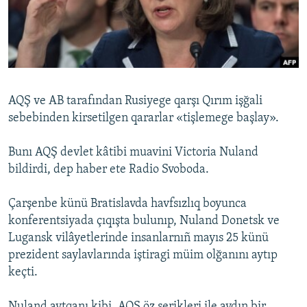
Русский
Українською
QOŞULIÑIZ!
AQŞ ve AB tarafından Rusiyege qarşı Qırım işğali
sebebinden kirsetilgen qararlar «tişlemege başlay».
RFE/RS bütün saytları
Bunı AQŞ devlet kâtibi muavini Victoria Nuland
bildirdi, dep haber ete Radio Svoboda.
Çarşenbe künü Bratislavda havfsızlıq boyunca
konferentsiyada çıqışta bulunıp, Nuland Donetsk ve
Lugansk vilâyetlerinde insanlarnıñ mayıs 25 künü
prezident saylavlarında iştiragi müim olğanını aytıp
keçti.
Nuland aytqanı kibi, AQŞ öz şerikleri ile aydın bir