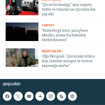
"Qırım birdemligi" işini toqtattı,
tintüv ve tutuvlar ise Qırımda daa
çoq oldı
CEMİYET
"Haberlerge köre, yarıq bere
ekenler, amma biz bütünley
ekektriksizmiz"
İNSAN AQLARI
Olğa Skrıpnık: "Qırım azat etilsin
dep, insanlar yarıqsız ve suvsuz
yaşamağa azırlar"
QOŞULIÑIZ!