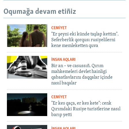
Oqumağa devam etiñiz
CEMİYET
"Er şeyni eki künde taşlap kettim".
Seferberlik qorqusı rusiyelilerni
kene memleketten quva
İNSAN AQLARI
Bir an – ve casussıñ. Qırım
mahkemeleri devlet hainligi
qabaatlavlarını daqqalar içinde
nasıl baqalar
CEMİYET
"Er kes qaça, er kes kete": cenk
Qırımdaki Rusiye turistlerine nasıl
barıp yetti
İNSAN AQLARI