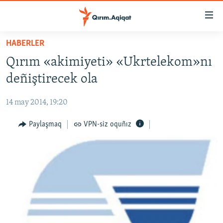
Link
açıqlığı
Esas
HABERLER
mündericege
HABERLER
Qırım «akimiyeti» «Ukrtelekom»nı
qaytmaq
SİYASET
Baş
deñiştirecek ola
İQTİSADİYAT
navigatsiyağa
qaytmaq
14 may 2014, 19:20
CEMİYET
Qıdıruvğa
MEDENİYET
Paylaşmaq
VPN-siz oquñız
qaytmaq
İNSAN AQLARI
VİDEO
SÜRET
BLOGLAR
FİKİR