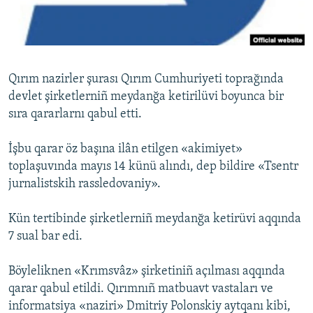
Русский
Українською
Qırım nazirler şurası Qırım Cumhuriyeti toprağında
QOŞULIÑIZ!
devlet şirketlerniñ meydanğa ketirilüvi boyunca bir
sıra qararlarnı qabul etti.
İşbu qarar öz başına ilân etilgen «akimiyet»
RFE/RS bütün saytları
toplaşuvında mayıs 14 künü alındı, dep bildire «Tsentr
jurnalistskih rassledovaniy».
Kün tertibinde şirketlerniñ meydanğa ketirüvi aqqında
7 sual bar edi.
Böyleliknen «Krımsvâz» şirketiniñ açılması aqqında
qarar qabul etildi. Qırımnıñ matbuavt vastaları ve
informatsiya «naziri» Dmitriy Polonskiy aytqanı kibi,