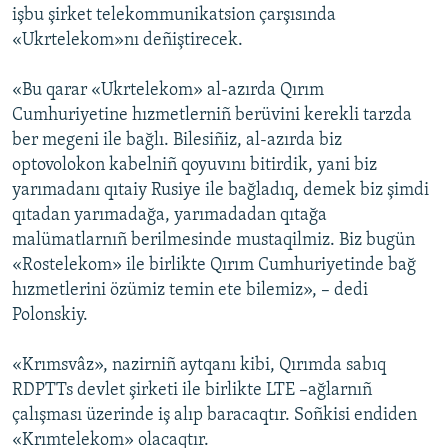
işbu şirket telekommunikatsion çarşısında
«Ukrtelekom»nı deñiştirecek.
«Bu qarar «Ukrtelekom» al-azırda Qırım
Cumhuriyetine hızmetlerniñ berüvini kerekli tarzda
ber megeni ile bağlı. Bilesiñiz, al-azırda biz
optovolokon kabelniñ qoyuvını bitirdik, yani biz
yarımadanı qıtaiy Rusiye ile bağladıq, demek biz şimdi
qıtadan yarımadağa, yarımadadan qıtağa
malümatlarnıñ berilmesinde mustaqilmiz. Biz bugün
«Rostelekom» ile birlikte Qırım Cumhuriyetinde bağ
hızmetlerini özümiz temin ete bilemiz», – dedi
Polonskiy.
«Krımsvâz», nazirniñ aytqanı kibi, Qırımda sabıq
RDPTTs devlet şirketi ile birlikte LTE –ağlarnıñ
çalışması üzerinde iş alıp baracaqtır. Soñkisi endiden
«Krımtelekom» olacaqtır.