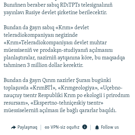
Bunıñnen beraber sabıq RDıTPTs telesignalınıñ
yayınlavı Rusiye devlet şirketine berilecektir.
Bundan da ğayrı sabıq «Krım» devlet
teleradiokompaniyası negizinde
«Krım»Teleradiokompaniyası devlet muhtar
müessiseniñ ve prodakşn-studiyanıñ açılmasını
planlaştıralar, nazirniñ aytqanına köre, bu maqsadqa
tahminen 3 million dollar kerektir.
Bundan da ğayrı Qırım nazirler Şurası bugünki
toplaşuvda «KrımBTİ», «Krımgeologiya», «Uçebno-
nauçnıy tsentr Respubliki Krım po ekologii i prirodnım
resursam», «Ekspertno-tehniçeskiy tsentr»
müessiselerniñ açılması ile bağlı qararlar baqıldı.
Paylaşmaq
VPN-siz oquñız
Follow us