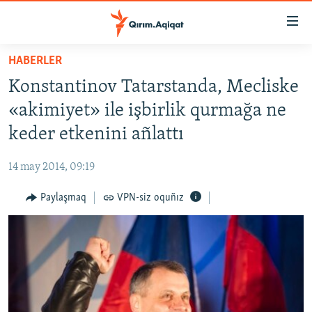
Link
açıqlığı
Esas
HABERLER
mündericege
HABERLER
Konstantinov Tatarstanda, Mecliske
qaytmaq
SİYASET
Baş
«akimiyet» ile işbirlik qurmağa ne
İQTİSADİYAT
navigatsiyağa
keder etkenini añlattı
qaytmaq
CEMİYET
Qıdıruvğa
14 may 2014, 09:19
MEDENİYET
qaytmaq
Paylaşmaq
VPN-siz oquñız
İNSAN AQLARI
VİDEO
SÜRET
BLOGLAR
FİKİR