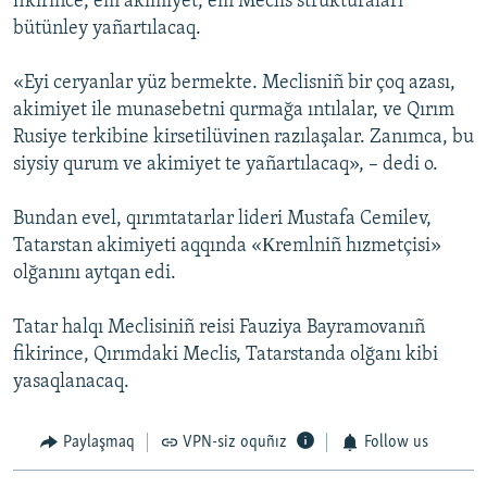
fikirince, em akimiyet, em Meclis strukturaları
bütünley yañartılacaq.
«Eyi ceryanlar yüz bermekte. Meclisniñ bir çoq azası,
akimiyet ile munasebetni qurmağa ıntılalar, ve Qırım
Rusiye terkibine kirsetilüvinen razılaşalar. Zanımca, bu
siysiy qurum ve akimiyet te yañartılacaq», – dedi o.
Bundan evel, qırımtatarlar lideri Mustafa Cemilev,
Tatarstan akimiyeti aqqında «Кremlniñ hızmetçisi»
olğanını aytqan edi.
Tatar halqı Meclisiniñ reisi Fauziya Bayramovanıñ
fikirince, Qırımdaki Meclis, Tatarstanda olğanı kibi
yasaqlanacaq.
Paylaşmaq
VPN-siz oquñız
Follow us