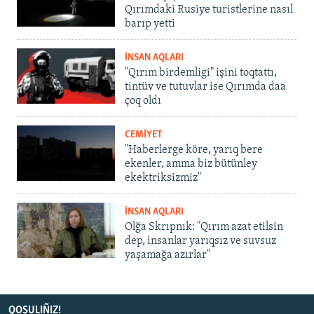
Qırımdaki Rusiye turistlerine nasıl
barıp yetti
İNSAN AQLARI
"Qırım birdemligi" işini toqtattı,
tintüv ve tutuvlar ise Qırımda daa
çoq oldı
CEMİYET
"Haberlerge köre, yarıq bere
ekenler, amma biz bütünley
ekektriksizmiz"
İNSAN AQLARI
Olğa Skrıpnık: "Qırım azat etilsin
dep, insanlar yarıqsız ve suvsuz
yaşamağa azırlar"
QOŞULIÑIZ!