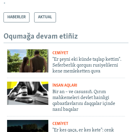
*
HABERLER
AKTUAL
Oqumağa devam etiñiz
CEMİYET
"Er şeyni eki künde taşlap kettim".
Seferberlik qorqusı rusiyelilerni
kene memleketten quva
İNSAN AQLARI
Bir an – ve casussıñ. Qırım
mahkemeleri devlet hainligi
qabaatlavlarını daqqalar içinde
nasıl baqalar
CEMİYET
"Er kes qaça, er kes kete": cenk