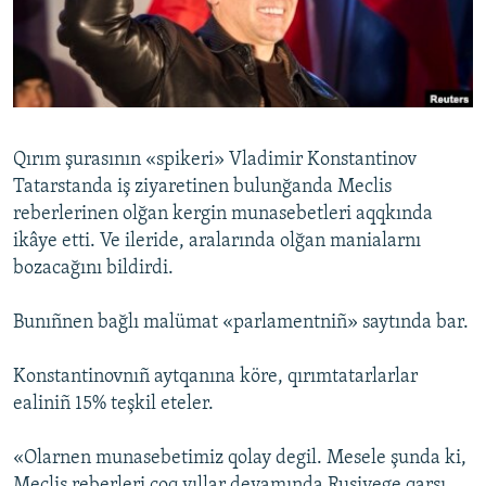
Русский
Українською
QOŞULIÑIZ!
Qırım şurasının «spikeri» Vladimir Konstantinov
Tatarstanda iş ziyaretinen bulunğanda Meclis
reberlerinen olğan kergin munasebetleri aqqkında
RFE/RS bütün saytları
ikâye etti. Ve ileride, aralarında olğan manialarnı
bozacağını bildirdi.
Bunıñnen bağlı malümat «parlamentniñ» saytında bar.
Konstantinovnıñ aytqanına köre, qırımtatarlarlar
ealiniñ 15% teşkil eteler.
«Olarnen munasebetimiz qolay degil. Mesele şunda ki,
Meclis reberleri çoq yıllar devamında Rusiyege qarşı