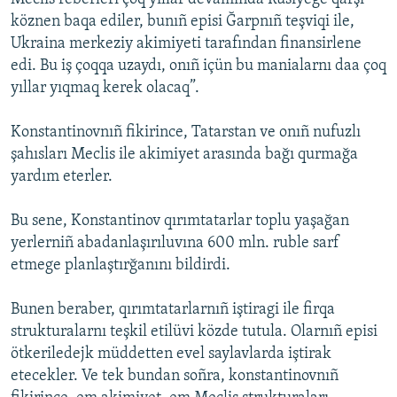
köznen baqa ediler, bunıñ episi Ğarpnıñ teşviqi ile,
Ukraina merkeziy akimiyeti tarafından finansirlene
edi. Bu iş çoqqa uzaydı, onıñ içün bu manialarnı daa çoq
yıllar yıqmaq kerek olacaq”.
Konstantinovnıñ fikirince, Tatarstan ve onıñ nufuzlı
şahısları Meclis ile akimiyet arasında bağı qurmağa
yardım eterler.
Bu sene, Konstantinov qırımtatarlar toplu yaşağan
yerlerniñ abadanlaşırıluvına 600 mln. ruble sarf
etmege planlaştırğanını bildirdi.
Bunen beraber, qırımtatarlarnıñ iştiragi ile firqa
strukturalarnı teşkil etilüvi közde tutula. Olarnıñ episi
ötkeriledejk müddetten evel saylavlarda iştirak
etecekler. Ve tek bundan soñra, konstantinovnıñ