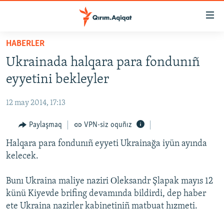
Link
açıqlığı
Esas
HABERLER
mündericege
HABERLER
Ukrainada halqara para fondunıñ
qaytmaq
SİYASET
Baş
eyyetini bekleyler
İQTİSADİYAT
navigatsiyağa
qaytmaq
12 may 2014, 17:13
CEMİYET
Qıdıruvğa
MEDENİYET
Paylaşmaq
VPN-siz oquñız
qaytmaq
İNSAN AQLARI
Halqara para fondunıñ eyyeti Ukrainağa iyün ayında
kelecek.
VİDEO
SÜRET
Bunı Ukraina maliye naziri Оleksandr Şlapak mayıs 12
künü Kiyevde brifing devamında bildirdi, dep haber
BLOGLAR
ete Ukraina nazirler kabinetiniñ matbuat hızmeti.
FİKİR