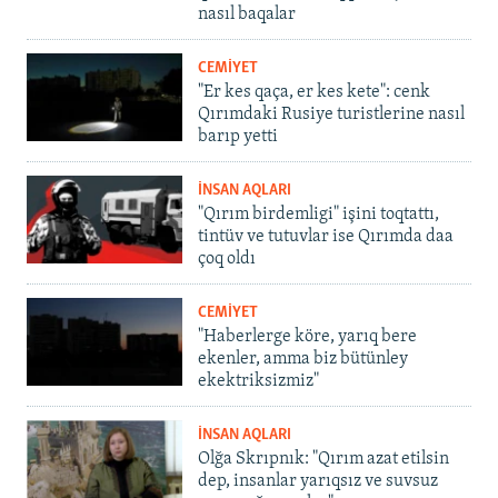
nasıl baqalar
CEMİYET
"Er kes qaça, er kes kete": cenk
Qırımdaki Rusiye turistlerine nasıl
barıp yetti
İNSAN AQLARI
"Qırım birdemligi" işini toqtattı,
tintüv ve tutuvlar ise Qırımda daa
çoq oldı
CEMİYET
"Haberlerge köre, yarıq bere
ekenler, amma biz bütünley
ekektriksizmiz"
İNSAN AQLARI
Olğa Skrıpnık: "Qırım azat etilsin
dep, insanlar yarıqsız ve suvsuz