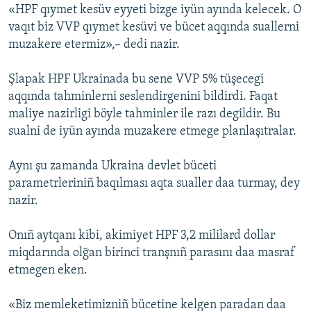
«HPF qıymet kesüv eyyeti bizge iyün ayında kelecek. O
Русский
vaqıt biz VVP qıymet kesüvi ve bücet aqqında suallerni
muzakere etermiz»,– dedi nazir.
Українською
Şlapak HPF Ukrainada bu sene VVP 5% tüşecegi
QOŞULIÑIZ!
aqqında tahminlerni seslendirgenini bildirdi. Faqat
maliye nazirligi böyle tahminler ile razı degildir. Bu
sualni de iyün ayında muzakere etmege planlaşıtralar.
RFE/RS bütün saytları
Aynı şu zamanda Ukraina devlet büceti
parametrleriniñ baqılması aqta sualler daa turmay, dey
nazir.
Onıñ aytqanı kibi, akimiyet HPF 3,2 mililard dollar
miqdarında olğan birinci tranşnıñ parasını daa masraf
etmegen eken.
«Biz memleketimizniñ bücetine kelgen paradan daa