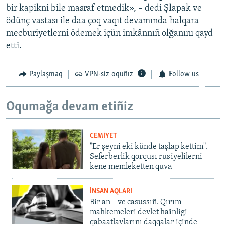
bir kapikni bile masraf etmedik», – dedi Şlapak ve
ödünç vastası ile daa çoq vaqıt devamında halqara
mecburiyetlerni ödemek içün imkânnıñ olğanını qayd
etti.
Paylaşmaq
VPN-siz oquñız
Follow us
Oqumağa devam etiñiz
CEMİYET
"Er şeyni eki künde taşlap kettim".
Seferberlik qorqusı rusiyelilerni
kene memleketten quva
İNSAN AQLARI
Bir an – ve casussıñ. Qırım
mahkemeleri devlet hainligi
qabaatlavlarını daqqalar içinde