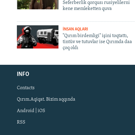
Seferberlik qorqusı rusiyelilerni
kene memleketten quva
İNSAN AQLARI
"Qırım birdemligi" işini toqtattı,
tintüv ve tutuvlar ise Qırımda daa
çoq oldı
Русский
INFO
Українською
Contacts
QOŞULIÑIZ!
Qırım.Aqiqat. Bizim aqqında
Android | iOS
RSS
RFE/RS bütün saytları