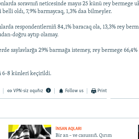
nlarda soravnıñ neticesinde mayıs 25 künü rey bermege uk
 belli oldı, 7,9% barmaycaq, 1,3% daa bilmeyler.
larda respondentlerniñ 84,1% baracaq ola, 13,3% rey berm
udan-doğru aytıp olamay.
lerde saylavlarğa 29% barmağa istemey, rey bermege 66,4% 
 6-8 künleri keçirildi.
VPN-siz oquñız
Follow us
Print
İNSAN AQLARI
Bir an – ve casussıñ. Qırım