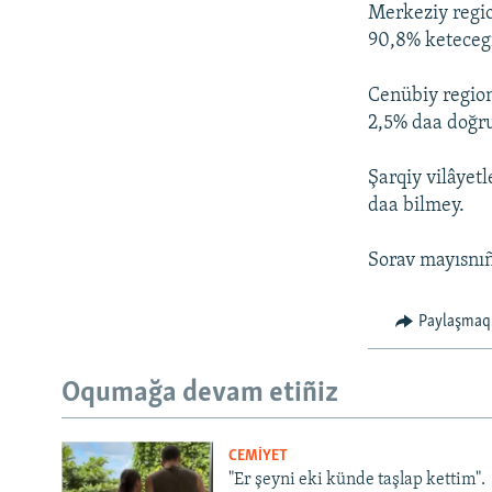
Merkeziy regio
90,8% ketecegi
Cenübiy region
2,5% daa doğr
Şarqiy vilâyet
daa bilmey.
Sorav mayısnıñ
Paylaşmaq
Oqumağa devam etiñiz
CEMİYET
"Er şeyni eki künde taşlap kettim".