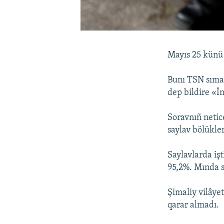
Mayıs 25 künü 
Bunı TSN sımar
dep bildire «İ
Soravnıñ netic
saylav bölükle
Saylavlarda iş
95,2%. Mında s
Şimaliy vilâye
qarar almadı.