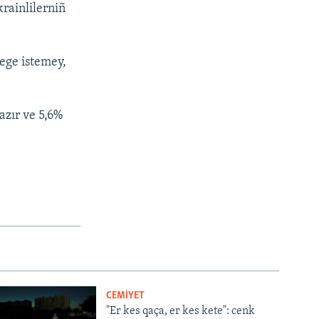
rainlilerniñ
ege istemey,
azır ve 5,6%
CEMİYET
"Er kes qaça, er kes kete": cenk