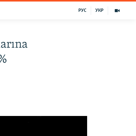
РУС
УКР
larına
4%