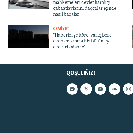
mahkemeleri devlet hainligi
qabaatlavlarını daqqalar içinde
nasıl baqalar
CEMİYET
"Haberlerge köre, yarıq bere
ekenler, amma biz bütünley
ekektriksizmiz"
QOŞULIÑIZ!