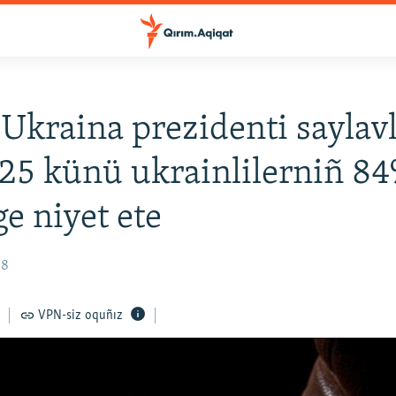
 Ukraina prezidenti saylav
25 künü ukrainlilerniñ 8
e niyet ete
38
VPN-siz oquñız