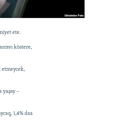
niyet ete.
oravı köstere,
ak etmeycek,
a yaşay –
aycaq, 1,4% daa