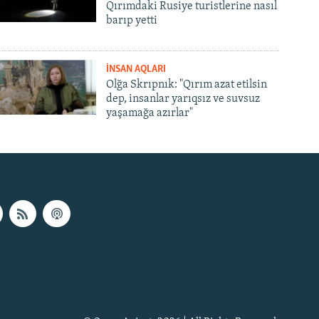
Qırımdaki Rusiye turistlerine nasıl
barıp yetti
İNSAN AQLARI
Olğa Skrıpnık: "Qırım azat etilsin
dep, insanlar yarıqsız ve suvsuz
yaşamağa azırlar"