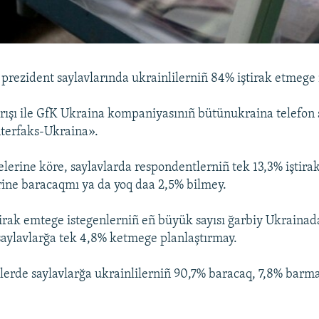
prezident saylavlarında ukrainlilerniñ 84% iştirak etmege 
ışı ile GfK Ukraina kompaniyasınıñ bütünukraina telefon s
nterfaks-Ukraina».
elerine köre, saylavlarda respondentlerniñ tek 13,3% iştir
rine baracaqmı ya da yoq daa 2,5% bilmey.
tirak emtege istegenlerniñ eñ büyük sayısı ğarbiy Ukrainad
aylavlarğa tek 4,8% ketmege planlaştırmay.
tlerde saylavlarğa ukrainlilerniñ 90,7% baracaq, 7,8% barm