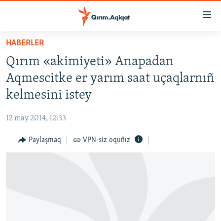
Link
açıqlığı
Esas
HABERLER
mündericege
HABERLER
Qırım «akimiyeti» Anapadan
qaytmaq
SİYASET
Baş
Aqmescitke er yarım saat uçaqlarnıñ
İQTİSADİYAT
navigatsiyağa
kelmesini istey
qaytmaq
CEMİYET
Qıdıruvğa
12 may 2014, 12:33
MEDENİYET
qaytmaq
Paylaşmaq
VPN-siz oquñız
İNSAN AQLARI
VİDEO
SÜRET
BLOGLAR
FİKİR