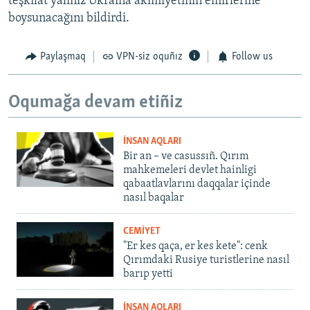
teşkilât yalıñız Ukraina akimiyetiniñ emirlerine
boysunacağını bildirdi.
Paylaşmaq
VPN-siz oquñız
Follow us
Oqumağa devam etiñiz
İNSAN AQLARI
Bir an – ve casussıñ. Qırım
mahkemeleri devlet hainligi
qabaatlavlarını daqqalar içinde
nasıl baqalar
CEMİYET
"Er kes qaça, er kes kete": cenk
Qırımdaki Rusiye turistlerine nasıl
barıp yetti
İNSAN AQLARI