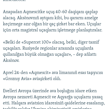
Anapadan Aqmescitke uçuş 40-60 daqiqanı qaplap
alacaq. Aksönovnıñ aytqanı kibi, bu qararnı amelge
keçirmege azır olğan bir qaç şirket bar eken. Uçuşlar
içün orta magistral uçaqlarnı işletmege planlaştıralar.
«Belki de «Supercet 100» olacaq, belki, diger tasnif
uçaqaları. Rusiyede regionlar arasında uçuşlarda
qullanılğan büyük olmağan uçaqlar», – dep añlattı
Aksönov.
Aprel 24-den «Aqmescit» ava limanınıñ esas taşıyıcısı
«Groznıy Avia» aviaşirketi oldı.
Evelleri Avropa üzerinde ava boşluğını idare etken
Avropa nezareti Aqmescit ve Aqyarğa uçuşlarnı yasaq
etti. Halqara aviatsion idaresiniñ qaidelerine esaslanıp,