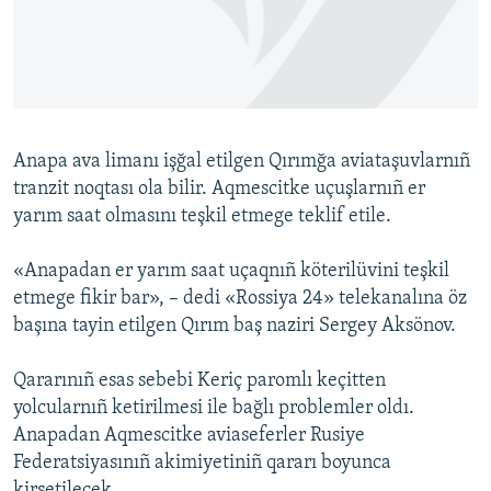
Русский
Українською
QOŞULIÑIZ!
Anapa ava limanı işğal etilgen Qırımğa aviataşuvlarnıñ
tranzit noqtası ola bilir. Aqmescitke uçuşlarnıñ er
yarım saat olmasını teşkil etmege teklif etile.
RFE/RS bütün saytları
«Anapadan er yarım saat uçaqnıñ köterilüvini teşkil
etmege fikir bar», – dedi «Rossiya 24» telekanalına öz
başına tayin etilgen Qırım baş naziri Sergey Aksönov.
Qararınıñ esas sebebi Keriç paromlı keçitten
yolcularnıñ ketirilmesi ile bağlı problemler oldı.
Anapadan Aqmescitke aviaseferler Rusiye
Federatsiyasınıñ akimiyetiniñ qararı boyunca
kirsetilecek.