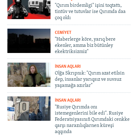
"Qırım birdemligi" işini toqtattı,
tintüv ve tutuvlar ise Qırımda daa
çoq oldı
CEMİYET
"Haberlerge köre, yarıq bere
ekenler, amma biz bütünley
ekektriksizmiz"
İNSAN AQLARI
Olğa Skrıpnık: "Qırım azat etilsin
dep, insanlar yarıqsız ve suvsuz
yaşamağa azırlar"
İNSAN AQLARI
"Rusiye Qırımda onı
istemegenlerini bile edi". Rusiye
Federatsiyasınıñ Qırımdaki cenkke
qarşı narazılıqlarnen küreşi
aqqında