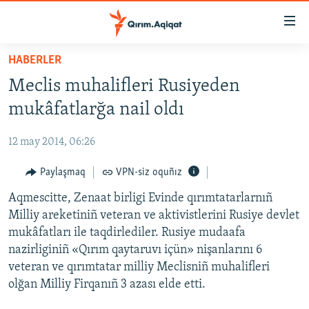
Link
açıqlığı
Esas
HABERLER
mündericege
HABERLER
Meclis muhalifleri Rusiyeden
qaytmaq
SİYASET
Baş
mukâfatlarğa nail oldı
İQTİSADİYAT
navigatsiyağa
qaytmaq
12 may 2014, 06:26
CEMİYET
Qıdıruvğa
MEDENİYET
Paylaşmaq
VPN-siz oquñız
qaytmaq
İNSAN AQLARI
Aqmescitte, Zenaat birligi Evinde qırımtatarlarnıñ
Milliy areketiniñ veteran ve aktivistlerini Rusiye devlet
VİDEO
mukâfatları ile taqdirlediler. Rusiye mudaafa
SÜRET
nazirliginiñ «Qırım qaytaruvı içün» nişanlarını 6
veteran ve qırımtatar milliy Meclisniñ muhalifleri
BLOGLAR
olğan Milliy Firqanıñ 3 azası elde etti.
FİKİR