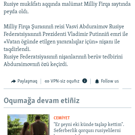
Rusiye mukâfatı aqqında malümat Milliy Firqa saytında
Русский
peyda oldı.
Українською
Milliy Firqa Şurasınıñ reisi Vasvi Abduraimov Rusiye
Federatsiyasınıñ Prezidenti Vladimir Putinniñ emri ile
QOŞULIÑIZ!
«Vatan ögünde etilgen yararalıqlar içün» nişanı ile
taqdirlendi.
Rusiye Federatsiyasınıñ nişanlarınıñ berüv tedbirini
Abduraimovnıñ özü keçirdi.
RFE/RS bütün saytları
Paylaşmaq
VPN-siz oquñız
Follow us
Oqumağa devam etiñiz
CEMİYET
"Er şeyni eki künde taşlap kettim".
Seferberlik qorqusı rusiyelilerni