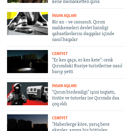
kene memleketten quva
İNSAN AQLARI
Bir an – ve casussıñ. Qırım
mahkemeleri devlet hainligi
qabaatlavlarını daqqalar içinde
nasıl baqalar
CEMİYET
"Er kes qaça, er kes kete": cenk
Qırımdaki Rusiye turistlerine nasıl
barıp yetti
İNSAN AQLARI
"Qırım birdemligi" işini toqtattı,
tintüv ve tutuvlar ise Qırımda daa
çoq oldı
CEMİYET
"Haberlerge köre, yarıq bere
ekenler, amma biz bütünley