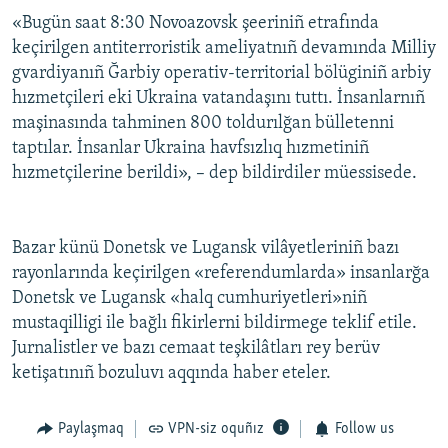
«Bugün saat 8:30 Novoazovsk şeeriniñ etrafında
Русский
keçirilgen antiterroristik ameliyatnıñ devamında Milliy
Українською
gvardiyanıñ Ğarbiy operativ-territorial bölüginiñ arbiy
hızmetçileri eki Ukraina vatandaşını tuttı. İnsanlarnıñ
maşinasında tahminen 800 toldurılğan bülletenni
QOŞULIÑIZ!
taptılar. İnsanlar Ukraina havfsızlıq hızmetiniñ
hızmetçilerine berildi», – dep bildirdiler müessisede.
RFE/RS bütün saytları
Bazar künü Donetsk ve Lugansk vilâyetleriniñ bazı
rayonlarında keçirilgen «referendumlarda» insanlarğa
Donetsk ve Lugansk «halq cumhuriyetleri»niñ
mustaqilligi ile bağlı fikirlerni bildirmege teklif etile.
Jurnalistler ve bazı cemaat teşkilâtları rey berüv
ketişatınıñ bozuluvı aqqında haber eteler.
Paylaşmaq
VPN-siz oquñız
Follow us