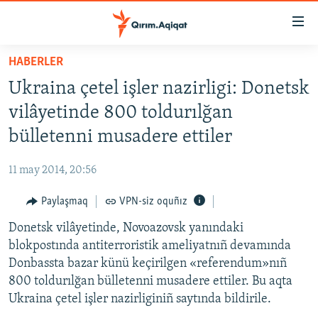
Link
açıqlığı
Esas
HABERLER
mündericege
HABERLER
Ukraina çetel işler nazirligi: Donetsk
qaytmaq
SİYASET
Baş
vilâyetinde 800 toldurılğan
İQTİSADİYAT
navigatsiyağa
bülletenni musadere ettiler
qaytmaq
CEMİYET
Qıdıruvğa
11 may 2014, 20:56
MEDENİYET
qaytmaq
Paylaşmaq
VPN-siz oquñız
İNSAN AQLARI
Donetsk vilâyetinde, Novoazovsk yanındaki
VİDEO
blokpostında antiterroristik ameliyatnıñ devamında
SÜRET
Donbassta bazar künü keçirilgen «referendum»nıñ
BLOGLAR
800 toldurılğan bülletenni musadere ettiler. Bu aqta
Ukraina çetel işler nazirliginiñ saytında bildirile.
FİKİR