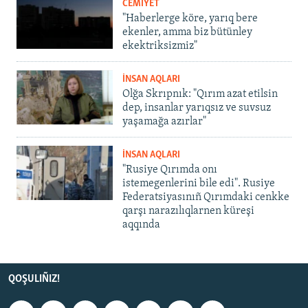
CEMİYET
"Haberlerge köre, yarıq bere
ekenler, amma biz bütünley
ekektriksizmiz"
İNSAN AQLARI
Olğa Skrıpnık: "Qırım azat etilsin
dep, insanlar yarıqsız ve suvsuz
yaşamağa azırlar"
İNSAN AQLARI
"Rusiye Qırımda onı
istemegenlerini bile edi". Rusiye
Federatsiyasınıñ Qırımdaki cenkke
qarşı narazılıqlarnen küreşi
aqqında
QOŞULIÑIZ!