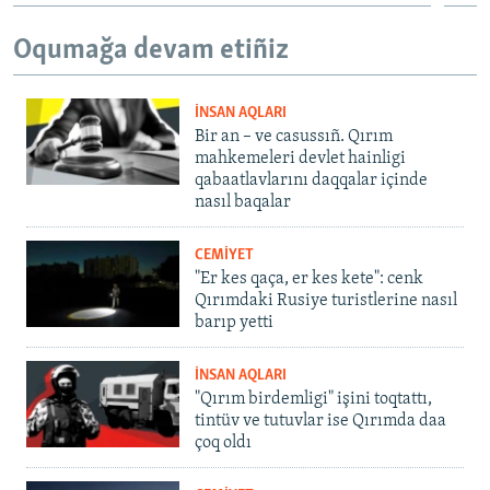
Oqumağa devam etiñiz
İNSAN AQLARI
Bir an – ve casussıñ. Qırım
mahkemeleri devlet hainligi
qabaatlavlarını daqqalar içinde
nasıl baqalar
CEMİYET
"Er kes qaça, er kes kete": cenk
Qırımdaki Rusiye turistlerine nasıl
barıp yetti
İNSAN AQLARI
"Qırım birdemligi" işini toqtattı,
tintüv ve tutuvlar ise Qırımda daa
çoq oldı