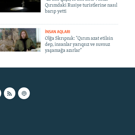
Qırımdaki Rusiye turistlerine nasıl
barıp yetti
İNSAN AQLARI
Olğa Skrıpnık: "Qırım azat etilsin
dep, insanlar yarıqsız ve suvsuz
yaşamağa azırlar"