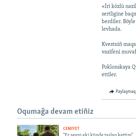
«İri közlü nazi
sertligine baq
berdiler. Böyle
levhada.
Kvestniñ maqsa
vazifeni muvaf
Poklonskaya Q
ettiler.
Paylaşmaq
Oqumağa devam etiñiz
CEMİYET
"Er şeyni eki künde taşlap kettim".