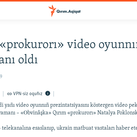
«prokurorı» video oyunnı
nı oldı
29
VPN-siz oquñız
di yañı video oyunnıñ prezintatsiyasını köstergen video pek
ramanı – «Оbvinâşka» Qırım «prokurorı» Natalya Poklonsk
telekanalına esaslanıp, ukrain matbuat vastaları haber et