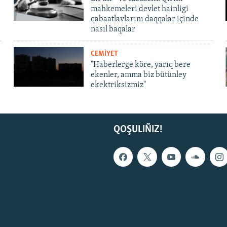
mahkemeleri devlet hainligi
qabaatlavlarını daqqalar içinde
nasıl baqalar
CEMİYET
"Haberlerge köre, yarıq bere
ekenler, amma biz bütünley
ekektriksizmiz"
QOŞULIÑIZ!