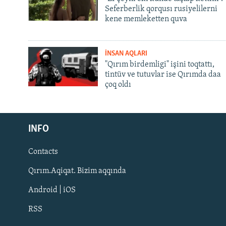
Seferberlik qorqusı rusiyelilerni
kene memleketten quva
İNSAN AQLARI
"Qırım birdemligi" işini toqtattı,
tintüv ve tutuvlar ise Qırımda daa
çoq oldı
Русский
Українською
INFO
Contacts
QOŞULIÑIZ!
Qırım.Aqiqat. Bizim aqqında
Android | iOS
RSS
RFE/RS bütün saytları