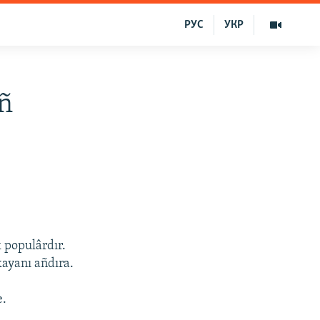
РУС
УКР
ñ
 populârdır.
ayanı añdıra.
e.