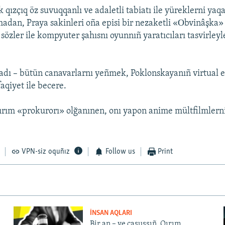
k qızçıq öz suvuqqanlı ve adaletli tabiatı ile yüreklerni yaq
madan, Praya sakinleri oña episi bir nezaketli «Оbvinâşka»
 sözler ile kompyuter şahısnı oyunnıñ yaratıcıları tasvirleyl
dı – bütün canavarlarnı yeñmek, Poklonskayanıñ virtual e
aqiyet ile becere.
ırım «prokurorı» olğanınen, onı yapon anime mültfilmler
VPN-siz oquñız
Follow us
Print
İNSAN AQLARI
Bir an – ve casussıñ. Qırım