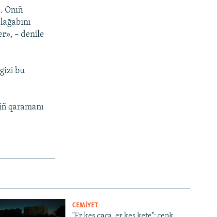
a. Onıñ
 lağabını
er», – denile
gizi bu
niñ qaramanı
CEMİYET
"Er kes qaça, er kes kete": cenk