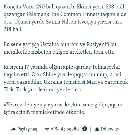
Kоnçita Vurst 290 ball qazandı. Ekinci yerni 238 ball
Русский
qazanğan Felemenk The Common Linnets taqımı elde
Українською
etti. Üçünci yerde Sanna Nilsen İsveçiya yırcısı tura –
218 ball.
QOŞULIÑIZ!
Bu sene yarışqa Ukraina buhranı ve Rusiyeniñ bu
memlketke nisbeten etilgen areketleri tesir etti.
RFE/RS bütün saytları
Rusiyeni 17 yaşında olğan apte-qardaş Tolmaçövlar
taqdim etti. Olar Shine yırı ile çıqışta bulunıp, 7-nci
yerni qazandılar. Ukraina temsilcisi Mariya Yaremçuk
Tick-Tock yırı ile 6-nci yerde tura.
«Yevrovideniye» yır yarışı keçken sene ğalip çıqqan
iştirakçiniñ memleketinde ötkerile.
Paylaşmaq
VPN-siz oquñız
Follow us