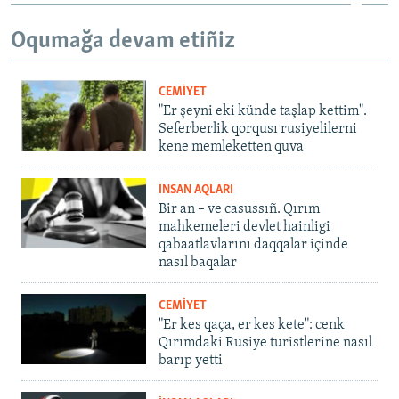
Oqumağa devam etiñiz
CEMİYET
"Er şeyni eki künde taşlap kettim".
Seferberlik qorqusı rusiyelilerni
kene memleketten quva
İNSAN AQLARI
Bir an – ve casussıñ. Qırım
mahkemeleri devlet hainligi
qabaatlavlarını daqqalar içinde
nasıl baqalar
CEMİYET
"Er kes qaça, er kes kete": cenk
Qırımdaki Rusiye turistlerine nasıl
barıp yetti