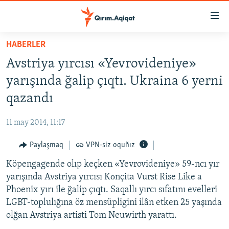
Link
açıqlığı
Esas
HABERLER
mündericege
HABERLER
Avstriya yırcısı «Yevrovideniye»
qaytmaq
SİYASET
Baş
yarışında ğalip çıqtı. Ukraina 6 yerni
İQTİSADİYAT
navigatsiyağa
qazandı
qaytmaq
CEMİYET
Qıdıruvğa
11 may 2014, 11:17
MEDENİYET
qaytmaq
Paylaşmaq
VPN-siz oquñız
İNSAN AQLARI
Köpengagende olıp keçken «Yevrovideniye» 59-ncı yır
VİDEO
yarışında Avstriya yırcısı Kоnçita Vurst Rise Like a
SÜRET
Phoenix yırı ile ğalip çıqtı. Saqallı yırcı sıfatını evelleri
BLOGLAR
LGBT-toplulığına öz mensüpligini ilân etken 25 yaşında
olğan Avstriya artisti Tom Neuwirth yarattı.
FİKİR