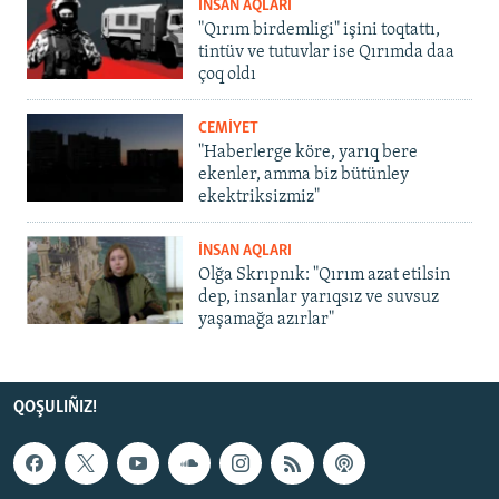
İNSAN AQLARI
"Qırım birdemligi" işini toqtattı,
tintüv ve tutuvlar ise Qırımda daa
çoq oldı
CEMİYET
"Haberlerge köre, yarıq bere
ekenler, amma biz bütünley
ekektriksizmiz"
İNSAN AQLARI
Olğa Skrıpnık: "Qırım azat etilsin
dep, insanlar yarıqsız ve suvsuz
yaşamağa azırlar"
QOŞULIÑIZ!