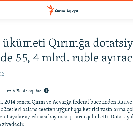
 ükümeti Qırımğa dotatsiy
nde 55, 4 mlrd. ruble ayıra
02
VPN-siz oquñız
, 2014 senesi Qırım ve Aqyarğa federal bücetinden Rusiye 
 bücetleri balans ceetten uyğunlıqqa ketirici vastalarına q
tatsiyalar ayırılması boyunca qararnı qabul etti. Dotatsiya
 ziyadedir.