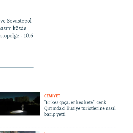
 ve Sevastopol
masını közde
stopolge - 10,6
CEMİYET
"Er kes qaça, er kes kete": cenk
Qırımdaki Rusiye turistlerine nasıl
barıp yetti