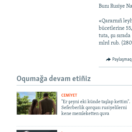
Bunı Rusiye Na
«Qararnıñ leyh
bücetlerine 55
tuta, şu sırada
mlrd rub. (280
Paylaşmaq
Oqumağa devam etiñiz
CEMİYET
"Er şeyni eki künde taşlap kettim".
Seferberlik qorqusı rusiyelilerni
kene memleketten quva