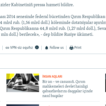
zirler Kabinetiniñ pressa hızmeti bildire.
ası 2014 senesinde federal bücetinden Qırım Respublikası
,4 mlrd rub. (1,56 mlrd doll.) köleminde dotatsiyalar ayırıl
 Qırım Respublikasına 44,8 mlrd rub. (1,27 mlrd doll.), Seva
 mln doll.) berilecek», - dep bildire Rusiye ükümeti.
VPN-siz oquñız
Follow us
Print
İNSAN AQLARI
Bir an – ve casussıñ. Qırım
mahkemeleri devlet hainligi
qabaatlavlarını daqqalar içinde
nasıl baqalar