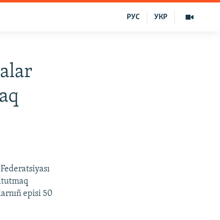
РУС
УКР
alar
caq
Federatsiyası
oltutmaq
larnıñ episi 50