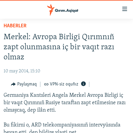
Link
açıqlığı
Esas
HABERLER
mündericege
HABERLER
Merkel: Avropa Birligi Qırımnıñ
qaytmaq
SİYASET
Baş
zapt olunmasına iç bir vaqıt razı
İQTİSADİYAT
navigatsiyağa
olmaz
qaytmaq
CEMİYET
Qıdıruvğa
10 may 2014, 15:10
MEDENİYET
qaytmaq
Paylaşmaq
VPN-siz oquñız
İNSAN AQLARI
Germaniya Kantsleri Angela Merkel Avropa Birligi iç
VİDEO
bir vaqıt Qırımnıñ Rusiye taraftan zapt etilmesine razı
SÜRET
olmaycaq, dep ilân etti.
BLOGLAR
Bu fikirni o, ARD telekompaniyasınıñ intervyüsında
FİKİR
beyan etti, dep bildire vlasti.net.