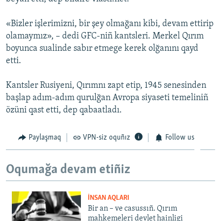
Русский
«Bizler işlerimizni, bir şey olmağanı kibi, devam ettirip
Українською
olamaymız», – dedi GFC-niñ kantsleri. Merkel Qırım
boyunca sualinde sabır etmege kerek olğanını qayd
etti.
QOŞULIÑIZ!
Kantsler Rusiyeni, Qırımnı zapt etip, 1945 senesinden
başlap adım-adım qurulğan Avropa siyaseti temeliniñ
RFE/RS bütün saytları
özüni qast etti, dep qabaatladı.
Paylaşmaq
VPN-siz oquñız
Follow us
Oqumağa devam etiñiz
İNSAN AQLARI
Bir an – ve casussıñ. Qırım
mahkemeleri devlet hainligi