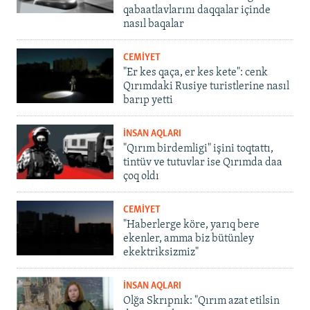
qabaatlavlarını daqqalar içinde
nasıl baqalar
CEMİYET
"Er kes qaça, er kes kete": cenk
Qırımdaki Rusiye turistlerine nasıl
barıp yetti
İNSAN AQLARI
"Qırım birdemligi" işini toqtattı,
tintüv ve tutuvlar ise Qırımda daa
çoq oldı
CEMİYET
"Haberlerge köre, yarıq bere
ekenler, amma biz bütünley
ekektriksizmiz"
İNSAN AQLARI
Olğa Skrıpnık: "Qırım azat etilsin