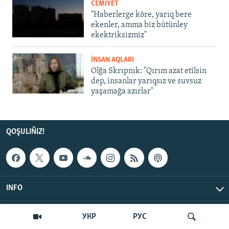
CEMİYET
"Haberlerge köre, yarıq bere
ekenler, amma biz bütünley
ekektriksizmiz"
İNSAN AQLARI
Olğa Skrıpnık: "Qırım azat etilsin
dep, insanlar yarıqsız ve suvsuz
yaşamağa azırlar"
QOŞULIÑIZ!
INFO
© Qırım.Aqiqat, 2026 | All Rights Reserved.
УКР
РУС