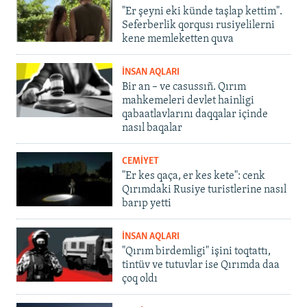
"Er şeyni eki künde taşlap kettim".
Seferberlik qorqusı rusiyelilerni
kene memleketten quva
İNSAN AQLARI
Bir an – ve casussıñ. Qırım
mahkemeleri devlet hainligi
qabaatlavlarını daqqalar içinde
nasıl baqalar
CEMİYET
"Er kes qaça, er kes kete": cenk
Qırımdaki Rusiye turistlerine nasıl
barıp yetti
İNSAN AQLARI
"Qırım birdemligi" işini toqtattı,
tintüv ve tutuvlar ise Qırımda daa
çoq oldı