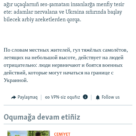
ağır uçaqlarnıñ ses-şamatası insanlarğa menfiy tesir
ete: adamlar nervalana ve Ukraina sıñırında başlay
bilecek arbiy areketlerden qorqa.
По словам местных жителей, гул тяжёлых самолётов,
летящих на небольшой высоте, действует на людей
отрицательно: люди нервничают и боятся военных
действий, которые могут начаться на границе с
Украиной.
Paylaşmaq
VPN-siz oquñız
Follow us
Oqumağa devam etiñiz
CEMİYET