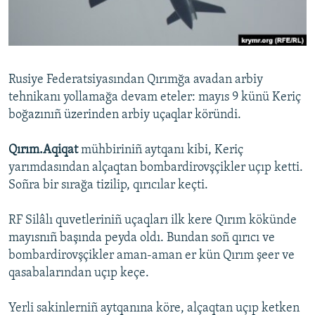
Русский
Українською
Rusiye Federatsiyasından Qırımğa avadan arbiy
QOŞULIÑIZ!
tehnikanı yollamağa devam eteler: mayıs 9 künü Keriç
boğazınıñ üzerinden arbiy uçаqlar köründi.
Qırım.Aqiqat
mühbiriniñ aytqanı kibi, Keriç
RFE/RS bütün saytları
yarımdasından alçаqtan bombardirovşçikler uçıp ketti.
Soñra bir sırağa tizilip, qırıcılar keçti.
RF Silâlı quvetleriniñ uçaqları ilk kere Qırım kökünde
mayısnıñ başında peyda oldı. Bundan soñ qırıcı ve
bombardirovşçikler aman-aman er kün Qırım şeer ve
qasabalarından uçıp keçe.
Yerli sakinlerniñ aytqanına köre, alçaqtan uçıp ketken