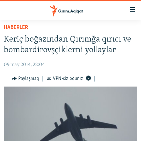
Link
açıqlığı
Esas
HABERLER
mündericege
HABERLER
Keriç boğazından Qırımğa qırıcı ve
qaytmaq
SİYASET
Baş
bombardirovşçiklerni yollaylar
İQTİSADİYAT
navigatsiyağa
qaytmaq
09 may 2014, 22:04
CEMİYET
Qıdıruvğa
MEDENİYET
Paylaşmaq
VPN-siz oquñız
qaytmaq
İNSAN AQLARI
VİDEO
SÜRET
BLOGLAR
FİKİR