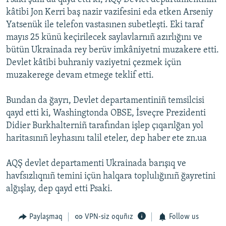
kâtibi Jon Kerri baş nazir vazifesini eda etken Arseniy
Yatsenük ile telefon vastasınen subetleşti. Eki taraf
mayıs 25 künü keçirilecek saylavlarnıñ azırlığını ve
bütün Ukrainada rey berüv imkâniyetni muzakere etti.
Devlet kâtibi buhraniy vaziyetni çezmek içün
muzakerege devam etmege teklif etti.
Bundan da ğayrı, Devlet departamentiniñ temsilcisi
qayd etti ki, Washingtonda OBSE, İsveçre Prezidenti
Didier Burkhalterniñ tarafından işlep çıqarılğan yol
haritasınıñ leyhasını talil eteler, dep haber ete zn.ua
AQŞ devlet departamenti Ukrainada barışıq ve
havfsızlıqnıñ temini içün halqara toplulığınıñ ğayretini
alğışlay, dep qayd etti Psaki.
Paylaşmaq
VPN-siz oquñız
Follow us