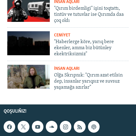
İNSAN AQLARI
"Qırım birdemligi" işini toqtattı,
tintüv ve tutuvlar ise Qırımda daa
çoq oldı
CEMİYET
"Haberlerge köre, yarıq bere
ekenler, amma biz bütünley
ekektriksizmiz"
İNSAN AQLARI
Olğa Skrıpnık: "Qırım azat etilsin
dep, insanlar yarıqsız ve suvsuz
yaşamağa azırlar"
QOŞULIÑIZ!