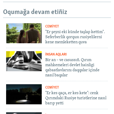
Oqumağa devam etiñiz
CEMİYET
"Er şeyni eki künde taşlap kettim".
Seferberlik qorqusı rusiyelilerni
kene memleketten quva
İNSAN AQLARI
Bir an – ve casussıñ. Qırım
mahkemeleri devlet hainligi
qabaatlavlarını daqqalar içinde
nasıl baqalar
CEMİYET
"Er kes qaça, er kes kete": cenk
Qırımdaki Rusiye turistlerine nasıl
barıp yetti