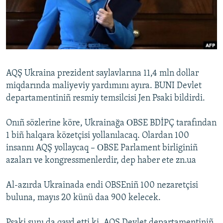
Русский
Українською
QOŞULIÑIZ!
AQŞ Ukraina prezident saylavlarına 11,4 mln dollar
miqdarında maliyeviy yardımını ayıra. BUNI Devlet
departamentiniñ resmiy temsilcisi Jen Psaki bildirdi.
RFE/RS bütün saytları
Onıñ sözlerine köre, Ukrainağa ОBSE BDİPÇ tarafından
1 biñ halqara közetçisi yollanılacaq. Olardan 100
insannı AQŞ yollaycaq – ОBSE Parlament birliginiñ
azaları ve kongressmenlerdir, dep haber ete zn.ua
Al-azırda Ukrainada endi OBSEniñ 100 nezaretçisi
buluna, mayıs 20 künü daa 900 kelecek.
Psaki şunı da qayd etti ki, AQŞ Devlet departamentiniñ