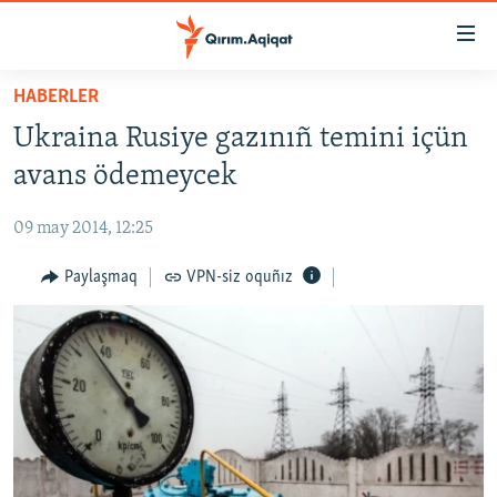
Link
açıqlığı
Esas
HABERLER
mündericege
HABERLER
Ukraina Rusiye gazınıñ temini içün
qaytmaq
SİYASET
Baş
avans ödemeycek
İQTİSADİYAT
navigatsiyağa
qaytmaq
09 may 2014, 12:25
CEMİYET
Qıdıruvğa
MEDENİYET
Paylaşmaq
VPN-siz oquñız
qaytmaq
İNSAN AQLARI
VİDEO
SÜRET
BLOGLAR
FİKİR