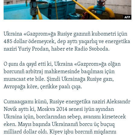
Русский
Українською
Ukraina «Gazprom»ğa Rusiye gazınıñ kubometri içün
QOŞULIÑIZ!
485 dollar ödemeycek, dep ayttı yaqarlıq ve energetika
naziri Yuriy Prodan, haber ete Radio Svoboda.
O şunı da qayd etti ki, Ukraina «Gazprom»ğa olğan
RFE/RS bütün saytları
borcunıñ arbitraj mahkemesinde baqılması içün
muracaat ete bile. Şimdi Ukrainağa Rusiye gazı,
Avropağa köre, çerikke paalı çıqa.
Cumaaqşamı künü, Rusiye energetika naziri Aleksandr
Novik ayttı ki, Moskva 2014 senesi iyün ayından
Ukraina içün, borclarından sebep, avansnı kirsetecek
eken. Mayıs başında Ukrainanıñ borcu üç buçuq
milliard dollar oldı. Kiyev işbu borcnıñ miqdarını