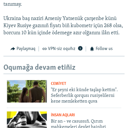
tanımay.
Ukraina baş naziri Arseniy Yatsenük çarşenbe künü
Kiyev Rusiye gazınıñ fiyatı biñ kubometr içün 268 olsa,
borcunı 10 kün içinde ödemege azır olğanını ilân etti.
Paylaşmaq
VPN-siz oquñız
Follow us
Oqumağa devam etiñiz
CEMİYET
"Er şeyni eki künde taşlap kettim".
Seferberlik qorqusı rusiyelilerni
kene memleketten quva
İNSAN AQLARI
Bir an – ve casussıñ. Qırım
mahkemeleri devlet hainligi