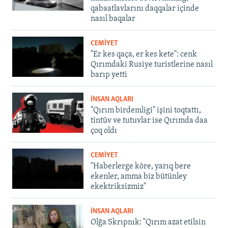
qabaatlavlarını daqqalar içinde
nasıl baqalar
CEMİYET
"Er kes qaça, er kes kete": cenk
Qırımdaki Rusiye turistlerine nasıl
barıp yetti
İNSAN AQLARI
"Qırım birdemligi" işini toqtattı,
tintüv ve tutuvlar ise Qırımda daa
çoq oldı
CEMİYET
"Haberlerge köre, yarıq bere
ekenler, amma biz bütünley
ekektriksizmiz"
İNSAN AQLARI
Olğa Skrıpnık: "Qırım azat etilsin