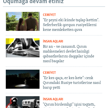
Oqumağa devam etiñiz
CEMİYET
"Er şeyni eki künde taşlap kettim".
Seferberlik qorqusı rusiyelilerni
kene memleketten quva
İNSAN AQLARI
Bir an – ve casussıñ. Qırım
mahkemeleri devlet hainligi
qabaatlavlarını daqqalar içinde
nasıl baqalar
CEMİYET
"Er kes qaça, er kes kete": cenk
Qırımdaki Rusiye turistlerine nasıl
barıp yetti
İNSAN AQLARI
"Qırım birdemligi" işini toqtattı,