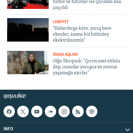
tintüv ve tutuvlar ise Qırımda daa
çoq oldı
CEMİYET
"Haberlerge köre, yarıq bere
ekenler, amma biz bütünley
ekektriksizmiz"
İNSAN AQLARI
Olğa Skrıpnık: "Qırım azat etilsin
dep, insanlar yarıqsız ve suvsuz
yaşamağa azırlar"
QOŞULIÑIZ!
INFO