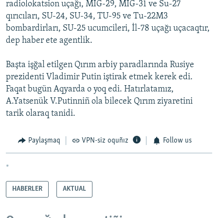
radiolokatsion uçağı, MİG-29, MİG-31 ve Su-27
qırıcıları, SU-24, SU-34, TU-95 ve Tu-22M3
bombardirları, SU-25 ucumcileri, İl-78 uçağı uçacaqtır,
dep haber ete agentlik.
Başta işğal etilgen Qırım arbiy paradlarında Rusiye
prezidenti Vladimir Putin iştirak etmek kerek edi.
Faqat bugün Aqyarda o yoq edi. Hatırlatamız,
A.Yatsenük V.Putinniñ ola bilecek Qırım ziyaretini
tarik olaraq tanidi.
Paylaşmaq
VPN-siz oquñız
Follow us
*
HABERLER
AKTUAL