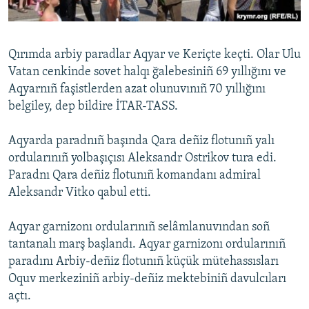
Русский
Українською
Qırımda arbiy paradlar Aqyar ve Keriçte keçti. Olar Ulu
Vatan cenkinde sovet halqı ğalebesiniñ 69 yıllığını ve
QOŞULIÑIZ!
Aqyarnıñ faşistlerden azat olunuvınıñ 70 yıllığını
belgiley, dep bildire İTAR-TASS.
Aqyarda paradnıñ başında Qara deñiz flotunıñ yalı
RFE/RS bütün saytları
ordularınıñ yolbaşıçısı Aleksandr Ostrikov tura edi.
Paradnı Qara deñiz flotunıñ komandanı admiral
Aleksandr Vitko qabul etti.
Aqyar garnizonı ordularınıñ selâmlanuvından soñ
tantanalı marş başlandı. Aqyar garnizonı ordularınıñ
paradını Arbiy-deñiz flotunıñ küçük mütehassısları
Oquv merkeziniñ arbiy-deñiz mektebiniñ davulcıları
açtı.