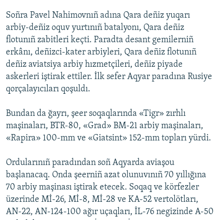
Soñra Pavel Nahimovnıñ adına Qara deñiz yuqarı
arbiy-deñiz oquv yurtınıñ batalyonı, Qara deñiz
flotunıñ zabitleri keçti. Paradta desant gemilerniñ
erkânı, deñizci-kater arbiyleri, Qara deñiz flotunıñ
deñiz aviatsiya arbiy hızmetçileri, deñiz piyade
askerleri iştirak ettiler. İlk sefer Aqyar paradına Rusiye
qorçalayıcıları qoşuldı.
Bundan da ğayrı, şeer soqaqlarında «Tigr» zırhlı
maşinaları, BTR-80, «Grad» BM-21 arbiy maşinaları,
«Rapira» 100-mm ve «Giatsint» 152-mm topları yürdi.
Ordularınıñ paradından soñ Aqyarda aviaşou
başlanacaq. Onda şeerniñ azat olunuvınıñ 70 yıllığına
70 arbiy maşinası iştirak etecek. Soqaq ve körfezler
üzerinde Mİ-26, Mİ-8, Mİ-28 ve KA-52 vertolötları,
AN-22, AN-124-100 ağır uçaqları, İL-76 negizinde A-50