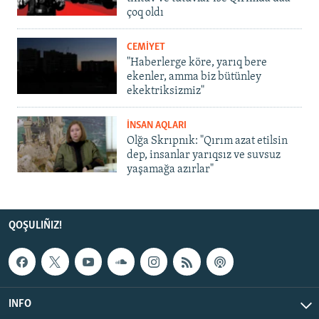
çoq oldı
CEMİYET
"Haberlerge köre, yarıq bere
ekenler, amma biz bütünley
ekektriksizmiz"
İNSAN AQLARI
Olğa Skrıpnık: "Qırım azat etilsin
dep, insanlar yarıqsız ve suvsuz
yaşamağa azırlar"
QOŞULIÑIZ!
INFO