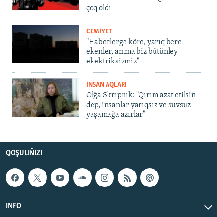
çoq oldı
CEMİYET
"Haberlerge köre, yarıq bere
ekenler, amma biz bütünley
ekektriksizmiz"
İNSAN AQLARI
Olğa Skrıpnık: "Qırım azat etilsin
dep, insanlar yarıqsız ve suvsuz
yaşamağa azırlar"
QOŞULIÑIZ!
INFO