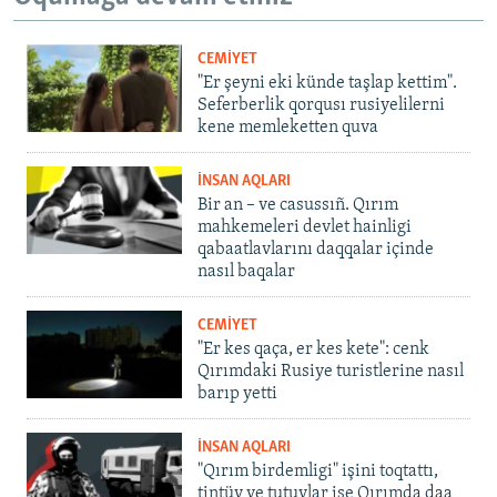
CEMİYET
"Er şeyni eki künde taşlap kettim".
Seferberlik qorqusı rusiyelilerni
kene memleketten quva
İNSAN AQLARI
Bir an – ve casussıñ. Qırım
mahkemeleri devlet hainligi
qabaatlavlarını daqqalar içinde
nasıl baqalar
CEMİYET
"Er kes qaça, er kes kete": cenk
Qırımdaki Rusiye turistlerine nasıl
barıp yetti
İNSAN AQLARI
"Qırım birdemligi" işini toqtattı,
tintüv ve tutuvlar ise Qırımda daa