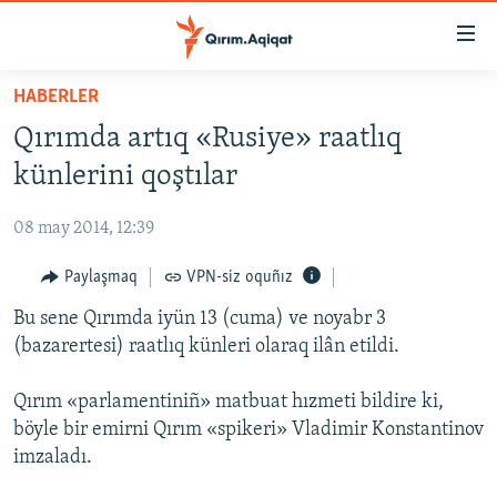
Link
açıqlığı
Esas
HABERLER
mündericege
HABERLER
Qırımda artıq «Rusiye» raatlıq
qaytmaq
SİYASET
Baş
künlerini qoştılar
İQTİSADİYAT
navigatsiyağa
qaytmaq
08 may 2014, 12:39
CEMİYET
Qıdıruvğa
MEDENİYET
Paylaşmaq
VPN-siz oquñız
qaytmaq
İNSAN AQLARI
Bu sene Qırımda iyün 13 (cuma) ve noyabr 3
(bazarertesi) raatlıq künleri olaraq ilân etildi.
VİDEO
SÜRET
Qırım «parlamentiniñ» matbuat hızmeti bildire ki,
böyle bir emirni Qırım «spikeri» Vladimir Konstantinov
BLOGLAR
imzaladı.
FİKİR