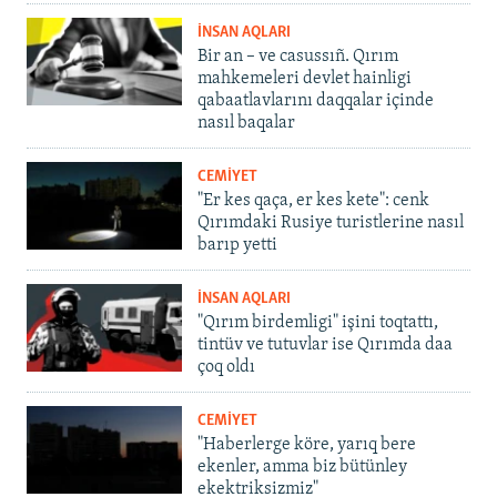
İNSAN AQLARI
Bir an – ve casussıñ. Qırım
mahkemeleri devlet hainligi
qabaatlavlarını daqqalar içinde
nasıl baqalar
CEMİYET
"Er kes qaça, er kes kete": cenk
Qırımdaki Rusiye turistlerine nasıl
barıp yetti
İNSAN AQLARI
"Qırım birdemligi" işini toqtattı,
tintüv ve tutuvlar ise Qırımda daa
çoq oldı
CEMİYET
"Haberlerge köre, yarıq bere
ekenler, amma biz bütünley
ekektriksizmiz"