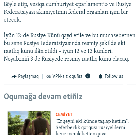
Böyle etip, vesiqa cumhuriyet «parlamenti» ve Rusiye
Русский
Federatsiyası akimiyetiniñ federal organları işini bir
etecek.
Українською
İyün 12-de Rusiye Künü qayd etile ve bu munasebetnen
QOŞULIÑIZ!
bu sene Rusiye Federatsiyasında resmiy şekilde eki
raatlıq künü ilân etildi – iyün 12 ve 13 künleri.
Noyabrniñ 3 de Rusiyede resmiy raatlıq künü olacaq.
RFE/RS bütün saytları
Paylaşmaq
VPN-siz oquñız
Follow us
Oqumağa devam etiñiz
CEMİYET
"Er şeyni eki künde taşlap kettim".
Seferberlik qorqusı rusiyelilerni
kene memleketten quva