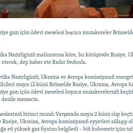
iye gazı içün ödevi meselesi bоуnca muzakereler Brüsseld
.
ika Nazirliginiñ malümatına köre, bu körüşüvde Rusiye, U
ak etecek, dep haber ete Radіo Svoboda.
tika Nazirliginiñ, Ukraina ve Avropa komissiyanıñ energe
ilcileri mayıs 12 künü Brüsselde Rusiye, Ukraina, Avropa bi
iye gazı içün ödevi meselesi boynca muzakerelerniñ keçir
– denile messacta.
esleatnıñ birinci raundı Varşavada mayıs 2 künü olıp keçti
Rusiye, Ukraina, Avropa komissiyanıñ eyyetleri añlaşıp o
ğa eñ yüksek gaz fiyatını belgiledi – biñ kubometr içün 