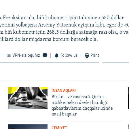
k Frenksitan ala, biñ kubometr içün tahminen 550 dollar
etiniñ yolbaşçısı Arseniy Yatsenük aytqanı kibi, eger de
ı biñ kubometr içün 268,5 dollarğa satmağa razı olsa, o va
illiard dollar miqdarına borcunı berecek ola.
VPN-siz oquñız
Follow us
Print
İNSAN AQLARI
Bir an – ve casussıñ. Qırım
mahkemeleri devlet hainligi
qabaatlavlarını daqqalar içinde
nasıl baqalar
CEMİYET