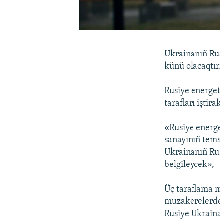
Ukrainanıñ Rus
künü olacaqtır
Rusiye energet
tarafları iştir
«Rusiye energe
sanayınıñ tems
Ukrainanıñ Rus
belgileycek», 
Üç taraflama m
muzakerelerde 
Rusiye Ukraina