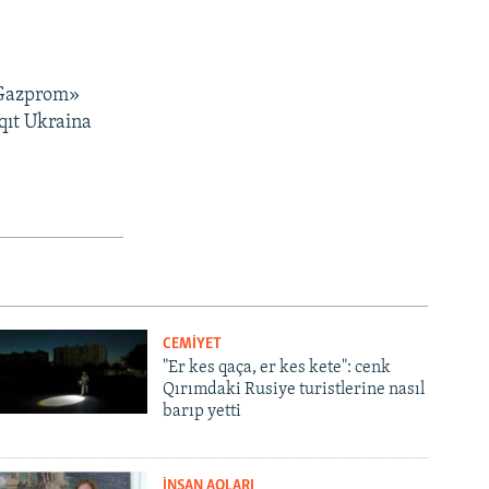
 «Gazprom»
qıt Ukraina
CEMİYET
"Er kes qaça, er kes kete": cenk
Qırımdaki Rusiye turistlerine nasıl
barıp yetti
İNSAN AQLARI