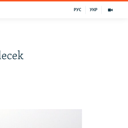
РУС
УКР
lecek