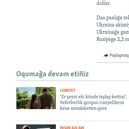
dollar.
Daa paalığa te
Ukraina akimiy
Ukrainağa gazn
Rusiyege 2,2 m
Paylaşmaq
Oqumağa devam etiñiz
CEMİYET
"Er şeyni eki künde taşlap kettim".
Seferberlik qorqusı rusiyelilerni
kene memleketten quva
İNSAN AQLARI