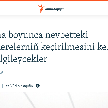
a boyunca nevbetteki
relerniñ keçirilmesini ke
elgileycekler
19
VPN-siz oquñız