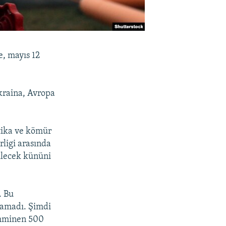
e, mayıs 12
kraina, Avropa
tika ve kömür
rligi arasında
ilecek kününi
. Bu
lamadı. Şimdi
tahminen 500