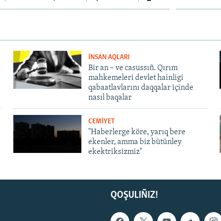
İNSAN AQLARI
Bir an – ve casussıñ. Qırım
mahkemeleri devlet hainligi
qabaatlavlarını daqqalar içinde
nasıl baqalar
CEMİYET
"Haberlerge köre, yarıq bere
ekenler, amma biz bütünley
ekektriksizmiz"
QOŞULIÑIZ!