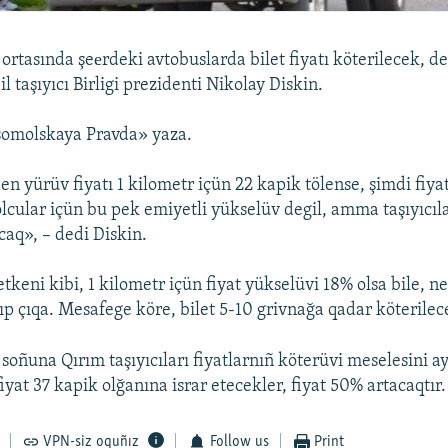
rtasında şeеrdeki avtobuslarda bilet fiyatı köterilecek, de
 taşıyıcı Birligi prezidenti Nikolay Diskin.
omolskaya Pravda» yaza.
en yürüv fiyatı 1 kilometr içün 22 kapik tölense, şimdi fiya
olcular içün bu pek emiyetli yükselüv degil, amma taşıyıcıla
caq», – dedi Diskin.
tkeni kibi, 1 kilometr içün fiyat yükselüvi 18% olsa bile, n
lıp çıqa. Mesafege köre, bilet 5-10 grivnağa qadar köterilec
soñuna Qırım taşıyıcıları fiyatlarnıñ köterüvi meselesini ay
iyat 37 kapik olğanına israr etecekler, fiyat 50% artacaqtır.
VPN-siz oquñız
Follow us
Print