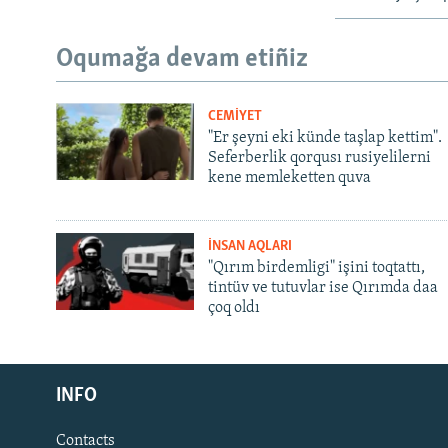
Oqumağa devam etiñiz
CEMİYET
"Er şeyni eki künde taşlap kettim".
Seferberlik qorqusı rusiyelilerni
kene memleketten quva
İNSAN AQLARI
"Qırım birdemligi" işini toqtattı,
tintüv ve tutuvlar ise Qırımda daa
çoq oldı
Русский
INFO
Українською
Contacts