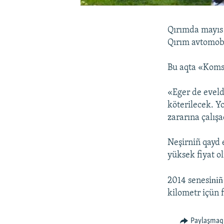
Qırımda mayıs o
Qırım avtomobil
Bu aqta «Koms
«Eger de eveld
köterilecek. Y
zararına çalışa
Neşirniñ qayd e
yüksek fiyat o
niñ
2014 senesi
kilometr içün f
Paylaşmaq