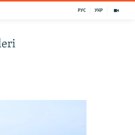
РУС
УКР
leri