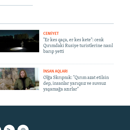
CEMİYET
"Er kes qaça, er kes kete": cenk
Qırımdaki Rusiye turistlerine nasıl
barıp yetti
İNSAN AQLARI
Olğa Skrıpnık: "Qırım azat etilsin
dep, insanlar yarıqsız ve suvsuz
yaşamağa azırlar"