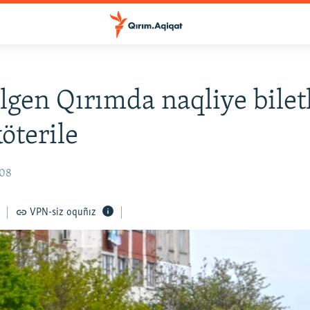
tilgen Qırımda naqliye bilet
köterile
:08
VPN-siz oquñız