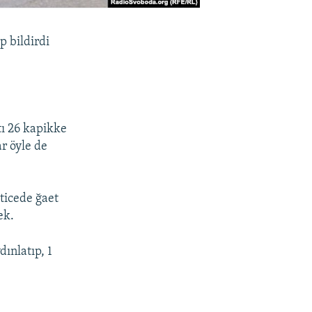
p bildirdi
tı 26 kapikke
r öyle de
eticede ğaet
ek.
dınlatıp, 1