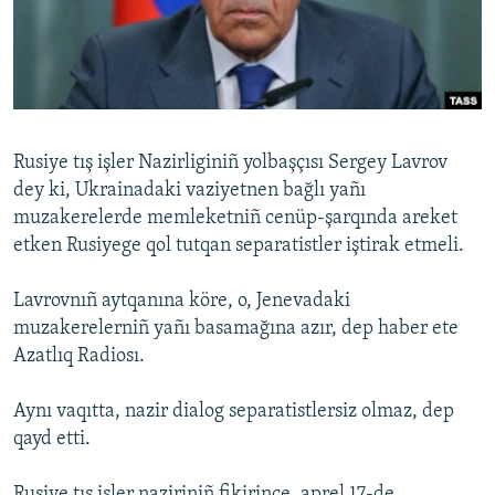
Русский
Українською
QOŞULIÑIZ!
Rusiye tış işler Nazirliginiñ yolbaşçısı Sergey Lavrov
dey ki, Ukrainadaki vaziyetnen bağlı yañı
muzakerelerde memleketniñ cenüp-şarqında areket
RFE/RS bütün saytları
etken Rusiyege qol tutqan separatistler iştirak etmeli.
Lavrovnıñ aytqanına köre, o, Jenevadaki
muzakerelerniñ yañı basamağına azır, dep haber ete
Azatlıq Radiosı.
Aynı vaqıtta, nazir dialog separatistlersiz olmaz, dep
qayd etti.
Rusiye tış işler naziriniñ fikirince, aprel 17-de