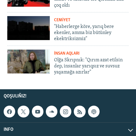
çoq oldı
CEMİYET
"Haberlerge köre, yarıq bere
ekenler, amma biz bütünley
ekektriksizmiz"
İNSAN AQLARI
Olğa Skrıpnık: "Qırım azat etilsin
dep, insanlar yarıqsız ve suvsuz
yaşamağa azırlar"
QOŞULIÑIZ!
INFO