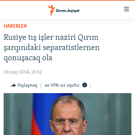
Link
açıqlığı
Esas
HABERLER
mündericege
HABERLER
Rusiye tış işler naziri Qırım
qaytmaq
SİYASET
Baş
şarqındaki separatistlernen
İQTİSADİYAT
navigatsiyağa
qonuşacaq ola
qaytmaq
CEMİYET
Qıdıruvğa
06 may 2014, 18:32
MEDENİYET
qaytmaq
Paylaşmaq
VPN-siz oquñız
İNSAN AQLARI
VİDEO
SÜRET
BLOGLAR
FİKİR