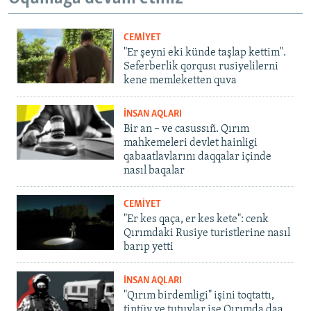
CEMİYET
"Er şeyni eki künde taşlap kettim".
Seferberlik qorqusı rusiyelilerni
kene memleketten quva
İNSAN AQLARI
Bir an – ve casussıñ. Qırım
mahkemeleri devlet hainligi
qabaatlavlarını daqqalar içinde
nasıl baqalar
CEMİYET
"Er kes qaça, er kes kete": cenk
Qırımdaki Rusiye turistlerine nasıl
barıp yetti
İNSAN AQLARI
"Qırım birdemligi" işini toqtattı,
tintüv ve tutuvlar ise Qırımda daa