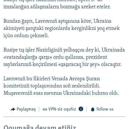
imzalanğan añlaşmalarnı bozmağa areket eteler.
Bundan ğayrı, Lavrovnıñ aytqanına köre, Ukraina
akimiyeti şarqtaki regionlarda kerginlikni yoq etmek
içün ordunı çekmeli.
Rusiye tış işler Nazirliginiñ yolbaşçısı dey ki, Ukrainada
«vatandaşlarğa qarşı» ordu qullansa, prezident
saylavlarınıñ keçirilmesi «şaşıracaq bir şey» olacaqtır.
Lavrovnıñ bu fikirleri Venada Avropa Şurası
komitetiniñ toplaşuvından soñ seslendirildi.
Muşavereniñ esas mevzusı Ukrainadaki buhran oldı.
Paylaşmaq
VPN-siz oquñız
Follow us
Oqumağa devam etiñiz