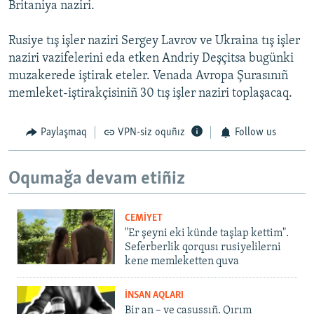
Britaniya naziri.
Rusiye tış işler naziri Sergey Lavrov ve Ukraina tış işler
naziri vazifelerini eda etken Andriy Deşçitsa bugünki
muzakerede iştirak eteler. Venada Avropa Şurasınıñ
memleket-iştirakçisiniñ 30 tış işler naziri toplaşacaq.
Paylaşmaq
VPN-siz oquñız
Follow us
Oqumağa devam etiñiz
CEMİYET
"Er şeyni eki künde taşlap kettim".
Seferberlik qorqusı rusiyelilerni
kene memleketten quva
İNSAN AQLARI
Bir an – ve casussıñ. Qırım