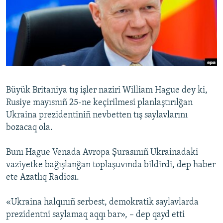
Русский
Українською
QOŞULIÑIZ!
Büyük Britaniya tış işler naziri William Hague dey ki,
Rusiye mayısnıñ 25-ne keçirilmesi planlaştırılğan
RFE/RS bütün saytları
Ukraina prezidentiniñ nevbetten tış saylavlarını
bozacaq ola.
Bunı Hague Venada Avropa Şurasınıñ Ukrainadaki
vaziyetke bağışlanğan toplaşuvında bildirdi, dep haber
ete Azatlıq Radiosı.
«Ukraina halqınıñ serbest, demokratik saylavlarda
prezidentni saylamaq aqqı bar», – dep qayd etti