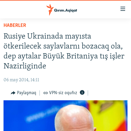
Link
açıqlığı
Esas
HABERLER
mündericege
HABERLER
Rusiye Ukrainada mayısta
qaytmaq
SİYASET
Baş
ötkerilecek saylavlarnı bozacaq ola,
İQTİSADİYAT
navigatsiyağa
dep aytalar Büyük Britaniya tış işler
qaytmaq
CEMİYET
Nazirliginde
Qıdıruvğa
MEDENİYET
qaytmaq
06 may 2014, 14:11
İNSAN AQLARI
Paylaşmaq
VPN-siz oquñız
VİDEO
SÜRET
BLOGLAR
FİKİR