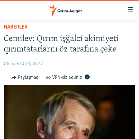
Link
açıqlığı
Esas
HABERLER
mündericege
HABERLER
Cemilev: Qırım işğalci akimiyeti
qaytmaq
SİYASET
Baş
qırımtatarlarnı öz tarafına çeke
İQTİSADİYAT
navigatsiyağa
qaytmaq
05 may 2014, 18:47
CEMİYET
Qıdıruvğa
MEDENİYET
Paylaşmaq
VPN-siz oquñız
qaytmaq
İNSAN AQLARI
VİDEO
SÜRET
BLOGLAR
FİKİR