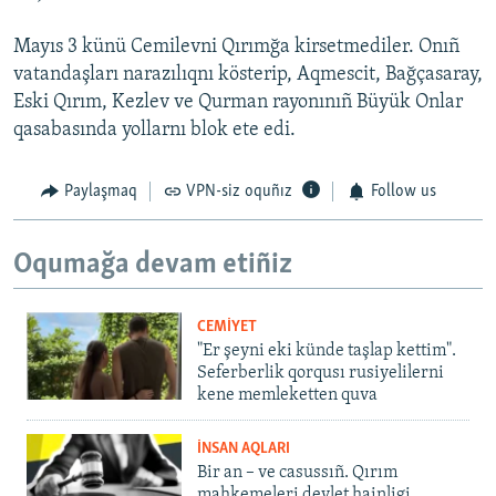
Mayıs 3 künü Cemilevni Qırımğa kirsetmediler. Onıñ
vatandaşları narazılıqnı kösterip, Aqmescit, Bağçasaray,
Eski Qırım, Kezlev ve Qurman rayonınıñ Büyük Onlar
qasabasında yollarnı blok ete edi.
Paylaşmaq
VPN-siz oquñız
Follow us
Oqumağa devam etiñiz
CEMİYET
"Er şeyni eki künde taşlap kettim".
Seferberlik qorqusı rusiyelilerni
kene memleketten quva
İNSAN AQLARI
Bir an – ve casussıñ. Qırım
mahkemeleri devlet hainligi