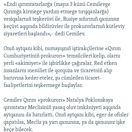
«Endi qırımtatarlarğa (mayıs 3 künü Cemilevge
Qırımğa kirmege yardım etmege tırışqanlarğa)
vesiqalarnıñ teşkerüvi ile, Rusiye sıñırınıñ qanunsız
keçüvi aqqında bildirüvler ile prokurorlarnıñ kütleviy
ziyaretleri başlandı»,– dedi Cemilev.
Onıñ aytqanı kibi, numayışnıñ iştirakçilerine «Qırım
Cumhuriyetiniñ prokurorı» temsilcileri kelip, olarnı
yerli «akimiyet» ile işbirlikke çağıralar. Red etken
insanlarnı mesüliet ile qorquza ve ticaretniñ alıp
baruvına keder eteler, şu cümleden ticaret-
faaliyetlerini teşkermege başlaylar.
Cemilev Qırım «prokurorı» Natalya Poklonskaya
qırımtatar Meclisiniñ yasaq oluv imkâniyeti aqqında
aytqanını da hatırlattı. Onıñ aytqanı kibi, eger de ofisler
qapatılsa, Meclis ya yarı qanunsız, ya da qanunsız işke
keçe bilecek.