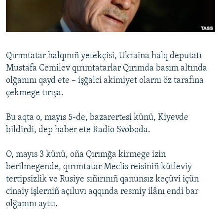
Русский
Українською
Qırımtatar halqınıñ yetekçisi, Ukraina halq deputatı
QOŞULIÑIZ!
Mustafa Cemilev qırımtatarlar Qırımda basım altında
olğanını qayd ete – işğalci akimiyet olarnı öz tarafına
çekmege tırışa.
RFE/RS bütün saytları
Bu aqta o, mayıs 5-de, bazarertеsi künü, Kiyevde
bildirdi, dep haber ete Radio Svoboda.
O, mayıs 3 künü, oña Qırımğa kirmege izin
berilmegende, qırımtatar Meclis reisiniñ kütleviy
tertipsizlik ve Rusiye sıñırınıñ qanunsız keçüvi içün
cinaiy işlerniñ açıluvı aqqında resmiy ilânı endi bar
olğanını ayttı.