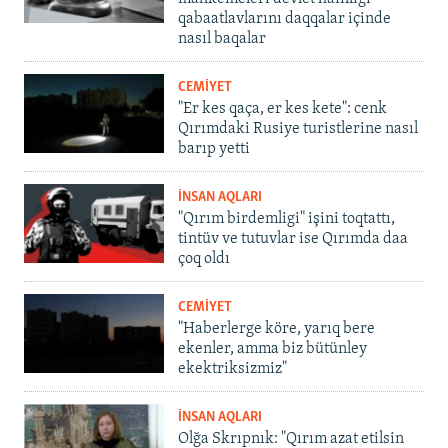
qabaatlavlarını daqqalar içinde
nasıl baqalar
CEMİYET
"Er kes qaça, er kes kete": cenk
Qırımdaki Rusiye turistlerine nasıl
barıp yetti
İNSAN AQLARI
"Qırım birdemligi" işini toqtattı,
tintüv ve tutuvlar ise Qırımda daa
çoq oldı
CEMİYET
"Haberlerge köre, yarıq bere
ekenler, amma biz bütünley
ekektriksizmiz"
İNSAN AQLARI
Olğa Skrıpnık: "Qırım azat etilsin