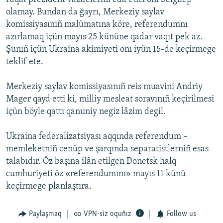
olamay. Bundan da ğayrı, Merkeziy saylav
komissiyasınıñ malümatına köre, referendumnı
azırlamaq içün mayıs 25 kününe qadar vaqıt pek az.
Şunıñ içün Ukraina akimiyeti onı iyün 15-de keçirmege
teklif ete.
Merkeziy saylav komissiyasınıñ reis muavini Andriy
Mager qayd etti ki, milliy mesleat soravınıñ keçirilmesi
içün böyle qattı qanuniy negiz lâzim degil.
Ukraina federalizatsiyası aqqında referendum –
memleketniñ cenüp ve şarqında separatistlerniñ esas
talabıdır. Öz başına ilân etilgen Donetsk halq
cumhuriyeti öz «referendumını» mayıs 11 künü
keçirmege planlaştıra.
Paylaşmaq
VPN-siz oquñız
Follow us