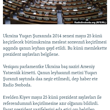
Русский
Українською
QOŞULIÑIZ!
Ukraina Yuqarı Şurasında 2014 senesi mayıs 25 künü
keçirilecek bütünukraina mesleat soravınıñ keçirilmesi
aqqında qanun leyhası qayd etildi. Bu künü memlekette
RFE/RS bütün saytları
prezident saylavları belgilene.
Vesiqanı parlamentke Ukraina baş naziri Arseniy
Yatsenük kirsetti. Qanun leyhasınıñ metini Yuqarı
Şuranıñ saytında daa neşir etilmedi, dep haber ete
Radio Svoboda.
Еvelden Kiyev mayıs 25 künü prezident saylavları ile
referendumnıñ keçirilmesine azır olğanını bildirdi.
Faqat prezident vazifelerini eda etici onı belgilep