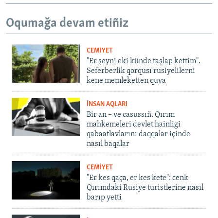
Oqumağa devam etiñiz
CEMİYET
"Er şeyni eki künde taşlap kettim".
Seferberlik qorqusı rusiyelilerni
kene memleketten quva
İNSAN AQLARI
Bir an – ve casussıñ. Qırım
mahkemeleri devlet hainligi
qabaatlavlarını daqqalar içinde
nasıl baqalar
CEMİYET
"Er kes qaça, er kes kete": cenk
Qırımdaki Rusiye turistlerine nasıl
barıp yetti