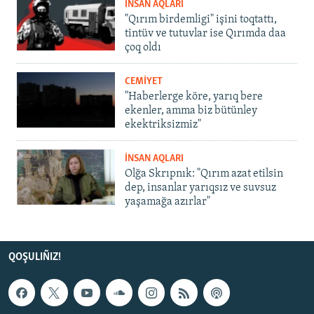
İNSAN AQLARI
"Qırım birdemligi" işini toqtattı,
tintüv ve tutuvlar ise Qırımda daa
çoq oldı
CEMİYET
"Haberlerge köre, yarıq bere
ekenler, amma biz bütünley
ekektriksizmiz"
İNSAN AQLARI
Olğa Skrıpnık: "Qırım azat etilsin
dep, insanlar yarıqsız ve suvsuz
yaşamağa azırlar"
QOŞULIÑIZ!