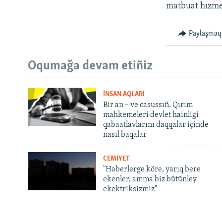
matbuat hızme
Paylaşmaq
Oqumağa devam etiñiz
İNSAN AQLARI
Bir an – ve casussıñ. Qırım
mahkemeleri devlet hainligi
qabaatlavlarını daqqalar içinde
nasıl baqalar
CEMİYET
"Haberlerge köre, yarıq bere
ekenler, amma biz bütünley
ekektriksizmiz"