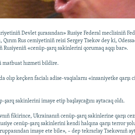
yetiniñ Devlet şurasından» Rusiye Federal meclisiniñ Fed
ı, Qırım Rus cemiyetiniñ reisi Sergey Tsekov dey ki, Odessa
ñ Rusiyeniñ «cenüp-şarq sakinlerini qorumaq aqqı bar».
 matbuat hızmeti bildire.
a olıp keçken facialı adise-vaqialarnı «insaniyetke qarşı c
p-şarq sakinlerini imaye etip başlaycağını aytacaq oldı.
nıñ fikirince, Ukrainanıñ cenüp-şarq sakinlerine qarşı cez
Rusiye cenüp-şarq sakinlerini kendi halqına qarşı terror yo
gruppasından imaye ete bile», – dep tekrarlay Tsekovnıñ ay