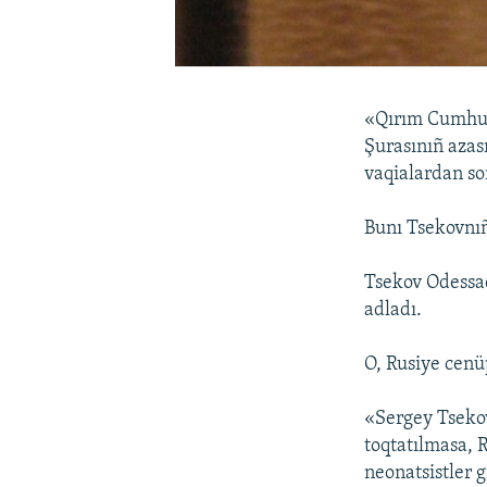
«Qırım Cumhuri
Şurasınıñ azas
vaqialardan so
Bunı Tsekovnıñ
Tsekov Odessad
adladı.
O, Rusiye cenü
«Sergey Tsekov
toqtatılmasa, 
neonatsistler 