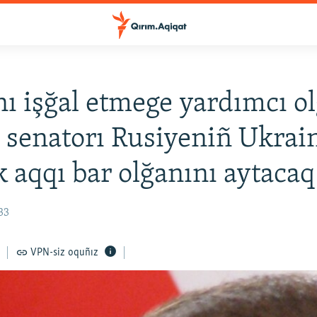
ı işğal etmege yardımcı o
 senatorı Rusiyeniñ Ukrai
 aqqı bar olğanını aytacaq
33
VPN-siz oquñız