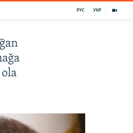
РУС
УКР
lğan
nağa
 ola