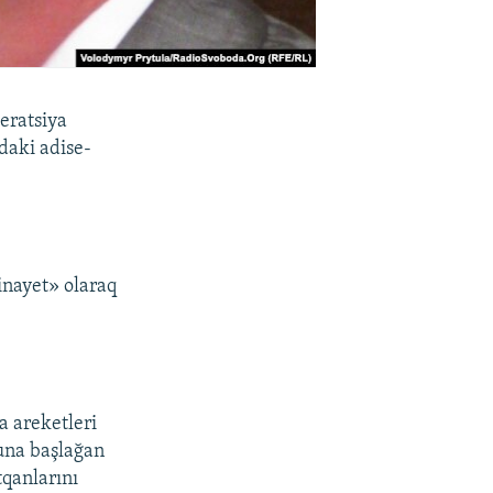
eratsiya
daki adise-
inayet» olaraq
a areketleri
luna başlağan
tqanlarını