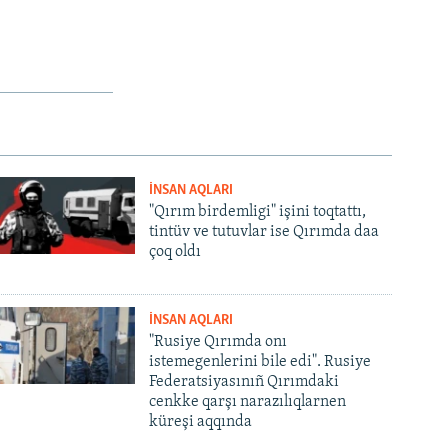
İNSAN AQLARI
"Qırım birdemligi" işini toqtattı,
tintüv ve tutuvlar ise Qırımda daa
çoq oldı
İNSAN AQLARI
"Rusiye Qırımda onı
istemegenlerini bile edi". Rusiye
Federatsiyasınıñ Qırımdaki
cenkke qarşı narazılıqlarnen
küreşi aqqında