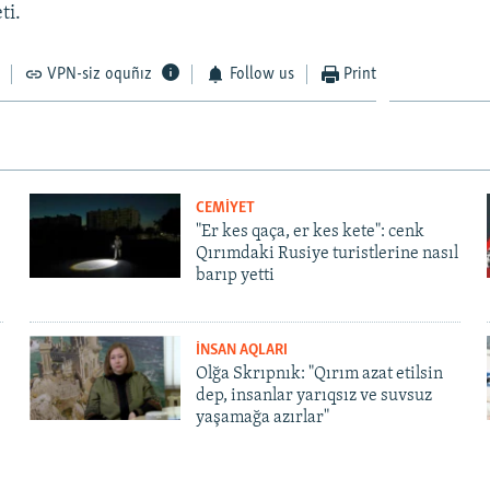
ti.
VPN-siz oquñız
Follow us
Print
CEMİYET
"Er kes qaça, er kes kete": cenk
Qırımdaki Rusiye turistlerine nasıl
barıp yetti
İNSAN AQLARI
Olğa Skrıpnık: "Qırım azat etilsin
dep, insanlar yarıqsız ve suvsuz
yaşamağa azırlar"