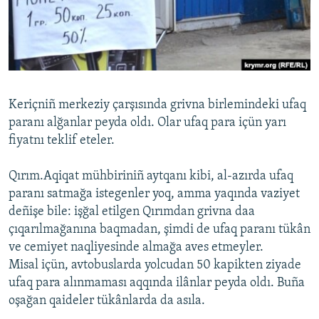
Русский
Українською
QOŞULIÑIZ!
Keriçniñ merkeziy çarşısında grivna birlemindeki ufaq
paranı alğanlar peyda oldı. Olar ufaq para içün yarı
fiyatnı teklif eteler.
RFE/RS bütün saytları
Qırım.Aqiqat mühbiriniñ aytqanı kibi, al-azırda ufaq
paranı satmağa istegenler yoq, amma yaqında vaziyet
deñişe bile: işğal etilgen Qırımdan grivna daa
çıqarılmağanına baqmadan, şimdi de ufaq paranı tükân
ve cemiyet naqliyesinde almağa aves etmeyler.
Misal içün, avtobuslarda yolcudan 50 kapikten ziyade
ufaq para alınmaması aqqında ilânlar peyda oldı. Buña
oşağan qaideler tükânlarda da asıla.