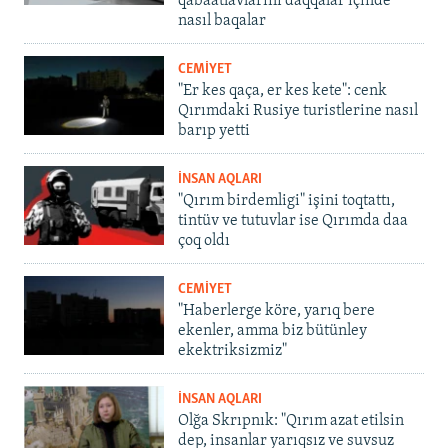
qabaatlavlarını daqqalar içinde
nasıl baqalar
CEMİYET
"Er kes qaça, er kes kete": cenk
Qırımdaki Rusiye turistlerine nasıl
barıp yetti
İNSAN AQLARI
"Qırım birdemligi" işini toqtattı,
tintüv ve tutuvlar ise Qırımda daa
çoq oldı
CEMİYET
"Haberlerge köre, yarıq bere
ekenler, amma biz bütünley
ekektriksizmiz"
İNSAN AQLARI
Olğa Skrıpnık: "Qırım azat etilsin
dep, insanlar yarıqsız ve suvsuz