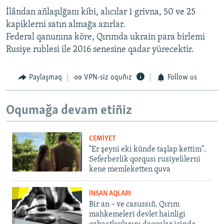
İlândan añlaşılğanı kibi, alıcılar 1 grivna, 50 ve 25
kapiklerni satın almağa azırlar.
Federal qanunına köre, Qırımda ukrain para birlemi
Rusiye rublesi ile 2016 senesine qadar yürecektir.
Paylaşmaq
VPN-siz oquñız
Follow us
Oqumağa devam etiñiz
CEMİYET
"Er şeyni eki künde taşlap kettim".
Seferberlik qorqusı rusiyelilerni
kene memleketten quva
İNSAN AQLARI
Bir an – ve casussıñ. Qırım
mahkemeleri devlet hainligi