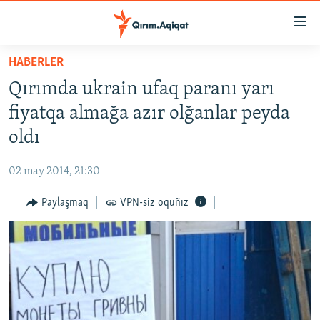
Link
açıqlığı
Esas
HABERLER
mündericege
HABERLER
Qırımda ukrain ufaq paranı yarı
qaytmaq
SİYASET
Baş
fiyatqa almağa azır olğanlar peyda
İQTİSADİYAT
navigatsiyağa
oldı
qaytmaq
CEMİYET
Qıdıruvğa
02 may 2014, 21:30
MEDENİYET
qaytmaq
Paylaşmaq
VPN-siz oquñız
İNSAN AQLARI
VİDEO
SÜRET
BLOGLAR
FİKİR