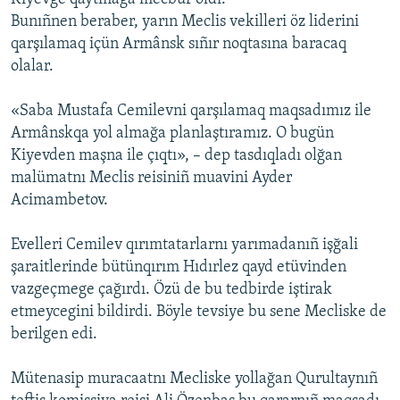
Bunıñnen beraber, yarın Meclis vekilleri öz liderini
qarşılamaq içün Armânsk sıñır noqtasına baracaq
olalar.
«Saba Mustafa Cemilevni qarşılamaq maqsadımız ile
Armânskqa yol almağa planlaştıramız. O bugün
Kiyevden maşna ile çıqtı», – dep tasdıqladı olğan
malümatnı Meclis reisiniñ muavini Ayder
Acimambetov.
Evelleri Cemilev qırımtatarlarnı yarımadanıñ işğali
şaraitlerinde bütünqırım Hıdırlez qayd etüvinden
vazgeçmege çağırdı. Özü de bu tedbirde iştirak
etmeycegini bildirdi. Böyle tevsiye bu sene Mecliske de
berilgen edi.
Mütenasip muracaatnı Mecliske yollağan Qurultaynıñ