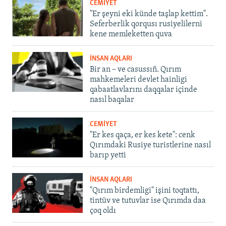
CEMİYET
"Er şeyni eki künde taşlap kettim".
Seferberlik qorqusı rusiyelilerni
kene memleketten quva
İNSAN AQLARI
Bir an – ve casussıñ. Qırım
mahkemeleri devlet hainligi
qabaatlavlarını daqqalar içinde
nasıl baqalar
CEMİYET
"Er kes qaça, er kes kete": cenk
Qırımdaki Rusiye turistlerine nasıl
barıp yetti
İNSAN AQLARI
"Qırım birdemligi" işini toqtattı,
tintüv ve tutuvlar ise Qırımda daa
çoq oldı