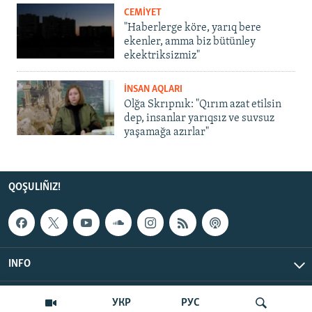
CEMİYET
"Haberlerge köre, yarıq bere
ekenler, amma biz bütünley
ekektriksizmiz"
İNSAN AQLARI
Olğa Skrıpnık: "Qırım azat etilsin
dep, insanlar yarıqsız ve suvsuz
yaşamağa azırlar"
QOŞULIÑIZ!
INFO
© Qırım.Aqiqat, 2026 | All Rights Reserved.
УКР
РУС