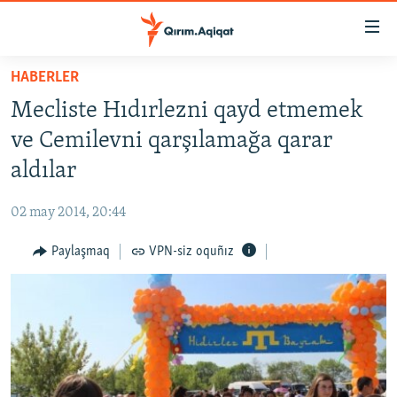
Link
açıqlığı
Esas
HABERLER
mündericege
HABERLER
Mecliste Hıdırlezni qayd etmemek
qaytmaq
SİYASET
Baş
ve Cemilevni qarşılamağa qarar
İQTİSADİYAT
navigatsiyağa
aldılar
qaytmaq
CEMİYET
Qıdıruvğa
02 may 2014, 20:44
MEDENİYET
qaytmaq
Paylaşmaq
VPN-siz oquñız
İNSAN AQLARI
VİDEO
SÜRET
BLOGLAR
FİKİR