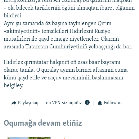
teftiş komissiya reisi Ali Özenbaş bu qararnıñ maqsadı
– ola bilecek tariklerniñ ögüni almaqtan ibaret olğanını
bildirdi.
Aynı şu zamanda öz başına tayinlengen Qırım
«akimiyetiniñ» temsilcileri Hıdırlezni Rusiye
musafirleri ile qayd etmege niyetleneler. Olarnıñ
arasında Tatarstan Cumhuriyetiniñ yolbaşçılığı da bar.
Hıdırlez qırımtatar halqınıñ eñ esas baar bayramı
olaraq tanıla. O quralay ayınıñ birinci aftasınıñ cuma
künü qayd etile ve saçuv mevsiminiñ başlanmasını
belgiley.
Paylaşmaq
VPN-siz oquñız
Follow us
Oqumağa devam etiñiz