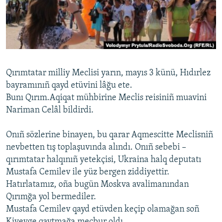
Русский
Українською
QOŞULIÑIZ!
Qırımtatar milliy Meclisi yarın, mayıs 3 künü, Hıdırlez
bayramınıñ qayd etüvini lâğu ete.
Bunı Qırım.Aqiqat mühbirine Meclis reisiniñ muavini
RFE/RS bütün saytları
Nariman Celâl bildirdi.
Onıñ sözlerine binayen, bu qarar Aqmescitte Meclisniñ
nevbetten tış toplaşuvında alındı. Onıñ sebebi –
qırımtatar halqınıñ yetekçisi, Ukraina halq deputatı
Mustafa Cemilev ile yüz bergen ziddiyettir.
Hatırlatamız, oña bugün Moskva avalimanından
Qırımğa yol bermediler.
Mustafa Cemilev qayd etüvden keçip olamağan soñ
Kiyevge qaytmağa mecbur oldı.