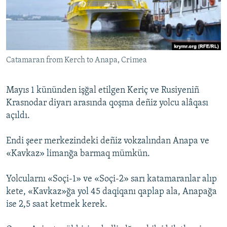
Русский
Українською
Catamaran from Kerch to Anapa, Crimea
QOŞULIÑIZ!
Mayıs 1 kününden işğal etilgen Keriç ve Rusiyeniñ
Krasnodar diyarı arasında qoşma deñiz yolcu alâqası
RFE/RS bütün saytları
açıldı.
Endi şeer merkezindeki deñiz vokzalından Anapa ve
«Kavkaz» limanğa barmaq mümkün.
Yolcularnı «Soçi-1» ve «Soçi-2» sarı katamaranlar alıp
kete, «Kavkaz»ğa yol 45 daqiqanı qaplap ala, Anapağa
ise 2,5 saat ketmek kerek.