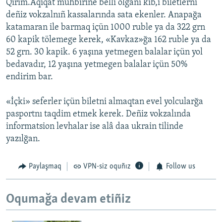
Qırım.Aqiqat mühbirine belli olğanı kib,i biletlerni
deñiz vokzalnıñ kassalarında sata ekenler. Anapağa
katamaran ile barmaq içün 1000 ruble ya da 322 grn
60 kapik tölemege kerek, «Kavkaz»ğa 162 ruble ya da
52 grn. 30 kapik. 6 yaşına yetmegen balalar içün yol
bedavadır, 12 yaşına yetmegen balalar içün 50%
endirim bar.
«İçki» seferler içün biletni almaqtan evel yolcularğa
pasportnı taqdim etmek kerek. Deñiz vokzalında
informatsion levhalar ise alâ daa ukrain tilinde
yazılğan.
Paylaşmaq
VPN-siz oquñız
Follow us
Oqumağa devam etiñiz