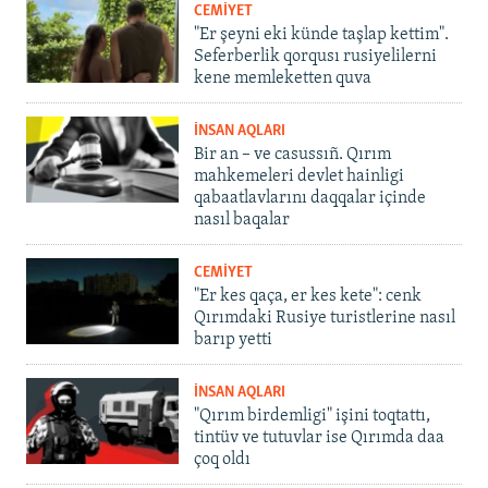
CEMİYET
"Er şeyni eki künde taşlap kettim".
Seferberlik qorqusı rusiyelilerni
kene memleketten quva
İNSAN AQLARI
Bir an – ve casussıñ. Qırım
mahkemeleri devlet hainligi
qabaatlavlarını daqqalar içinde
nasıl baqalar
CEMİYET
"Er kes qaça, er kes kete": cenk
Qırımdaki Rusiye turistlerine nasıl
barıp yetti
İNSAN AQLARI
"Qırım birdemligi" işini toqtattı,
tintüv ve tutuvlar ise Qırımda daa
çoq oldı