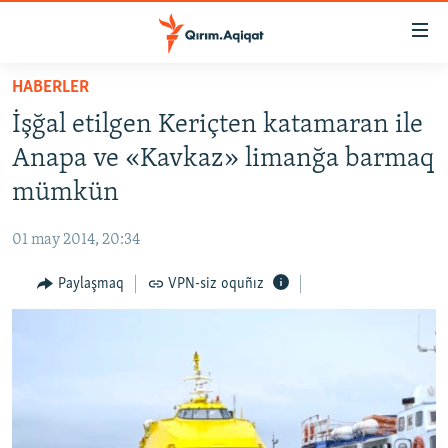
Link
açıqlığı
Esas
HABERLER
mündericege
HABERLER
İşğal etilgen Keriçten katamaran ile
qaytmaq
SİYASET
Baş
Anapa ve «Kavkaz» limanğa barmaq
İQTİSADİYAT
navigatsiyağa
mümkün
qaytmaq
CEMİYET
Qıdıruvğa
01 may 2014, 20:34
MEDENİYET
qaytmaq
Paylaşmaq
VPN-siz oquñız
İNSAN AQLARI
VİDEO
SÜRET
BLOGLAR
FİKİR