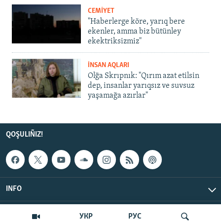
CEMİYET
"Haberlerge köre, yarıq bere
ekenler, amma biz bütünley
ekektriksizmiz"
İNSAN AQLARI
Olğa Skrıpnık: "Qırım azat etilsin
dep, insanlar yarıqsız ve suvsuz
yaşamağa azırlar"
QOŞULIÑIZ!
INFO
© Qırım.Aqiqat, 2026 | All Rights Reserved.
УКР
РУС