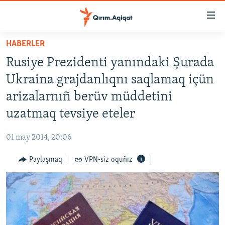
Link
açıqlığı
Esas
HABERLER
mündericege
HABERLER
Rusiye Prezidenti yanındaki Şurada
qaytmaq
SİYASET
Baş
Ukraina grajdanlıqnı saqlamaq içün
İQTİSADİYAT
navigatsiyağa
arizalarnıñ berüv müddetini
qaytmaq
CEMİYET
uzatmaq tevsiye eteler
Qıdıruvğa
MEDENİYET
qaytmaq
01 may 2014, 20:06
İNSAN AQLARI
Paylaşmaq
VPN-siz oquñız
VİDEO
SÜRET
BLOGLAR
FİKİR