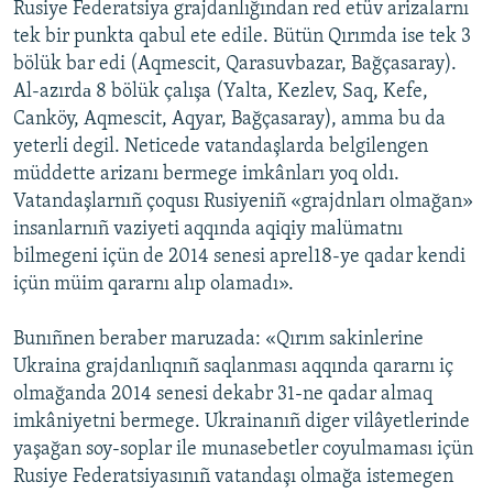
Rusiye Federatsiya grajdanlığından red etüv arizalarnı
tek bir punkta qabul ete edile. Bütün Qırımda ise tek 3
bölük bar edi (Aqmescit, Qarasuvbazar, Bağçasaray).
Al-azırdа 8 bölük çalışa (Yalta, Kezlev, Saq, Kefe,
Canköy, Aqmescit, Aqyar, Bağçasaray), amma bu da
yeterli degil. Neticede vatandaşlarda belgilengen
müddette arizanı bermege imkânları yoq oldı.
Vatandaşlarnıñ çoqusı Rusiyeniñ «grajdnları olmağan»
insanlarnıñ vaziyeti aqqında aqiqiy malümatnı
bilmegeni içün de 2014 senesi aprel18-ye qadar kendi
içün müim qararnı alıp olamadı».
Bunıñnen beraber maruzada: «Qırım sakinlerine
Ukraina grajdanlıqnıñ saqlanması aqqında qararnı iç
olmağanda 2014 senesi dekabr 31-ne qadar almaq
imkâniyetni bermege. Ukrainanıñ diger vilâyetlerinde
yaşağan soy-soplar ile munasebetler coyulmaması içün
Rusiye Federatsiyasınıñ vatandaşı olmağa istemegen