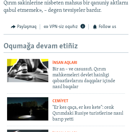
Qırım sakinlerine nisbeten mahsus bir qanuniy aktlarnı
qabul etmemek», – degen tevsiyeler bardır.
Paylaşmaq
VPN-siz oquñız
Follow us
Oqumağa devam etiñiz
İNSAN AQLARI
Bir an – ve casussıñ. Qırım
mahkemeleri devlet hainligi
qabaatlavlarını daqqalar içinde
nasıl baqalar
CEMİYET
"Er kes qaça, er kes kete": cenk
Qırımdaki Rusiye turistlerine nasıl
barıp yetti