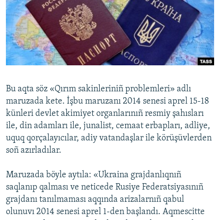
Русский
Українською
QOŞULIÑIZ!
Bu aqta söz «Qırım sakinleriniñ problemleri» adlı
maruzada kete. İşbu maruzanı 2014 senesi aprel 15-18
RFE/RS bütün saytları
künleri devlet akimiyet organlarınıñ resmiy şahısları
ile, din adamları ile, junalist, cemaat erbapları, adliye,
uquq qorçalayıcılar, adiy vatandaşlar ile körüşüvlerden
soñ azırladılar.
Maruzada böyle aytıla: «Ukraina grajdanlıqnıñ
saqlanıp qalması ve neticede Rusiye Federatsiyasınıñ
grajdanı tanılmaması aqqında arizalarnıñ qabul
olunuvı 2014 senesi aprel 1-den başlandı. Aqmescitte