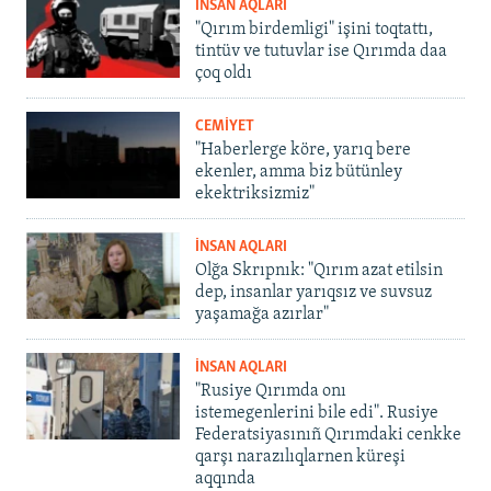
İNSAN AQLARI
"Qırım birdemligi" işini toqtattı,
tintüv ve tutuvlar ise Qırımda daa
çoq oldı
CEMİYET
"Haberlerge köre, yarıq bere
ekenler, amma biz bütünley
ekektriksizmiz"
İNSAN AQLARI
Olğa Skrıpnık: "Qırım azat etilsin
dep, insanlar yarıqsız ve suvsuz
yaşamağa azırlar"
İNSAN AQLARI
"Rusiye Qırımda onı
istemegenlerini bile edi". Rusiye
Federatsiyasınıñ Qırımdaki cenkke
qarşı narazılıqlarnen küreşi
aqqında