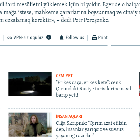
illiard mesülietni yüklemek içün bi yoldır. Eger de o halqar
qalmağa istese, mahkeme qararlarına boysunmaq ve cinaiy 
nı cezalamaq kerektir», – dedi Petr Poroşenko.
VPN-siz oquñız
Follow us
Print
CEMİYET
"Er kes qaça, er kes kete": cenk
Qırımdaki Rusiye turistlerine nasıl
barıp yetti
İNSAN AQLARI
Olğa Skrıpnık: "Qırım azat etilsin
dep, insanlar yarıqsız ve suvsuz
yaşamağa azırlar"