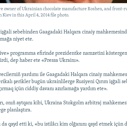
ire owner of Ukrainian chocolate manufacture Roshen, and front-ru
Kiev in this April 4, 2014 file photo.
 işğali sebebinden Gaagadaki Halqara cinaiy mahkemesind
çmağa niyet ete.
Live» programma efirinde prezidentke namzetini köstergen
irdi, dep haber ete «Pressa Ukrainı».
yecilerniñ yardımı ile Gaagadaki Halqara cinaiy mahkemes
ikalı şerikler bugün ukrainlilerge Rusiyeni Qırım işğali s
ırmaq içün ciddiy davanı azırlamağa yardım ete».
ı, onıñ aytqanı kibi, Ukraina Stokgolm arbitraj mahkemes
e planlaştıra.
da qayd etti ki, «bu istilâcı kim olğanını qayd etmek içün d