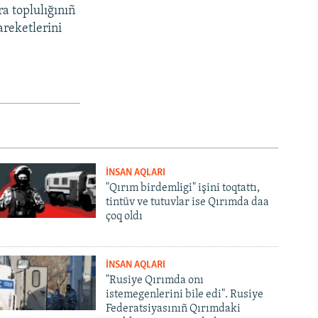
a toplulığınıñ
areketlerini
İNSAN AQLARI
"Qırım birdemligi" işini toqtattı,
tintüv ve tutuvlar ise Qırımda daa
çoq oldı
İNSAN AQLARI
"Rusiye Qırımda onı
istemegenlerini bile edi". Rusiye
Federatsiyasınıñ Qırımdaki