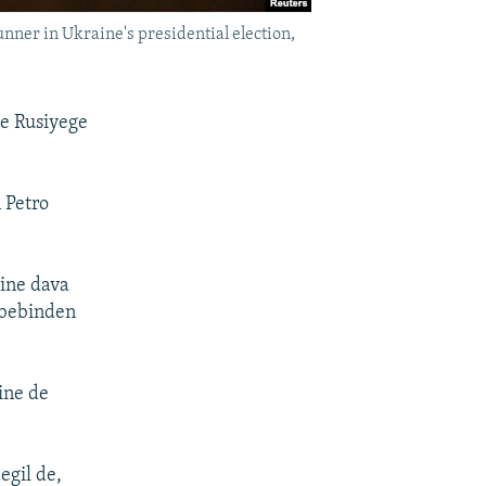
nner in Ukraine's presidential election,
e Rusiyege
 Petro
ine dava
ebebinden
ine de
egil de,