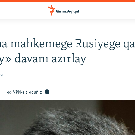
na mahkemege Rusiyege qa
y» davanı azırlay
19
VPN-siz oquñız