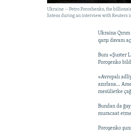
Ukraine -- Petro Poroshenko, the billiona
listens during an interview with Reuters in 
Ukraina Qırım
qarşı davanı a
Bunı «Şuster 
Poroşenko bild
«Avropalı adli
azırlana… Amer
mesülietke çağ
Bundan da ğayr
muracaat etmeg
Poroşenko şunı 