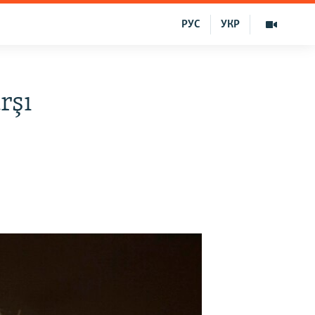
РУС
УКР
rşı