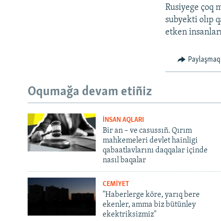
Rusiyege çoq m
subyekti olıp 
etken insanlar
Paylaşmaq
Oqumağa devam etiñiz
İNSAN AQLARI
Bir an – ve casussıñ. Qırım
mahkemeleri devlet hainligi
qabaatlavlarını daqqalar içinde
nasıl baqalar
CEMİYET
"Haberlerge köre, yarıq bere
ekenler, amma biz bütünley
ekektriksizmiz"