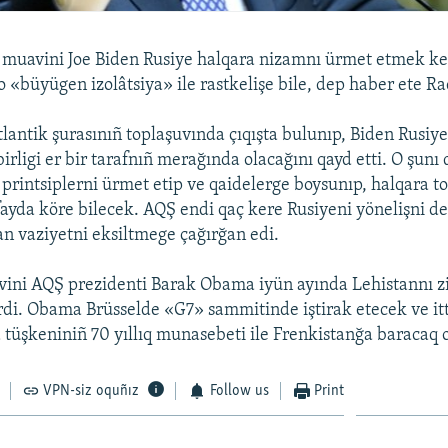
muavini Joe Biden Rusiye halqara nizamnı ürmet etmek ker
 o «büyügen izolâtsiya» ile rastkelişe bile, dep haber ete R
lantik şurasınıñ toplaşuvında çıqışta bulunıp, Biden Rusiy
şbirligi er bir tarafnıñ merağında olacağını qayd etti. O şunı 
 printsiplerni ürmet etip ve qaidelerge boysunıp, halqara to
ayda köre bilecek. AQŞ endi qaç kere Rusiyeni yönelişni deñ
n vaziyetni eksiltmege çağırğan edi.
ini AQŞ prezidenti Barak Obama iyün ayında Lehistannı z
irdi. Obama Brüsselde «G7» sammitinde iştirak etecek ve it
üşkeniniñ 70 yıllıq munasebeti ile Frenkistanğa baracaq o
VPN-siz oquñız
Follow us
Print