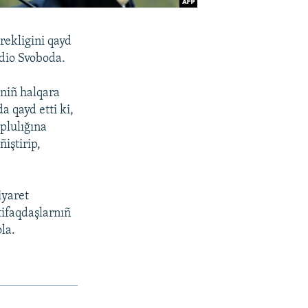
ekligini qayd
adio Svoboda.
eniñ halqara
da qayd etti ki,
plulığına
iştirip,
iyaret
tifaqdaşlarnıñ
la.