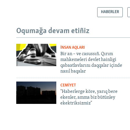
HABERLER
Oqumağa devam etiñiz
İNSAN AQLARI
Bir an – ve casussıñ. Qırım
mahkemeleri devlet hainligi
qabaatlavlarını daqqalar içinde
nasıl baqalar
CEMİYET
"Haberlerge köre, yarıq bere
ekenler, amma biz bütünley
ekektriksizmiz"
Русский