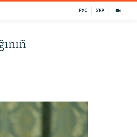
РУС
УКР
ğınıñ