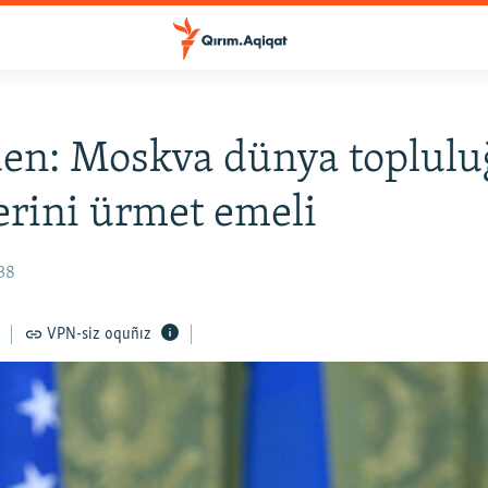
den: Moskva dünya toplulu
erini ürmet emeli
38
VPN-siz oquñız