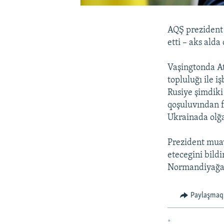
AQŞ prezident 
etti – aks alda
Vaşingtonda At
topluluğı ile i
Rusiye şimdiki
qoşuluvından f
Ukrainada olğa
Prezident muav
etecegini bild
Normandiyağa t
Paylaşmaq
*