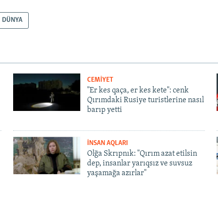
DÜNYA
CEMİYET
"Er kes qaça, er kes kete": cenk
Qırımdaki Rusiye turistlerine nasıl
barıp yetti
İNSAN AQLARI
Olğa Skrıpnık: "Qırım azat etilsin
dep, insanlar yarıqsız ve suvsuz
yaşamağa azırlar"