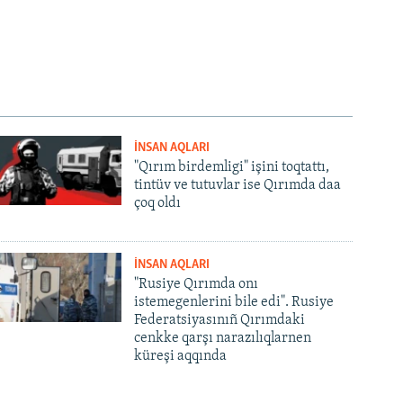
İNSAN AQLARI
"Qırım birdemligi" işini toqtattı,
tintüv ve tutuvlar ise Qırımda daa
çoq oldı
İNSAN AQLARI
"Rusiye Qırımda onı
istemegenlerini bile edi". Rusiye
Federatsiyasınıñ Qırımdaki
cenkke qarşı narazılıqlarnen
küreşi aqqında